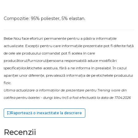
Compozitie:
95% poliester, 5% elastan.
Bebe Nou face eforturi permanente pentru a păstra informațiile
actualizate. Excepții pentru care informațiile prezentate pot fi diferite față
de cele ale produsului comandat pot fi acelea în care
producătorul/furnizorul/persoana responsabilă aduce modificări
specificațiilor/etichetei acestuia, fără a ne informa în prealabil. În cazul
apariției unor diferențe, prevalează informația de pe etichetele produsului
fizic.
Ultima actualizare a informațiilor de prezentare pentru Trening ivoire din
catifea pentru baietei - dungi bleu trc5 a fost efectuată la data de 17.04.2026
Raportează o inexactitate la descriere
Recenzii