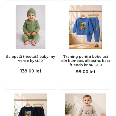
Salopetă tricotată baby my
Trening pentru bebelusi
- verde by4140-1
din bumbac, albastru, best
friends bnb01-310
139.00
lei
99.00
lei