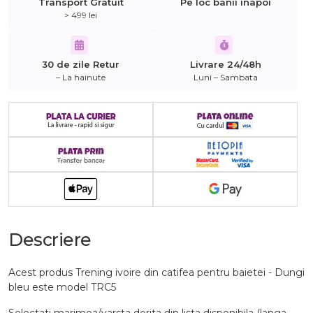
Transport Gratuit
Pe loc banii inapoi
> 499 lei
30 de zile Retur
Livrare 24/48h
– La hainute
Luni – Sambata
Descriere
Acest produs Trening ivoire din catifea pentru baietei - Dungi
bleu este model TRC5