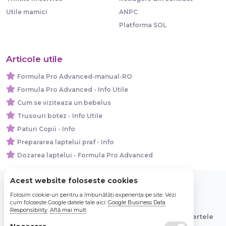
Utile mamici
ANPC
Platforma SOL
Articole utile
Formula Pro Advanced-manual-RO
Formula Pro Advanced - Info Utile
Cum se viziteaza un bebelus
Trusouri botez - Info Utile
Paturi Copii - Info
Prepararea laptelui praf - Info
Dozarea laptelui - Formula Pro Advanced
Acest website foloseste cookies
Folosim cookie-uri pentru a îmbunătăți experiența pe site. Vezi
© 2026 Bebe Nou Online Store SRL
cum folosește Google datele tale aici:
Google Business Data
Responsibility
.
Află mai mult
Toate preturile sunt exprimate in lei si includ tva. Ofertele
sunt valabile in limita stocului disponibil.