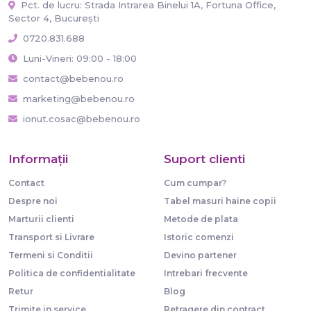
Pct. de lucru: Strada Intrarea Binelui 1A, Fortuna Office,
Sector 4, București
0720.831.688
Luni-Vineri: 09:00 - 18:00
contact@bebenou.ro
marketing@bebenou.ro
ionut.cosac@bebenou.ro
Informaţii
Suport clienti
Contact
Cum cumpar?
Despre noi
Tabel masuri haine copii
Marturii clienti
Metode de plata
Transport si Livrare
Istoric comenzi
Termeni si Conditii
Devino partener
Politica de confidentialitate
Intrebari frecvente
Retur
Blog
Trimite in service
Retragere din contract