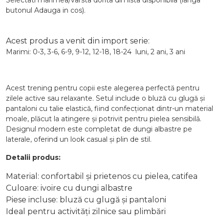
Selectati marimea/varsta dorita din lista disponibila (langa
butonul Adauga in cos).
Acest produs a venit din import serie:
Marimi: 0-3, 3-6, 6-9, 9-12, 12-18, 18-24 luni, 2 ani, 3 ani
Acest trening pentru copii este alegerea perfectă pentru
zilele active sau relaxante. Setul include o bluză cu glugă și
pantaloni cu talie elastică, fiind confecționat dintr-un material
moale, plăcut la atingere și potrivit pentru pielea sensibilă.
Designul modern este completat de dungi albastre pe
laterale, oferind un look casual și plin de stil.
Detalii produs:
Material: confortabil și prietenos cu pielea, catifea
Culoare: ivoire cu dungi albastre
Piese incluse: bluză cu glugă și pantaloni
Ideal pentru activități zilnice sau plimbări