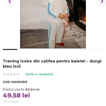
Trening ivoire din catifea pentru baietei - dungi
bleu trc5
Scrie o recenzie
COD:
100001913
Pretul vechi:
82.64
lei
49.58
lei
(TVA inclus)