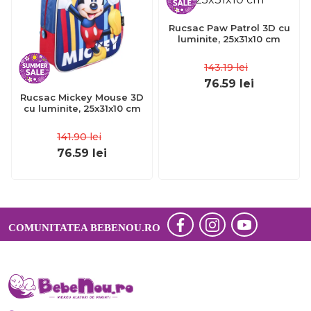
Rucsac Paw Patrol 3D cu
luminite, 25x31x10 cm
143.19
lei
76.59
lei
Rucsac Mickey Mouse 3D
cu luminite, 25x31x10 cm
141.90
lei
76.59
lei
COMUNITATEA BEBENOU.RO