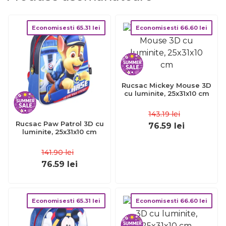
Economisesti
65.31
lei
Economisesti
66.60
lei
Rucsac Mickey Mouse 3D
cu luminite, 25x31x10 cm
143.19
lei
Rucsac Paw Patrol 3D cu
76.59
lei
luminite, 25x31x10 cm
141.90
lei
76.59
lei
Economisesti
65.31
lei
Economisesti
66.60
lei