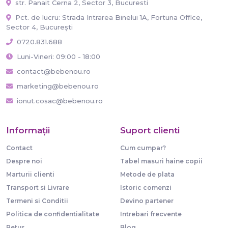
str. Panait Cerna 2, Sector 3, Bucuresti
Pct. de lucru: Strada Intrarea Binelui 1A, Fortuna Office,
Sector 4, București
0720.831.688
Luni-Vineri: 09:00 - 18:00
contact@bebenou.ro
marketing@bebenou.ro
ionut.cosac@bebenou.ro
Informaţii
Suport clienti
Contact
Cum cumpar?
Despre noi
Tabel masuri haine copii
Marturii clienti
Metode de plata
Transport si Livrare
Istoric comenzi
Termeni si Conditii
Devino partener
Politica de confidentialitate
Intrebari frecvente
Retur
Blog