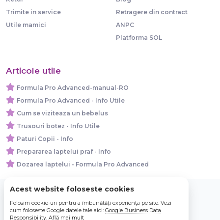
Trimite in service
Retragere din contract
Utile mamici
ANPC
Platforma SOL
Articole utile
Formula Pro Advanced-manual-RO
Formula Pro Advanced - Info Utile
Cum se viziteaza un bebelus
Trusouri botez - Info Utile
Paturi Copii - Info
Prepararea laptelui praf - Info
Dozarea laptelui - Formula Pro Advanced
Acest website foloseste cookies
Folosim cookie-uri pentru a îmbunătăți experiența pe site. Vezi
© 2026 Bebe Nou Online Store SRL
cum folosește Google datele tale aici:
Google Business Data
Responsibility
.
Află mai mult