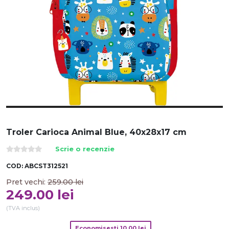
Troler Carioca Animal Blue, 40x28x17 cm
Scrie o recenzie
COD:
ABCST312521
Pret vechi:
259.00
lei
249.00
lei
(TVA inclus)
Economisesti
10.00
lei