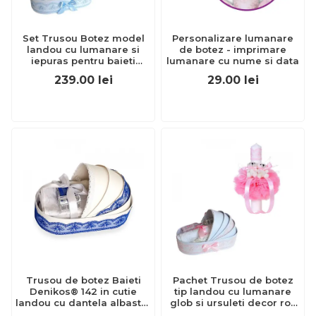
Set Trusou Botez model
Personalizare lumanare
landou cu lumanare si
de botez - imprimare
iepuras pentru baieti
lumanare cu nume si data
decor bleu Denikos® 171 -
239.00
lei
29.00
lei
NKO1726
Trusou de botez Baieti
Pachet Trusou de botez
Denikos® 142 in cutie
tip landou cu lumanare
landou cu dantela albastra
glob si ursuleti decor roz
- NKO1697
pentru Fete Denikos®158 -