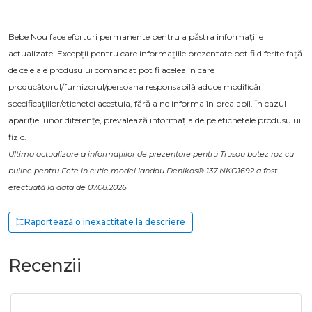
Bebe Nou face eforturi permanente pentru a păstra informațiile
actualizate. Excepții pentru care informațiile prezentate pot fi diferite față
de cele ale produsului comandat pot fi acelea în care
producătorul/furnizorul/persoana responsabilă aduce modificări
specificațiilor/etichetei acestuia, fără a ne informa în prealabil. În cazul
apariției unor diferențe, prevalează informația de pe etichetele produsului
fizic.
Ultima actualizare a informațiilor de prezentare pentru Trusou botez roz cu
buline pentru Fete in cutie model landou Denikos® 137 NKO1692 a fost
efectuată la data de 07.08.2026
Raportează o inexactitate la descriere
Recenzii