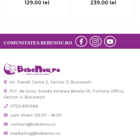
129.00
lei
239.00
lei
NKO1713
COMUNITATEA BEBENOU.RO
str. Panait Cerna 2, Sector 3, Bucuresti
Pct. de lucru: Strada Intrarea Binelui 1A, Fortuna Office,
Sector 4, București
0720.831.688
Luni-Vineri: 09:00 - 18:00
contact@bebenou.ro
marketing@bebenou.ro