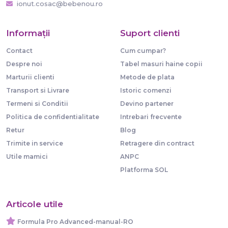
ionut.cosac@bebenou.ro
Informaţii
Suport clienti
Contact
Cum cumpar?
Despre noi
Tabel masuri haine copii
Marturii clienti
Metode de plata
Transport si Livrare
Istoric comenzi
Termeni si Conditii
Devino partener
Politica de confidentialitate
Intrebari frecvente
Retur
Blog
Trimite in service
Retragere din contract
Utile mamici
ANPC
Platforma SOL
Articole utile
Formula Pro Advanced-manual-RO