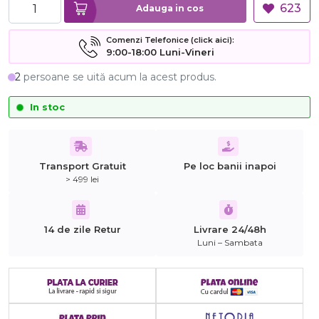
623
Adauga in cos
Comenzi Telefonice (click aici):
9:00-18:00 Luni-Vineri
2
persoane se uită acum la acest produs.
In stoc
Transport Gratuit
Pe loc banii inapoi
> 499 lei
14 de zile Retur
Livrare 24/48h
Luni – Sambata