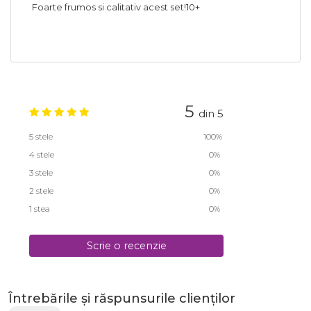
Foarte frumos si calitativ acest set!10+
5
din 5
5 stele
100%
4 stele
0%
3 stele
0%
2 stele
0%
1 stea
0%
Scrie o recenzie
Întrebările și răspunsurile clienților