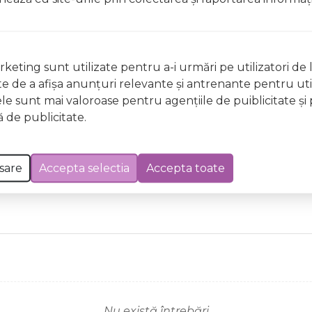
 Excepții pentru care informațiile prezentate pot fi diferite față de cele ale 
forma în prealabil. În cazul apariției unor diferențe, prevalează informația de pe
awberry, 12208, IDC Institute, 3 ml, aroma de capsuni a fost efectuată la data de 0
keting sunt utilizate pentru a-i urmări pe utilizatori de l
ste de a afişa anunţuri relevante şi antrenante pentru util
ele sunt mai valoroase pentru agenţiile de puiblicitate şi 
 de publicitate.
sare
Accepta selectia
Accepta toate
Nu există întrebări