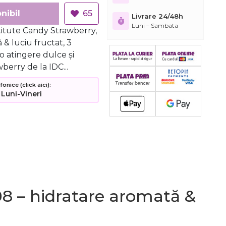
nibil
65
Livrare 24/48h
Luni – Sambata
titute Candy Strawberry,
 & luciu fructat, 3
o atingere dulce și
berry de la IDC...
nice (click aici):
 Luni-Vineri
08 – hidratare aromată &