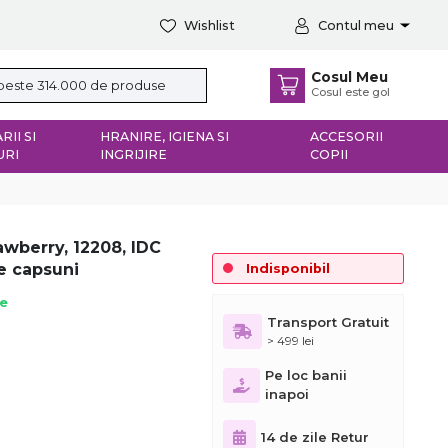
Wishlist
Contul meu
Cosul Meu
Cosul este gol
RII SI
HRANIRE, IGIENA SI
ACCESORII
URI
INGRIJIRE
COPII
awberry, 12208, IDC
de capsuni
Indisponibil
ie
Transport Gratuit
> 499 lei
Pe loc banii
inapoi
14 de zile Retur