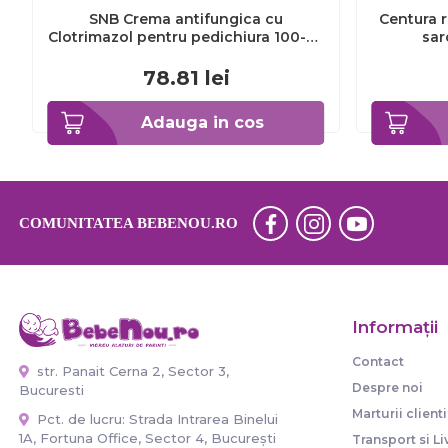
SNB Crema antifungica cu
Centura r
Clotrimazol pentru pedichiura 100-ml
sar
EXL359_918
78.81
lei
Adauga in cos
COMUNITATEA BEBENOU.RO
Informaţii
Contact
str. Panait Cerna 2, Sector 3,
Despre noi
Bucuresti
Marturii clienti
Pct. de lucru: Strada Intrarea Binelui
1A, Fortuna Office, Sector 4, București
Transport si Li