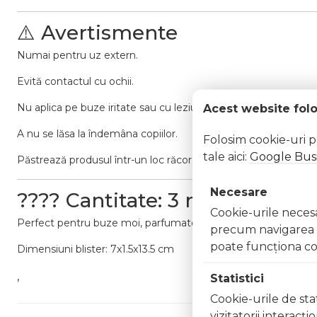
⚠️ Avertismente
Numai pentru uz extern.
Evită contactul cu ochii.
Nu aplica pe buze iritate sau cu leziuni.
Acest website fol
A nu se lăsa la îndemâna copiilor.
Folosim cookie-uri 
tale aici:
Google Busi
Păstrează produsul într-un loc răcoros, ferit de lumina directă 
Necesare
???? Cantitate: 3 ml
Cookie-urile necesar
Perfect pentru buze moi, parfumate și strălucitoare, cu un gus
precum navigarea în
poate funcţiona co
Dimensiuni blister: 7x1.5x13.5 cm
,
Statistici
Cookie-urile de stat
vizitatorii interacţ