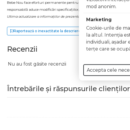
Bebe Nou face eforturi permanente pentru a păstra informațiile actualizate.
mod anonim.
responsabilă aduce modificări specificațiilor/etichetei acestuia, fără a ne in
Ultima actualizare a informațiilor de prezentare pentru Ulei de buze Candy Str
Marketing
Cookie-urile de mar
Raportează o inexactitate la descriere
la altul. Intenţia e
individuali, aşadar 
Recenzii
terţe care se ocupă
Nu au fost găsite recenzii
Accepta cele nece
Întrebările și răspunsurile clienților