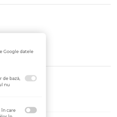
te Google datele
or de bază,
ul nu
l în care
ilor în