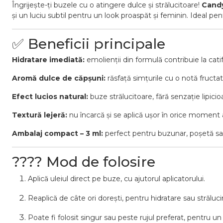
Îngrijește-ți buzele cu o atingere dulce și strălucitoare!
Candy
și un luciu subtil pentru un look proaspăt și feminin. Ideal pe
✅ Beneficii principale
Hidratare imediată:
emolienții din formulă contribuie la cati
Aromă dulce de căpșuni:
răsfață simțurile cu o notă fructa
Efect lucios natural:
buze strălucitoare, fără senzație lipicio
Textură lejeră:
nu încarcă și se aplică ușor în orice moment al
Ambalaj compact – 3 ml:
perfect pentru buzunar, poșetă sa
???? Mod de folosire
Aplică uleiul direct pe buze, cu ajutorul aplicatorului.
Reaplică de câte ori dorești, pentru hidratare sau străluc
Poate fi folosit singur sau peste rujul preferat, pentru un 