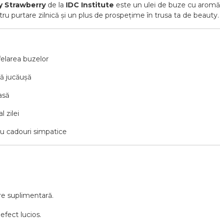
 Strawberry
de la
IDC Institute
este un ulei de buze cu aromă d
ntru purtare zilnică și un plus de prospețime în trusa ta de beauty.
felarea buzelor
tă jucăușă
asă
 zilei
u cadouri simpatice
ire suplimentară.
efect lucios.