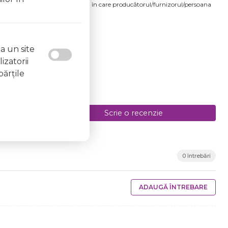
produsului comandat pot fi acelea în care producătorul/furnizorul/persoana
 etichetele produsului fizic.
7.08.2026
a un site
izatorii
părţile
Scrie o recenzie
0 întrebări
ADAUGĂ ÎNTREBARE