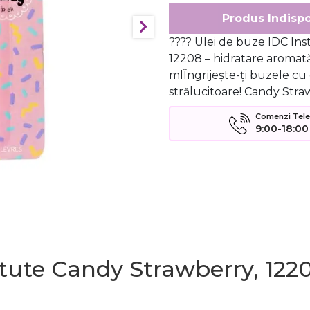
Produs Indispo
???? Ulei de buze IDC Ins
12208 – hidratare aromată
mlÎngrijește-ți buzele cu 
strălucitoare! Candy Straw
Comenzi Telefo
9:00-18:00
titute Candy Strawberry, 122