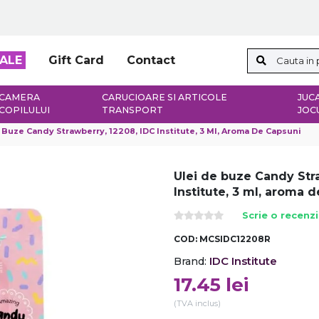
ALE
Gift Card
Contact
CAMERA
CARUCIOARE SI ARTICOLE
JUCA
COPILULUI
TRANSPORT
JOC
 Buze Candy Strawberry, 12208, IDC Institute, 3 Ml, Aroma De Capsuni
Ulei de buze Candy Str
Institute, 3 ml, aroma 
Scrie o recenz
COD:
MCSIDC12208R
IDC Institute
Brand:
17.45
lei
(TVA inclus)