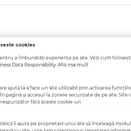
oseste cookies
pentru a îmbunătăți experiența pe site. Vezi cum foloseș
ness Data Responsibility
.
Află mai mult
a soarelui.
e ajută la a face un site utilizabil prin activarea funcţiil
t subtil de vară.
 pagină şi accesul la zonele securizate de pe site. Site-
respunzător fără aceste cookie-uri.
istică îi ajută pe proprietarii unui site să înţeleagă modu
ionează cu site-urile prin colectarea şi raportarea informaţi