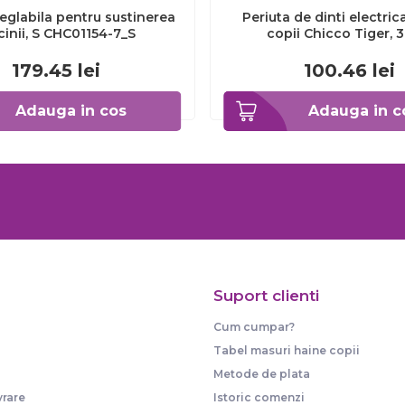
eglabila pentru sustinerea
Periuta de dinti electric
cinii, S CHC01154-7_S
copii Chicco Tiger, 
CHC1208511-7
179.45
lei
100.46
lei
Adauga in cos
Adauga in c
Suport clienti
Cum cumpar?
Tabel masuri haine copii
Metode de plata
vrare
Istoric comenzi