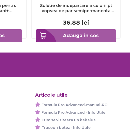
a pentru
Solutie de indepartare a culorii pt
3ani+
vopsea de par semipermanenta
Venita Hair Color Remover, 115ml 15
ml
36.88
lei
os
Adauga in cos
Articole utile
Formula Pro Advanced-manual-RO
Formula Pro Advanced - Info Utile
Cum se viziteaza un bebelus
Trusouri botez - Info Utile