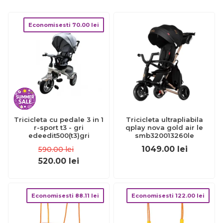
Economisesti
70.00
lei
Tricicleta cu pedale 3 in 1
Tricicleta ultrapliabila
r-sport t3 - gri
qplay nova gold air le
edeedit500(t3)gri
smb320013260le
1049.00
lei
590.00
lei
520.00
lei
Economisesti
88.11
lei
Economisesti
122.00
lei