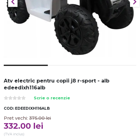
Atv electric pentru copii j8 r-sport - alb
edeedixh116alb
Scrie o recenzie
COD:
EDEEDIXH116ALB
Pret vechi:
375.00
lei
332.00
lei
(TVA inclus)