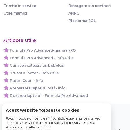
Trimite in service
Retragere din contract
Utile mamici
ANPC
Platforma SOL
Articole utile
Formula Pro Advanced-manual-RO
Formula Pro Advanced - Info Utile
Cum se viziteaza un bebelus
Trusouri botez - Info Utile
Paturi Copii - Info
Prepararea laptelui praf - Info
Dozarea laptelui - Formula Pro Advanced
Acest website foloseste cookies
Folosim cookie-uri pentru a îmbunătăți experiența pe site. Vezi
© 2026 Bebe Nou Online Store SRL
cum folosește Google datele tale aici:
Google Business Data
Responsibility
.
Află mai mult