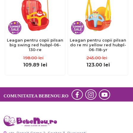
Leagan pentru copii pilsan
Leagan pentru copii pilsan
big swing red hubpl-06-
do re mi yellow red hubpl-
130-re
06-118-yr
198.00
lei
245.00
lei
109.89
lei
123.00
lei
COMUNITATEA BEBENOU.RO
str. Panait Cerna 2, Sector 3, Bucuresti