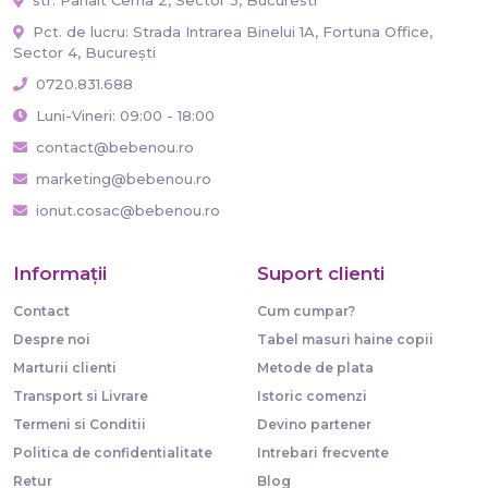
Pct. de lucru: Strada Intrarea Binelui 1A, Fortuna Office,
Sector 4, București
0720.831.688
Luni-Vineri: 09:00 - 18:00
contact@bebenou.ro
marketing@bebenou.ro
ionut.cosac@bebenou.ro
Informaţii
Suport clienti
Contact
Cum cumpar?
Despre noi
Tabel masuri haine copii
Marturii clienti
Metode de plata
Transport si Livrare
Istoric comenzi
Termeni si Conditii
Devino partener
Politica de confidentialitate
Intrebari frecvente
Retur
Blog