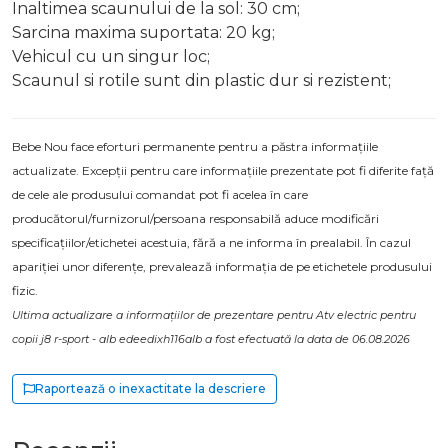
Inaltimea scaunului de la sol: 30 cm;
Sarcina maxima suportata: 20 kg;
Vehicul cu un singur loc;
Scaunul si rotile sunt din plastic dur si rezistent;
Bebe Nou face eforturi permanente pentru a păstra informațiile
actualizate. Excepții pentru care informațiile prezentate pot fi diferite față
de cele ale produsului comandat pot fi acelea în care
producătorul/furnizorul/persoana responsabilă aduce modificări
specificațiilor/etichetei acestuia, fără a ne informa în prealabil. În cazul
apariției unor diferențe, prevalează informația de pe etichetele produsului
fizic.
Ultima actualizare a informațiilor de prezentare pentru Atv electric pentru
copii j8 r-sport - alb edeedixh116alb a fost efectuată la data de 06.08.2026
Raportează o inexactitate la descriere