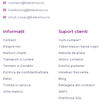
contact@bebenou.ro
marketing@bebenou.ro
ionut.cosac@bebenou.ro
Informaţii
Suport clienti
Contact
Cum cumpar?
Despre noi
Tabel masuri haine copii
Marturii clienti
Metode de plata
Transport si Livrare
Istoric comenzi
Termeni si Conditii
Devino partener
Politica de confidentialitate
Intrebari frecvente
Retur
Blog
Trimite in service
Retragere din contract
Utile mamici
ANPC
Platforma SOL