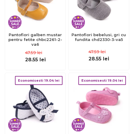
Pantofiori galben mustar
Pantofiori bebelusi, gri cu
pentru fetite chbc2261-2-
fundita chd2330-3-va5
va6
47.59
lei
47.59
lei
28.55
lei
28.55
lei
Economisesti
19.04
lei
Economisesti
19.04
lei