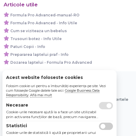
Articole utile
Formula Pro Advanced-manual-RO
Formula Pro Advanced - Info Utile
Cum se viziteaza un bebelus
Trusouri botez - Info Utile
Paturi Copii - Info
Prepararea laptelui praf - Info
Dozarea laptelui - Formula Pro Advanced
Acest website foloseste cookies
Folosim cookie-uri pentru a îmbunătăți experiența pe site. Vezi
© 2026 Bebe Nou Online Store SRL
cum folosește Google datele tale aici:
Google Business Data
Responsibility
.
Află mai mult
Toate preturile sunt exprimate in lei si includ tva. Ofertele
Necesare
sunt valabile in limita stocului disponibil.
Cookie-urile necesare ajută la a face un site utilizabil
prin activarea funcţiilor de bază, precum navigarea
în pagină şi accesul la zonele securizate de pe site.
Statistici
Site-ul nu poate funcţiona corespunzător fără aceste
cookie-uri.
Cookie-urile de statistică îi ajută pe proprietarii unui