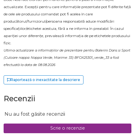
actualizate. Excepții pentru care informațiile prezentate pot fi diferite față
de cele ale produsului comandat pot fi acelea în care
producătorul/furnizorul/persoana responsabilă aduce modificări
specificațiilor/etichetei acestuia, fără a ne informa în prealabil. În cazul
apariției unor diferențe, prevalează informația de pe etichetele produsului
fizic.
Ultima actualizare a informațiilor de prezentare pentru Balerini Dans si Sport
(Culoare nappa: Nappa Verde, Marime: 33) BFOX25301_verde_33 a fost
efectuată la data de 08.08.2026
Raportează o inexactitate la descriere
Recenzii
Nu au fost găsite recenzii
Scrie o recenzie