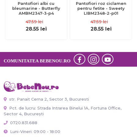
Pantofiori albi cu
Pantofiori roz ciclamen
bleumarine - Butterfly
pentru fetite - Sweety
AMBM2347-3-p4
LIBM2348-2-p01
47.59
lei
47.59
lei
28.55
lei
28.55
lei
COMUNITATEA BEBENOU.RO
str. Panait Cerna 2, Sector 3, Bucuresti
Pct. de lucru: Strada Intrarea Binelui 1A, Fortuna Office,
Sector 4, București
0720.831.688
Luni-Vineri: 09:00 - 18:00