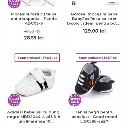
Mocasini rosii cu talpa
Botosei mocasini bebe
antiderapanta - Panda
BabyFox Rosu cu siret
ADC03-9
bicolor, ideali pentru botez
sau primii pasi - FOX10312-
129.00
lei
47.59
lei
2
28.55
lei
Economisesti
17.08
lei
Economisesti
17.57
lei
Adidasi bebelusi cu dungi
Tenisi negri pentru
negre MBD2044-4-p13.6-9
bebelusi - Good mood
luni (Marimea 19
LID0586-sa27
incaltaminte)