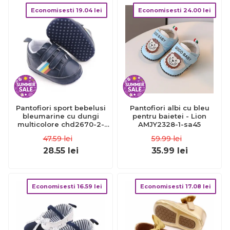
Economisesti
19.04
lei
Economisesti
24.00
lei
Pantofiori sport bebelusi
Pantofiori albi cu bleu
bleumarine cu dungi
pentru baietei - Lion
multicolore chd2670-2-
AMJY2328-1-sa45
va6
47.59
lei
59.99
lei
28.55
lei
35.99
lei
Economisesti
16.59
lei
Economisesti
17.08
lei