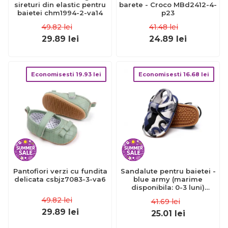
sireturi din elastic pentru
barete - Croco MBd2412-4-
baietei chm1994-2-va14
p23
49.82
lei
41.48
lei
29.89
lei
24.89
lei
Economisesti
19.93
lei
Economisesti
16.68
lei
Pantofiori verzi cu fundita
Sandalute pentru baietei -
delicata csbjz7083-3-va6
blue army (marime
disponibila: 0-3 luni)
mbzh0034-7-sa6.0-3 luni
49.82
lei
41.69
lei
29.89
lei
25.01
lei