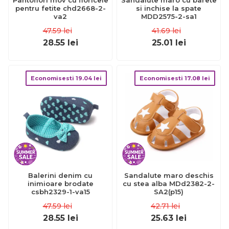
Pantofiori mov cu floricele
Sandalute maro cu barete
pentru fetite chd2668-2-
si inchise la spate
va2
MDD2575-2-sa1
47.59
lei
41.69
lei
28.55
lei
25.01
lei
Economisesti
19.04
lei
Economisesti
17.08
lei
Balerini denim cu
Sandalute maro deschis
inimioare brodate
cu stea alba MDd2382-2-
csbh2329-1-va15
SA2(p15)
47.59
lei
42.71
lei
28.55
lei
25.63
lei