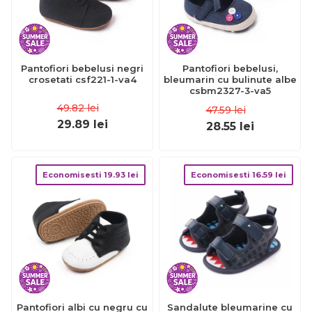
Pantofiori bebelusi negri
Pantofiori bebelusi,
crosetati csf221-1-va4
bleumarin cu bulinute albe
csbm2327-3-va5
49.82
lei
47.59
lei
29.89
lei
28.55
lei
Economisesti
19.93
lei
Economisesti
16.59
lei
Pantofiori albi cu negru cu
Sandalute bleumarine cu