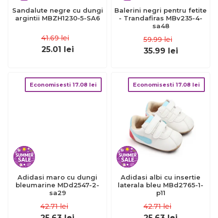
Sandalute negre cu dungi
Balerini negri pentru fetite
argintii MBZH1230-5-SA6
- Trandafiras MBv235-4-
sa48
41.69
lei
59.99
lei
25.01
lei
35.99
lei
Economisesti
17.08
lei
Economisesti
17.08
lei
Adidasi maro cu dungi
bleumarine MDd2547-2-
sa29
42.71
lei
25.63
lei
Adidasi albi cu insertie
laterala bleu MBd2765-1-
p11
42.71
lei
25.63
lei