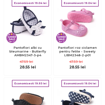
Economisesti
19.04
lei
Economisesti
19.04
lei
Pantofiori albi cu
Pantofiori roz ciclamen
bleumarine - Butterfly
pentru fetite - Sweety
AMBM2347-3-p4
LIBM2348-2-p01
47.59
lei
47.59
lei
28.55
lei
28.55
lei
Economisesti
19.93
lei
Economisesti
19.04
lei