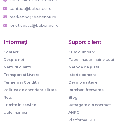
Luni-Vineri: 09:00 - 18:00
contact@bebenou.ro
marketing@bebenou.ro
ionut.cosac@bebenou.ro
Informaţii
Suport clienti
Contact
Cum cumpar?
Despre noi
Tabel masuri haine copii
Marturii clienti
Metode de plata
Transport si Livrare
Istoric comenzi
Termeni si Conditii
Devino partener
Politica de confidentialitate
Intrebari frecvente
Retur
Blog
Trimite in service
Retragere din contract
Utile mamici
ANPC
Platforma SOL