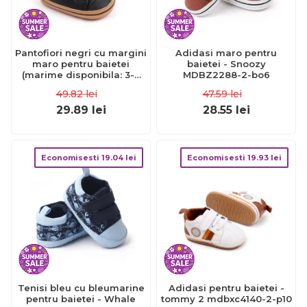
Pantofiori negri cu margini
Adidasi maro pentru
maro pentru baietei
baietei - Snoozy
(marime disponibila: 3-6
MDBZ2288-2-bo6
luni (marimea 18
49.82
lei
47.59
lei
incaltaminte)) mdd2782-1-
p13.3-6 luni (marimea 18
29.89
lei
28.55
lei
incaltaminte)
Economisesti
19.04
lei
Economisesti
19.93
lei
Tenisi bleu cu bleumarine
Adidasi pentru baietei -
pentru baietei - Whale
tommy 2 mdbxc4140-2-p10