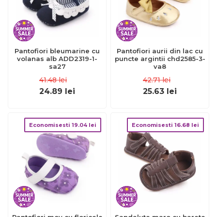
Pantofiori bleumarine cu
Pantofiori aurii din lac cu
volanas alb ADD2319-1-
puncte argintii chd2585-3-
sa27
va8
41.48
lei
42.71
lei
24.89
lei
25.63
lei
Economisesti
19.04
lei
Economisesti
16.68
lei