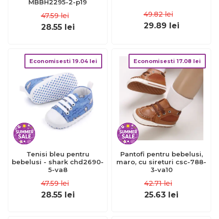
MBBH2295-2-p19
49.82
lei
47.59
lei
29.89
lei
28.55
lei
Economisesti
19.04
lei
Economisesti
17.08
lei
Tenisi bleu pentru
Pantofi pentru bebelusi,
bebelusi - shark chd2690-
maro, cu sireturi csc-788-
5-va8
3-va10
47.59
lei
42.71
lei
28.55
lei
25.63
lei