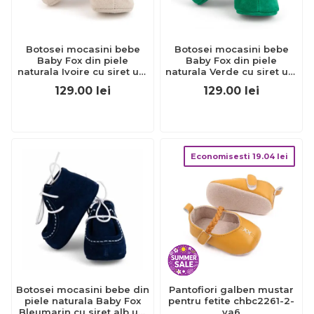
Botosei mocasini bebe
Botosei mocasini bebe
Baby Fox din piele
Baby Fox din piele
naturala Ivoire cu siret uni
naturala Verde cu siret uni
- FOX10312772-iv
- FOX10312772-13
129.00
lei
129.00
lei
Economisesti
19.04
lei
Botosei mocasini bebe din
Pantofiori galben mustar
piele naturala Baby Fox
pentru fetite chbc2261-2-
Bleumarin cu siret alb uni
va6