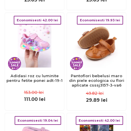
Economisesti
42.00
lei
Economisesti
19.93
lei
Adidasi roz cu luminite
Pantofiori bebelusi maro
pentru fetite ponei adt-19-1
din piele ecologica cu flori
aplicate csssj3157-3-va6
153.00
lei
49.82
lei
111.00
lei
29.89
lei
Economisesti
19.04
lei
Economisesti
42.00
lei