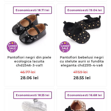
Economisesti
18.71
lei
Economisesti
19.04
lei
Pantofiori negri din piele
Pantofiori bebelusi negri
ecologica lacuita
cu stelute aurii si fundita
chd2546-3-va11
eleganta chd2515-4-va6
46.77
lei
47.59
lei
28.06
lei
28.55
lei
Economisesti
18.55
lei
Economisesti
16.68
lei