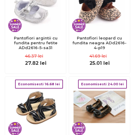
Pantofiori argintii cu
Pantofiori leopard cu
fundita pentru fetite
fundita neagra ADd2616-
ADd2616-5-sa31
4-p19
46.37
lei
41.69
lei
27.82
lei
25.01
lei
Economisesti
16.68
lei
Economisesti
24.00
lei