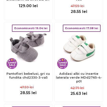
- FOX10312-7
129.00
lei
47.59
lei
28.55
lei
Economisesti
19.04
lei
Economisesti
17.08
lei
Pantofiori bebelusi, gri cu
Adidasi albi cu insertie
fundita chd2330-3-va5
laterala verde MDd2765-4-
p01
47.59
lei
42.71
lei
28.55
lei
25.63
lei