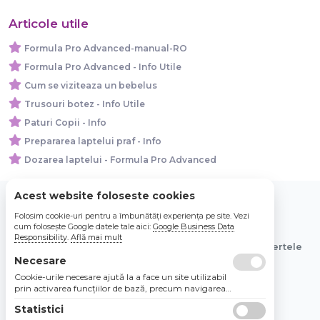
Articole utile
Formula Pro Advanced-manual-RO
Formula Pro Advanced - Info Utile
Cum se viziteaza un bebelus
Trusouri botez - Info Utile
Paturi Copii - Info
Prepararea laptelui praf - Info
Dozarea laptelui - Formula Pro Advanced
Acest website foloseste cookies
Folosim cookie-uri pentru a îmbunătăți experiența pe site. Vezi
© 2026 Bebe Nou Online Store SRL
cum folosește Google datele tale aici:
Google Business Data
Responsibility
.
Află mai mult
Toate preturile sunt exprimate in lei si includ tva. Ofertele
Necesare
sunt valabile in limita stocului disponibil.
Cookie-urile necesare ajută la a face un site utilizabil
prin activarea funcţiilor de bază, precum navigarea
în pagină şi accesul la zonele securizate de pe site.
Statistici
Site-ul nu poate funcţiona corespunzător fără aceste