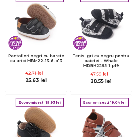
Pantofiori negri cu barete
Tenisi gri cu negru pentru
cu arici MBM22-13-6-p13
baietei - Whale
MDBH2295-1-p19
42.71
lei
47.59
lei
25.63
lei
28.55
lei
Economisesti
19.93
lei
Economisesti
19.04
lei