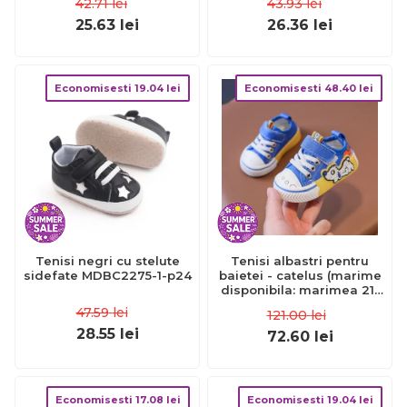
42.71
lei
43.93
lei
25.63
lei
26.36
lei
Economisesti
19.04
lei
Economisesti
48.40
lei
Tenisi negri cu stelute
Tenisi albastri pentru
sidefate MDBC2275-1-p24
baietei - catelus (marime
disponibila: marimea 21)
lipy1317-1-4-p34.marimea
47.59
lei
121.00
lei
21
28.55
lei
72.60
lei
Economisesti
17.08
lei
Economisesti
19.04
lei