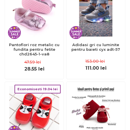
Pantofiori roz metalic cu
Adidasi gri cu luminite
fundita pentru fetite
pentru baieti cyx adt-57
chd2645-1-va8
153.00
lei
47.59
lei
111.00
lei
28.55
lei
Economisesti
19.04
lei