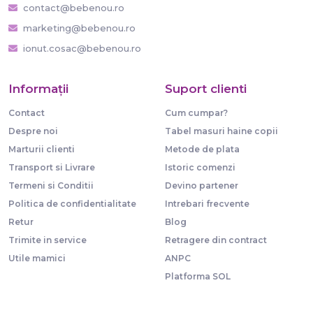
contact@bebenou.ro
marketing@bebenou.ro
ionut.cosac@bebenou.ro
Informaţii
Suport clienti
Contact
Cum cumpar?
Despre noi
Tabel masuri haine copii
Marturii clienti
Metode de plata
Transport si Livrare
Istoric comenzi
Termeni si Conditii
Devino partener
Politica de confidentialitate
Intrebari frecvente
Retur
Blog
Trimite in service
Retragere din contract
Utile mamici
ANPC
Platforma SOL