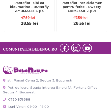
Pantofiori albi cu
Pantofiori roz ciclamen
bleumarine - Butterfly
pentru fetite - Sweety
AMBM2347-3-p4
LIBM2348-2-p01
47.59
lei
47.59
lei
28.55
lei
28.55
lei
COMUNITATEA BEBENOU.RO
str. Panait Cerna 2, Sector 3, Bucuresti
Pct. de lucru: Strada Intrarea Binelui 1A, Fortuna Office,
Sector 4, București
0720.831.688
Luni-Vineri: 09:00 - 18:00