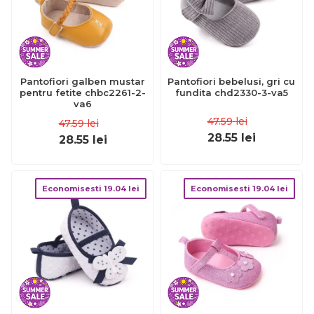
Pantofiori galben mustar
Pantofiori bebelusi, gri cu
pentru fetite chbc2261-2-
fundita chd2330-3-va5
va6
47.59
lei
47.59
lei
28.55
lei
28.55
lei
Economisesti
19.04
lei
Economisesti
19.04
lei