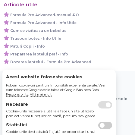
Articole utile
Formula Pro Advanced-manual-RO
Formula Pro Advanced - Info Utile
Cum se viziteaza un bebelus
Trusouri botez - Info Utile
Paturi Copii - Info
Prepararea laptelui praf - Info
Dozarea laptelui - Formula Pro Advanced
Acest website foloseste cookies
Folosim cookie-uri pentru a îmbunătăți experiența pe site. Vezi
© 2026 Bebe Nou Online Store SRL
cum folosește Google datele tale aici:
Google Business Data
Responsibility
.
Află mai mult
Toate preturile sunt exprimate in lei si includ tva. Ofertele
Necesare
sunt valabile in limita stocului disponibil.
Cookie-urile necesare ajută la a face un site utilizabil
prin activarea funcţiilor de bază, precum navigarea
în pagină şi accesul la zonele securizate de pe site.
Statistici
Site-ul nu poate funcţiona corespunzător fără aceste
cookie-uri.
Cookie-urile de statistică îi ajută pe proprietarii unui