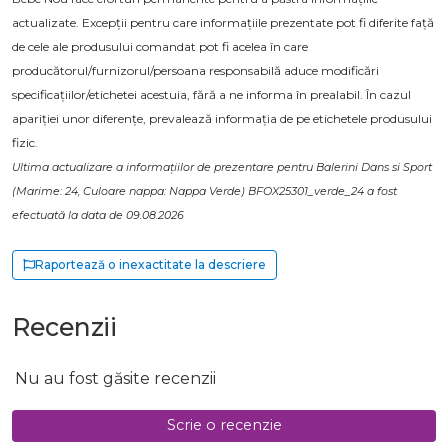
actualizate. Excepții pentru care informațiile prezentate pot fi diferite față
de cele ale produsului comandat pot fi acelea în care
producătorul/furnizorul/persoana responsabilă aduce modificări
specificațiilor/etichetei acestuia, fără a ne informa în prealabil. În cazul
apariției unor diferențe, prevalează informația de pe etichetele produsului
fizic.
Ultima actualizare a informațiilor de prezentare pentru Balerini Dans si Sport
(Marime: 24, Culoare nappa: Nappa Verde) BFOX25301_verde_24 a fost
efectuată la data de 09.08.2026
Raportează o inexactitate la descriere
Recenzii
Nu au fost găsite recenzii
Scrie o recenzie