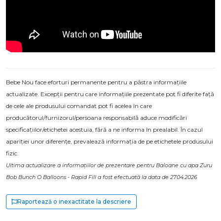
Bebe Nou face eforturi permanente pentru a păstra informațiile
actualizate. Excepții pentru care informațiile prezentate pot fi diferite față
de cele ale produsului comandat pot fi acelea în care
producătorul/furnizorul/persoana responsabilă aduce modificări
specificațiilor/etichetei acestuia, fără a ne informa în prealabil. În cazul
apariției unor diferențe, prevalează informația de pe etichetele produsului
fizic.
Ultima actualizare a informațiilor de prezentare pentru Baloane cu apa Zuru
Bob Bunch O Balloons - Rapid Fill a fost efectuată la data de 27.04.2026
Raportează o inexactitate la descriere