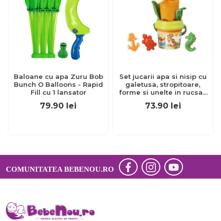
Baloane cu apa Zuru Bob
Set jucarii apa si nisip cu
Bunch O Balloons - Rapid
galetusa, stropitoare,
Fill cu 1 lansator
forme si unelte in rucsac
poppy - okeagi7245-poppy
79.90
lei
73.90
lei
COMUNITATEA BEBENOU.RO