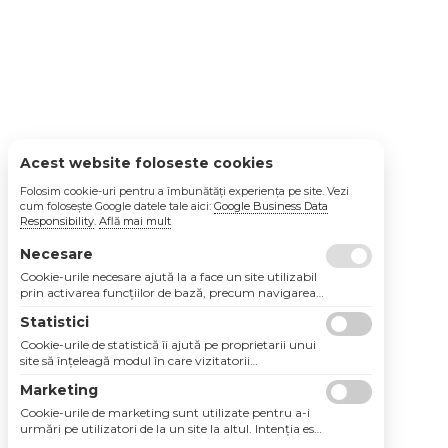
Acest website foloseste cookies
Folosim cookie-uri pentru a îmbunătăți experiența pe site. Vezi
cum folosește Google datele tale aici:
Google Business Data
Responsibility
.
Află mai mult
Necesare
Cookie-urile necesare ajută la a face un site utilizabil
prin activarea funcţiilor de bază, precum navigarea
în pagină şi accesul la zonele securizate de pe site.
Statistici
Site-ul nu poate funcţiona corespunzător fără aceste
cookie-uri.
Cookie-urile de statistică îi ajută pe proprietarii unui
site să înţeleagă modul în care vizitatorii
interacţionează cu site-urile prin colectarea şi
Marketing
raportarea informaţiilor în mod anonim.
Cookie-urile de marketing sunt utilizate pentru a-i
urmări pe utilizatori de la un site la altul. Intenţia este
de a afişa anunţuri relevante şi antrenante pentru