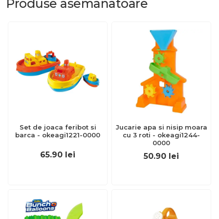
Produse
asemanatoare
Set de joaca feribot si
Jucarie apa si nisip moara
barca - okeagi1221-0000
cu 3 roti - okeagi1244-
0000
65.90
lei
50.90
lei