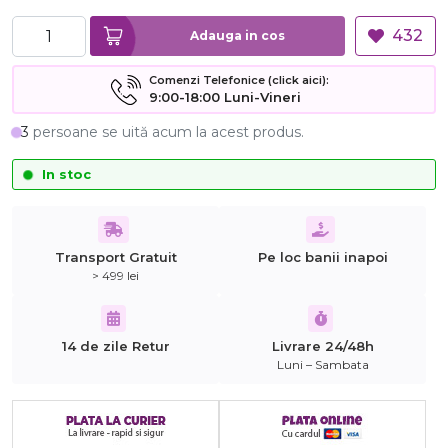
432
Adauga in cos
Comenzi Telefonice (click aici):
9:00-18:00 Luni-Vineri
3
persoane se uită acum la acest produs.
In stoc
Transport Gratuit
Pe loc banii inapoi
> 499 lei
14 de zile Retur
Livrare 24/48h
Luni – Sambata