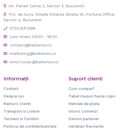
str. Panait Cerna 2, Sector 3, Bucuresti
Pct. de lucru: Strada Intrarea Binelui 1A, Fortuna Office,
Sector 4, București
0720.831.688
Luni-Vineri: 09:00 - 18:00
contact@bebenou.ro
marketing@bebenou.ro
ionut.cosac@bebenou.ro
Informaţii
Suport clienti
Contact
Cum cumpar?
Despre noi
Tabel masuri haine copii
Marturii clienti
Metode de plata
Transport si Livrare
Istoric comenzi
Termeni si Conditii
Devino partener
Politica de confidentialitate
Intrebari frecvente