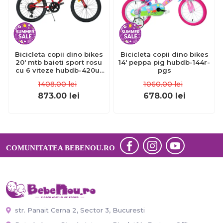
Bicicleta copii dino bikes
Bicicleta copii dino bikes
20' mtb baieti sport rosu
14' peppa pig hubdb-144r-
cu 6 viteze hubdb-420u-
pgs
06-re
1408.00
lei
1060.00
lei
873.00
lei
678.00
lei
COMUNITATEA BEBENOU.RO
str. Panait Cerna 2, Sector 3, Bucuresti