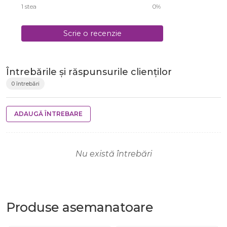
1 stea
0%
Scrie o recenzie
Întrebările și răspunsurile clienților
0 întrebări
ADAUGĂ ÎNTREBARE
Nu există întrebări
Produse
asemanatoare