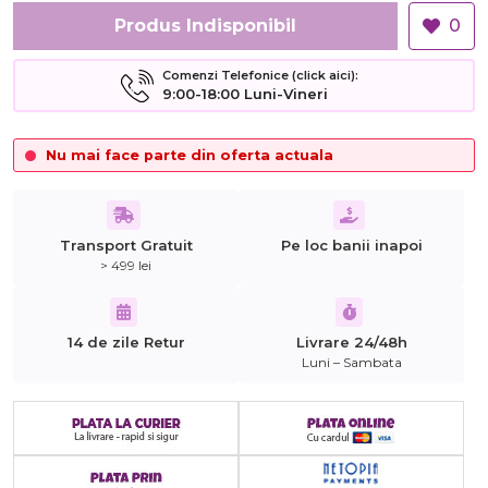
Produs Indisponibil
0
Comenzi Telefonice (click aici):
9:00-18:00 Luni-Vineri
Nu mai face parte din oferta actuala
Transport Gratuit
Pe loc banii inapoi
> 499 lei
14 de zile Retur
Livrare 24/48h
Luni – Sambata