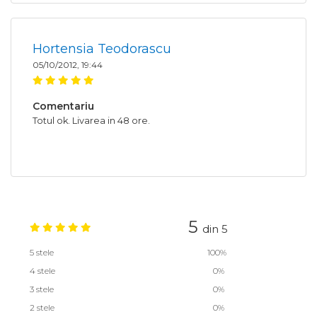
Hortensia Teodorascu
05/10/2012, 19:44
Comentariu
Totul ok. Livarea in 48 ore.
5
din 5
5 stele
100%
4 stele
0%
3 stele
0%
2 stele
0%