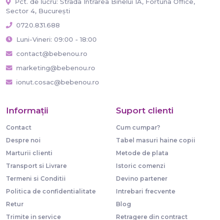
Pct. de lucru: Strada Intrarea Binelui 1A, Fortuna Office,
Sector 4, București
0720.831.688
Luni-Vineri: 09:00 - 18:00
contact@bebenou.ro
marketing@bebenou.ro
ionut.cosac@bebenou.ro
Informaţii
Suport clienti
Contact
Cum cumpar?
Despre noi
Tabel masuri haine copii
Marturii clienti
Metode de plata
Transport si Livrare
Istoric comenzi
Termeni si Conditii
Devino partener
Politica de confidentialitate
Intrebari frecvente
Retur
Blog
Trimite in service
Retragere din contract