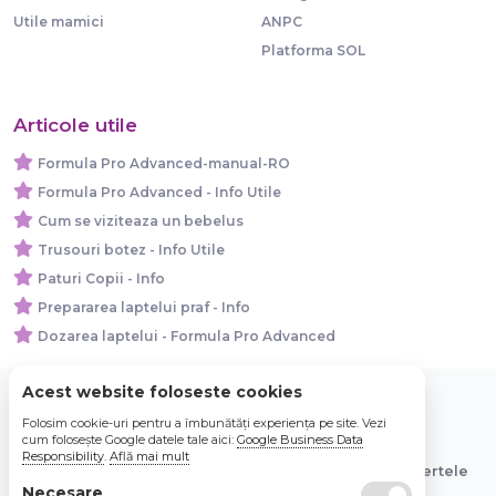
Utile mamici
ANPC
Platforma SOL
Articole utile
Formula Pro Advanced-manual-RO
Formula Pro Advanced - Info Utile
Cum se viziteaza un bebelus
Trusouri botez - Info Utile
Paturi Copii - Info
Prepararea laptelui praf - Info
Dozarea laptelui - Formula Pro Advanced
Acest website foloseste cookies
Folosim cookie-uri pentru a îmbunătăți experiența pe site. Vezi
© 2026 Bebe Nou Online Store SRL
cum folosește Google datele tale aici:
Google Business Data
Responsibility
.
Află mai mult
Toate preturile sunt exprimate in lei si includ tva. Ofertele
sunt valabile in limita stocului disponibil.
Necesare