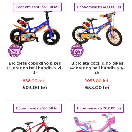
Economisesti
335.00
lei
Economisesti
400.00
lei
Bicicleta copii dino bikes
Bicicleta copii dino bikes
12' dragon ball hubdb-612l-
14' dragon ball hubdb-614-
dr
dr
838.00
lei
1053.00
lei
503.00
lei
653.00
lei
Economisesti
535.00
lei
Economisesti
382.00
lei