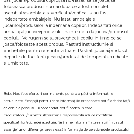
dati jucaria/produsul copilui/sa nu-l lasati sa se joace/sa
foloseasca produsul numai dupa ce a fost complet
asamblat/asamblata si verificata/verificat si au fost
indepartate ambalajele. Nu lasati ambalajele
jucariilor/produselor la indemana copiilor. Indepartati orice
ambalaj al jucariei/produsului inainte de a da jucaria/produsul
copilului. Va rugam sa supravegheati copilul in timp ce se
joaca/foloseste acest produs. Pastrati instructiunile si
etichetele pentru referinte viitoare. Pastrati jucaria/produsul
departe de foc, feriti jucaria/produsul de temperaturi ridicate
si umiditate.
Bebe Nou face eforturi permanente pentru a păstra informațiile
actualizate. Excepții pentru care informațiile prezentate pot fi diferite față
de cele ale produsului comandat pot fi acelea în care
producătorul/furnizorul/persoana responsabilă aduce modificări
specificațiilor/etichetei acestuia, fără a ne informa în prealabil. În cazul
apariției unor diferențe, prevalează informația de pe etichetele produsului