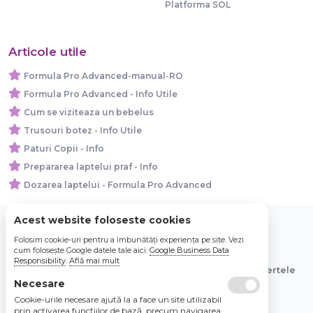
Platforma SOL
Articole utile
Formula Pro Advanced-manual-RO
Formula Pro Advanced - Info Utile
Cum se viziteaza un bebelus
Trusouri botez - Info Utile
Paturi Copii - Info
Prepararea laptelui praf - Info
Dozarea laptelui - Formula Pro Advanced
Acest website foloseste cookies
Folosim cookie-uri pentru a îmbunătăți experiența pe site. Vezi
© 2026 Bebe Nou Online Store SRL
cum folosește Google datele tale aici:
Google Business Data
Responsibility
.
Află mai mult
Toate preturile sunt exprimate in lei si includ tva. Ofertele
sunt valabile in limita stocului disponibil.
Necesare
Cookie-urile necesare ajută la a face un site utilizabil
prin activarea funcţiilor de bază, precum navigarea