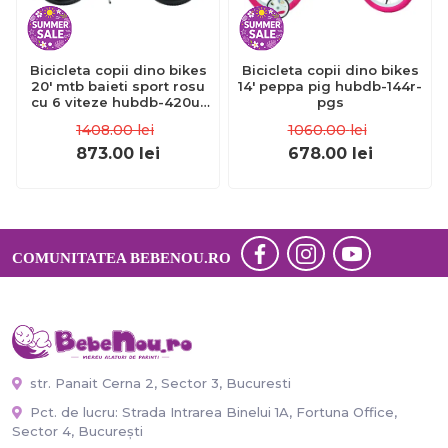
Bicicleta copii dino bikes
Bicicleta copii dino bikes
20' mtb baieti sport rosu
14' peppa pig hubdb-144r-
cu 6 viteze hubdb-420u-
pgs
06-re
1408.00
lei
1060.00
lei
873.00
lei
678.00
lei
COMUNITATEA BEBENOU.RO
str. Panait Cerna 2, Sector 3, Bucuresti
Pct. de lucru: Strada Intrarea Binelui 1A, Fortuna Office,
Sector 4, București