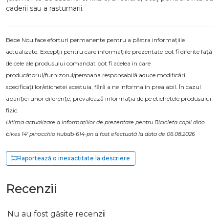
caderii sau a rasturnarii.
Bebe Nou face eforturi permanente pentru a păstra informațiile
actualizate. Excepții pentru care informațiile prezentate pot fi diferite față
de cele ale produsului comandat pot fi acelea în care
producătorul/furnizorul/persoana responsabilă aduce modificări
specificațiilor/etichetei acestuia, fără a ne informa în prealabil. În cazul
apariției unor diferențe, prevalează informația de pe etichetele produsului
fizic.
Ultima actualizare a informațiilor de prezentare pentru Bicicleta copii dino
bikes 14' pinocchio hubdb-614-pn a fost efectuată la data de 06.08.2026
Raportează o inexactitate la descriere
Recenzii
Nu au fost găsite recenzii