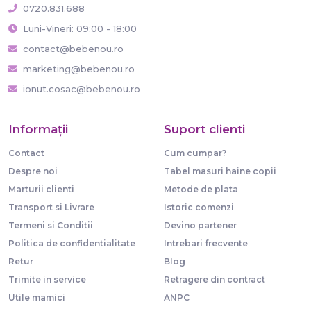
0720.831.688
Luni-Vineri: 09:00 - 18:00
contact@bebenou.ro
marketing@bebenou.ro
ionut.cosac@bebenou.ro
Informaţii
Suport clienti
Contact
Cum cumpar?
Despre noi
Tabel masuri haine copii
Marturii clienti
Metode de plata
Transport si Livrare
Istoric comenzi
Termeni si Conditii
Devino partener
Politica de confidentialitate
Intrebari frecvente
Retur
Blog
Trimite in service
Retragere din contract
Utile mamici
ANPC