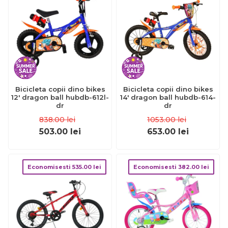
Bicicleta copii dino bikes
Bicicleta copii dino bikes
12' dragon ball hubdb-612l-
14' dragon ball hubdb-614-
dr
dr
838.00
lei
1053.00
lei
503.00
lei
653.00
lei
Economisesti
535.00
lei
Economisesti
382.00
lei