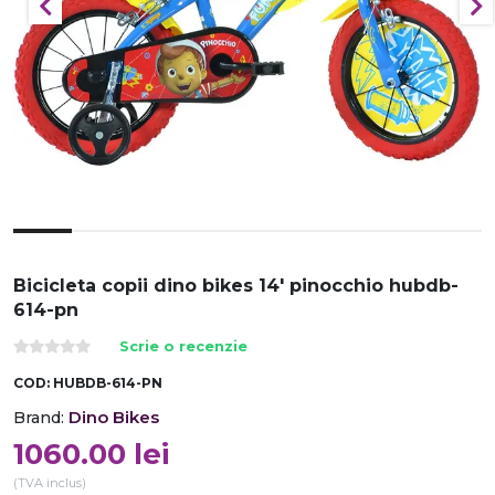
Bicicleta copii dino bikes 14' pinocchio hubdb-
614-pn
Scrie o recenzie
COD:
HUBDB-614-PN
Dino Bikes
Brand:
1060.00
lei
(TVA inclus)