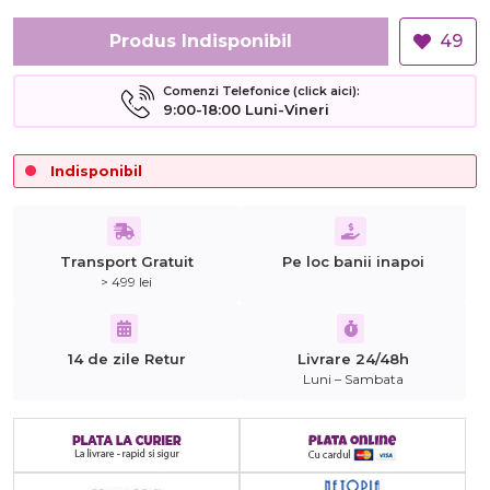
Produs Indisponibil
49
Comenzi Telefonice (click aici):
9:00-18:00 Luni-Vineri
Indisponibil
Transport Gratuit
Pe loc banii inapoi
> 499 lei
14 de zile Retur
Livrare 24/48h
Luni – Sambata