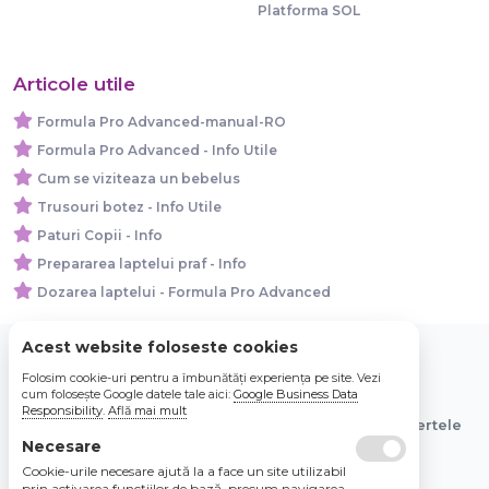
Platforma SOL
Articole utile
Formula Pro Advanced-manual-RO
Formula Pro Advanced - Info Utile
Cum se viziteaza un bebelus
Trusouri botez - Info Utile
Paturi Copii - Info
Prepararea laptelui praf - Info
Dozarea laptelui - Formula Pro Advanced
Acest website foloseste cookies
Folosim cookie-uri pentru a îmbunătăți experiența pe site. Vezi
© 2026 Bebe Nou Online Store SRL
cum folosește Google datele tale aici:
Google Business Data
Responsibility
.
Află mai mult
Toate preturile sunt exprimate in lei si includ tva. Ofertele
sunt valabile in limita stocului disponibil.
Necesare
Cookie-urile necesare ajută la a face un site utilizabil
prin activarea funcţiilor de bază, precum navigarea