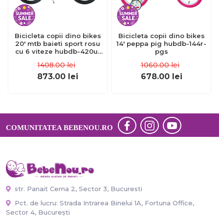
Bicicleta copii dino bikes
Bicicleta copii dino bikes
20' mtb baieti sport rosu
14' peppa pig hubdb-144r-
cu 6 viteze hubdb-420u-
pgs
06-re
1408.00
lei
1060.00
lei
873.00
lei
678.00
lei
COMUNITATEA BEBENOU.RO
str. Panait Cerna 2, Sector 3, Bucuresti
Pct. de lucru: Strada Intrarea Binelui 1A, Fortuna Office,
Sector 4, București