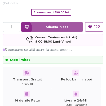
(TVA inclus)
Economisesti
390.00
lei
122
Adauga in cos
Comenzi Telefonice (click aici):
9:00-18:00 Luni-Vineri
3
persoane se uită acum la acest produs.
Stoc limitat
Transport Gratuit
Pe loc banii inapoi
> 499 lei
14 de zile Retur
Livrare 24/48h
Luni – Sambata