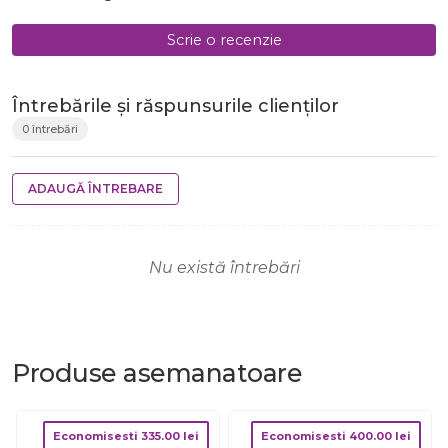
Scrie o recenzie
Întrebările și răspunsurile clienților
0 întrebări
ADAUGĂ ÎNTREBARE
Nu există întrebări
Produse
asemanatoare
Economisesti
335.00
lei
Economisesti
400.00
lei