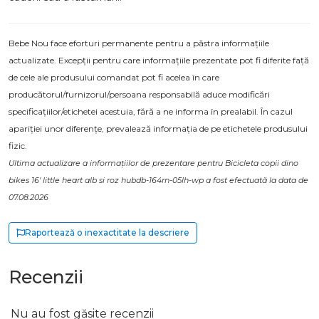
Bebe Nou face eforturi permanente pentru a păstra informațiile
actualizate. Excepții pentru care informațiile prezentate pot fi diferite față
de cele ale produsului comandat pot fi acelea în care
producătorul/furnizorul/persoana responsabilă aduce modificări
specificațiilor/etichetei acestuia, fără a ne informa în prealabil. În cazul
apariției unor diferențe, prevalează informația de pe etichetele produsului
fizic.
Ultima actualizare a informațiilor de prezentare pentru Bicicleta copii dino
bikes 16' little heart alb si roz hubdb-164rn-05lh-wp a fost efectuată la data de
07.08.2026
Raportează o inexactitate la descriere
Recenzii
Nu au fost găsite recenzii