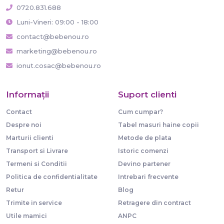
0720.831.688
Luni-Vineri: 09:00 - 18:00
contact@bebenou.ro
marketing@bebenou.ro
ionut.cosac@bebenou.ro
Informaţii
Suport clienti
Contact
Cum cumpar?
Despre noi
Tabel masuri haine copii
Marturii clienti
Metode de plata
Transport si Livrare
Istoric comenzi
Termeni si Conditii
Devino partener
Politica de confidentialitate
Intrebari frecvente
Retur
Blog
Trimite in service
Retragere din contract
Utile mamici
ANPC