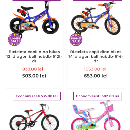
Bicicleta copii dino bikes
Bicicleta copii dino bikes
12' dragon ball hubdb-612l-
14' dragon ball hubdb-614-
dr
dr
838.00
lei
1053.00
lei
503.00
lei
653.00
lei
Economisesti
535.00
lei
Economisesti
382.00
lei