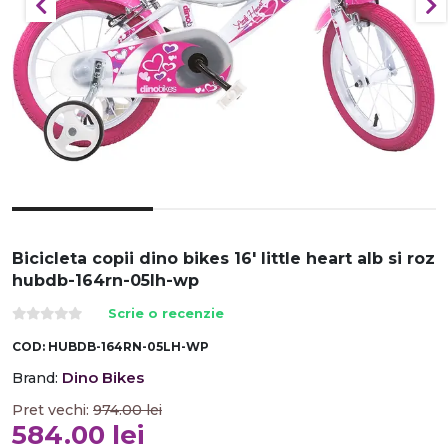
Bicicleta copii dino bikes 16' little heart alb si roz
hubdb-164rn-05lh-wp
Scrie o recenzie
COD:
HUBDB-164RN-05LH-WP
Dino Bikes
Brand:
Pret vechi:
974.00
lei
584.00
lei