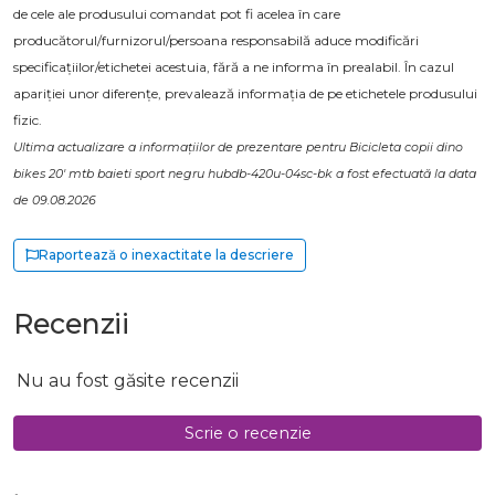
de cele ale produsului comandat pot fi acelea în care
producătorul/furnizorul/persoana responsabilă aduce modificări
specificațiilor/etichetei acestuia, fără a ne informa în prealabil. În cazul
apariției unor diferențe, prevalează informația de pe etichetele produsului
fizic.
Ultima actualizare a informațiilor de prezentare pentru Bicicleta copii dino
bikes 20' mtb baieti sport negru hubdb-420u-04sc-bk a fost efectuată la data
de 09.08.2026
Raportează o inexactitate la descriere
Recenzii
Nu au fost găsite recenzii
Scrie o recenzie