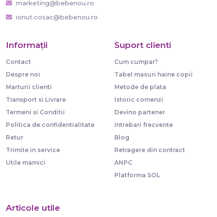
marketing@bebenou.ro
ionut.cosac@bebenou.ro
Informaţii
Suport clienti
Contact
Cum cumpar?
Despre noi
Tabel masuri haine copii
Marturii clienti
Metode de plata
Transport si Livrare
Istoric comenzi
Termeni si Conditii
Devino partener
Politica de confidentialitate
Intrebari frecvente
Retur
Blog
Trimite in service
Retragere din contract
Utile mamici
ANPC
Platforma SOL
Articole utile