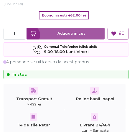
(TVA inclus)
Economisesti
462.00
lei
60
Adauga in cos
Comenzi Telefonice (click aici):
9:00-18:00 Luni-Vineri
4
persoane se uită acum la acest produs.
In stoc
Transport Gratuit
Pe loc banii inapoi
> 499 lei
14 de zile Retur
Livrare 24/48h
Luni – Sambata