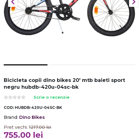
Bicicleta copii dino bikes 20' mtb baieti sport
negru hubdb-420u-04sc-bk
Scrie o recenzie
COD:
HUBDB-420U-04SC-BK
Dino Bikes
Brand:
Pret vechi:
1217.00
lei
755.00
lei