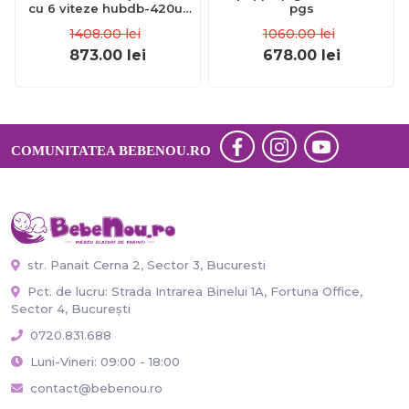
cu 6 viteze hubdb-420u-
pgs
06-re
1408.00
lei
1060.00
lei
873.00
lei
678.00
lei
COMUNITATEA BEBENOU.RO
str. Panait Cerna 2, Sector 3, Bucuresti
Pct. de lucru: Strada Intrarea Binelui 1A, Fortuna Office,
Sector 4, București
0720.831.688
Luni-Vineri: 09:00 - 18:00
contact@bebenou.ro