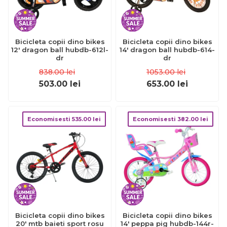
Bicicleta copii dino bikes
Bicicleta copii dino bikes
12' dragon ball hubdb-612l-
14' dragon ball hubdb-614-
dr
dr
838.00
lei
1053.00
lei
503.00
lei
653.00
lei
Economisesti
535.00
lei
Economisesti
382.00
lei
Bicicleta copii dino bikes
Bicicleta copii dino bikes
20' mtb baieti sport rosu
14' peppa pig hubdb-144r-