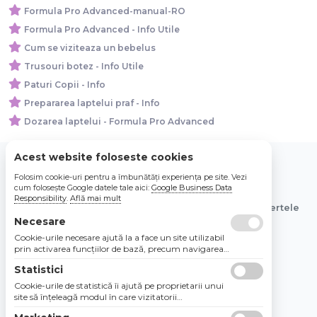
Formula Pro Advanced-manual-RO
Formula Pro Advanced - Info Utile
Cum se viziteaza un bebelus
Trusouri botez - Info Utile
Paturi Copii - Info
Prepararea laptelui praf - Info
Dozarea laptelui - Formula Pro Advanced
Acest website foloseste cookies
Folosim cookie-uri pentru a îmbunătăți experiența pe site. Vezi
© 2026 Bebe Nou Online Store SRL
cum folosește Google datele tale aici:
Google Business Data
Responsibility
.
Află mai mult
Toate preturile sunt exprimate in lei si includ tva. Ofertele
sunt valabile in limita stocului disponibil.
Necesare
Cookie-urile necesare ajută la a face un site utilizabil
prin activarea funcţiilor de bază, precum navigarea
în pagină şi accesul la zonele securizate de pe site.
Statistici
Site-ul nu poate funcţiona corespunzător fără aceste
cookie-uri.
Cookie-urile de statistică îi ajută pe proprietarii unui
site să înţeleagă modul în care vizitatorii
interacţionează cu site-urile prin colectarea şi