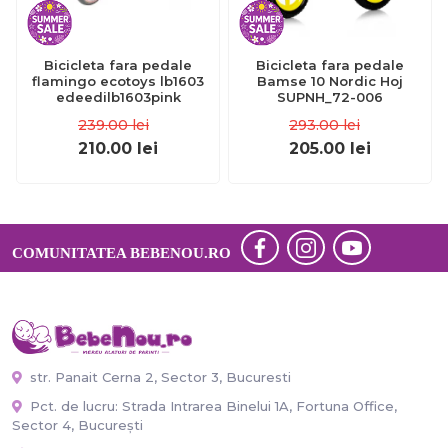
Bicicleta fara pedale
Bicicleta fara pedale
flamingo ecotoys lb1603
Bamse 10 Nordic Hoj
edeedilb1603pink
SUPNH_72-006
239.00
lei
293.00
lei
210.00
lei
205.00
lei
COMUNITATEA BEBENOU.RO
str. Panait Cerna 2, Sector 3, Bucuresti
Pct. de lucru: Strada Intrarea Binelui 1A, Fortuna Office,
Sector 4, București