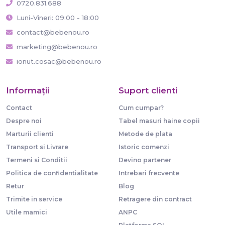
0720.831.688
Luni-Vineri: 09:00 - 18:00
contact@bebenou.ro
marketing@bebenou.ro
ionut.cosac@bebenou.ro
Informaţii
Suport clienti
Contact
Cum cumpar?
Despre noi
Tabel masuri haine copii
Marturii clienti
Metode de plata
Transport si Livrare
Istoric comenzi
Termeni si Conditii
Devino partener
Politica de confidentialitate
Intrebari frecvente
Retur
Blog
Trimite in service
Retragere din contract
Utile mamici
ANPC