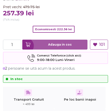
Pret vechi:
479.75
lei
257.39
lei
(TVA inclus)
Economisesti
222.36
lei
101
Adauga in cos
Comenzi Telefonice (click aici):
9:00-18:00 Luni-Vineri
2
persoane se uită acum la acest produs.
In stoc
Transport Gratuit
Pe loc banii inapoi
> 499 lei