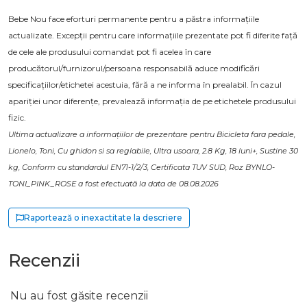
Bebe Nou face eforturi permanente pentru a păstra informațiile
actualizate. Excepții pentru care informațiile prezentate pot fi diferite față
de cele ale produsului comandat pot fi acelea în care
producătorul/furnizorul/persoana responsabilă aduce modificări
specificațiilor/etichetei acestuia, fără a ne informa în prealabil. În cazul
apariției unor diferențe, prevalează informația de pe etichetele produsului
fizic.
Ultima actualizare a informațiilor de prezentare pentru Bicicleta fara pedale,
Lionelo, Toni, Cu ghidon si sa reglabile, Ultra usoara, 2.8 Kg, 18 luni+, Sustine 30
kg, Conform cu standardul EN71-1/2/3, Certificata TUV SUD, Roz BYNLO-
TONI_PINK_ROSE a fost efectuată la data de 08.08.2026
Raportează o inexactitate la descriere
Recenzii
Nu au fost găsite recenzii