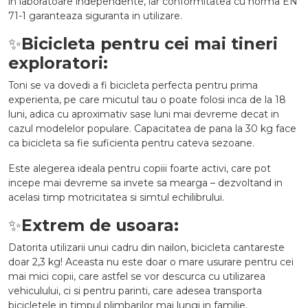
in laboratoare independente, iar conformitatea cu norma EN
71-1 garanteaza siguranta in utilizare.
✨
Bicicleta pentru cei mai tineri
exploratori:
Toni se va dovedi a fi bicicleta perfecta pentru prima
experienta, pe care micutul tau o poate folosi inca de la 18
luni, adica cu aproximativ sase luni mai devreme decat in
cazul modelelor populare. Capacitatea de pana la 30 kg face
ca bicicleta sa fie suficienta pentru cateva sezoane.
Este alegerea ideala pentru copiii foarte activi, care pot
incepe mai devreme sa invete sa mearga – dezvoltand in
acelasi timp motricitatea si simtul echilibrului.
✨
Extrem de usoara:
Datorita utilizarii unui cadru din nailon, bicicleta cantareste
doar 2,3 kg! Aceasta nu este doar o mare usurare pentru cei
mai mici copii, care astfel se vor descurca cu utilizarea
vehiculului, ci si pentru parinti, care adesea transporta
bicicletele in timpul plimbarilor mai lungi in familie.