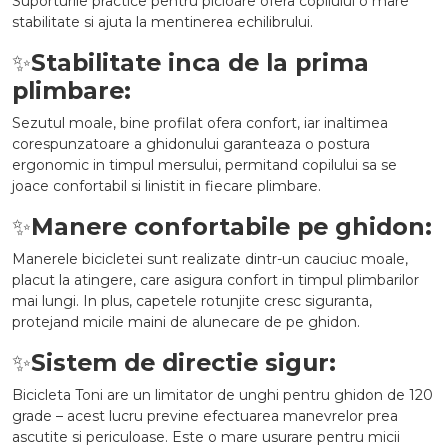
Suporturile practice pentru picioare ofera copilului o mare
stabilitate si ajuta la mentinerea echilibrului.
✨
Stabilitate inca de la prima
plimbare:
Sezutul moale, bine profilat ofera confort, iar inaltimea
corespunzatoare a ghidonului garanteaza o postura
ergonomic in timpul mersului, permitand copilului sa se
joace confortabil si linistit in fiecare plimbare.
✨
Manere confortabile pe ghidon:
Manerele bicicletei sunt realizate dintr-un cauciuc moale,
placut la atingere, care asigura confort in timpul plimbarilor
mai lungi. In plus, capetele rotunjite cresc siguranta,
protejand micile maini de alunecare de pe ghidon.
✨
Sistem de directie sigur:
Bicicleta Toni are un limitator de unghi pentru ghidon de 120
grade – acest lucru previne efectuarea manevrelor prea
ascutite si periculoase. Este o mare usurare pentru micii