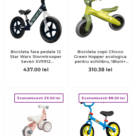
Bicicleta fara pedale 12
Bicicleta copii Chicco
Star Wars Stormtrooper
Green Hopper ecologica
Seven SV9912
pentru echilibru, 18luni+
BBJSV9912_Initiala
CHC11055-1
437.00
lei
310.38
lei
Economisesti
29.00
lei
Economisesti
88.00
lei