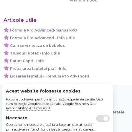
Platforma SOL
Articole utile
Formula Pro Advanced-manual-RO
Formula Pro Advanced - Info Utile
Cum se viziteaza un bebelus
Trusouri botez - Info Utile
Paturi Copii - Info
Prepararea laptelui praf - Info
Dozarea laptelui - Formula Pro Advanced
Acest website foloseste cookies
Folosim cookie-uri pentru a îmbunătăți experiența pe site. Vezi
© 2026 Bebe Nou Online Store SRL
cum folosește Google datele tale aici:
Google Business Data
Responsibility
.
Află mai mult
Toate preturile sunt exprimate in lei si includ tva. Ofertele
Necesare
sunt valabile in limita stocului disponibil.
Cookie-urile necesare ajută la a face un site utilizabil
prin activarea funcţiilor de bază, precum navigarea