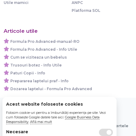
Utile mamici
ANPC
Platforma SOL
Articole utile
Formula Pro Advanced-manual-RO
Formula Pro Advanced - Info Utile
Cum se viziteaza un bebelus
Trusouri botez - Info Utile
Paturi Copii - Info
Prepararea laptelui praf - Info
Dozarea laptelui - Formula Pro Advanced
Acest website foloseste cookies
Folosim cookie-uri pentru a îmbunătăți experiența pe site. Vezi
© 2026 Bebe Nou Online Store SRL
cum folosește Google datele tale aici:
Google Business Data
Responsibility
.
Află mai mult
Toate preturile sunt exprimate in lei si includ tva. Ofertele
sunt valabile in limita stocului disponibil.
Necesare