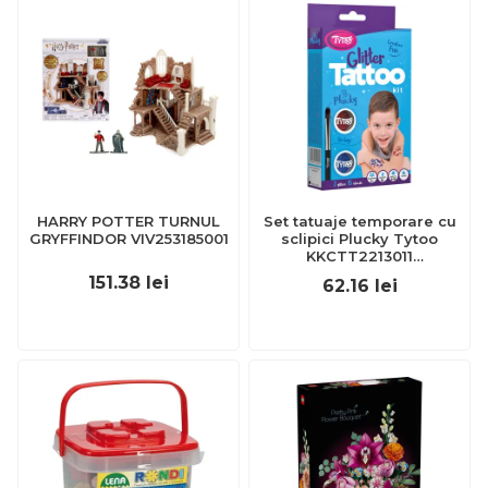
HARRY POTTER TURNUL
Set tatuaje temporare cu
GRYFFINDOR VIV253185001
sclipici Plucky Tytoo
KKCTT2213011
BBJKKCTT2213011_Initiala
151.38
lei
62.16
lei