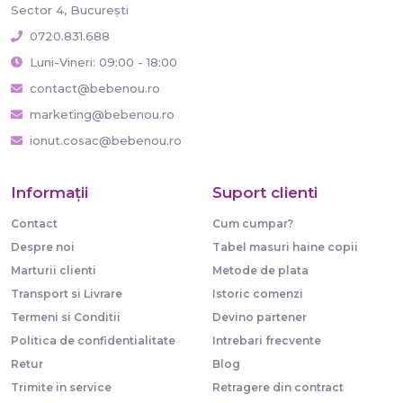
Sector 4, București
0720.831.688
Luni-Vineri: 09:00 - 18:00
contact@bebenou.ro
marketing@bebenou.ro
ionut.cosac@bebenou.ro
Informaţii
Suport clienti
Contact
Cum cumpar?
Despre noi
Tabel masuri haine copii
Marturii clienti
Metode de plata
Transport si Livrare
Istoric comenzi
Termeni si Conditii
Devino partener
Politica de confidentialitate
Intrebari frecvente
Retur
Blog
Trimite in service
Retragere din contract