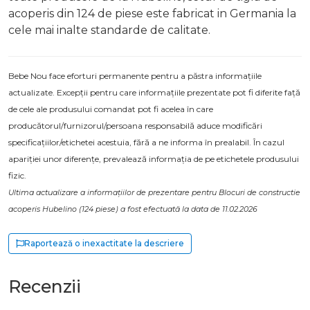
acoperis din 124 de piese este fabricat in Germania la
cele mai inalte standarde de calitate.
Bebe Nou face eforturi permanente pentru a păstra informațiile
actualizate. Excepții pentru care informațiile prezentate pot fi diferite față
de cele ale produsului comandat pot fi acelea în care
producătorul/furnizorul/persoana responsabilă aduce modificări
specificațiilor/etichetei acestuia, fără a ne informa în prealabil. În cazul
apariției unor diferențe, prevalează informația de pe etichetele produsului
fizic.
Ultima actualizare a informațiilor de prezentare pentru Blocuri de constructie
acoperis Hubelino (124 piese) a fost efectuată la data de 11.02.2026
Raportează o inexactitate la descriere
Recenzii