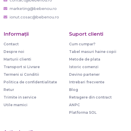
marketing@bebenou.ro
ionut.cosac@bebenou.ro
Informaţii
Suport clienti
Contact
Cum cumpar?
Despre noi
Tabel masuri haine copii
Marturii clienti
Metode de plata
Transport si Livrare
Istoric comenzi
Termeni si Conditii
Devino partener
Politica de confidentialitate
Intrebari frecvente
Retur
Blog
Trimite in service
Retragere din contract
Utile mamici
ANPC
Platforma SOL