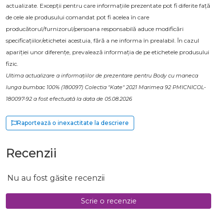
actualizate. Excepții pentru care informațiile prezentate pot fi diferite față
de cele ale produsului comandat pot fi acelea în care
producătorul/furnizorul/persoana responsabilă aduce modificări
specificațiilor/etichetei acestuia, fără a ne informa în prealabil. În cazul
apariției unor diferențe, prevalează informația de pe etichetele produsului
fizic.
Ultima actualizare a informațiilor de prezentare pentru Body cu maneca
lunga bumbac 100% (180097) Colectia "Kate" 2021 Marimea 92 PMICNICOL-
180097-92 a fost efectuată la data de 05.08.2026
Raportează o inexactitate la descriere
Recenzii
Nu au fost găsite recenzii
Scrie o recenzie