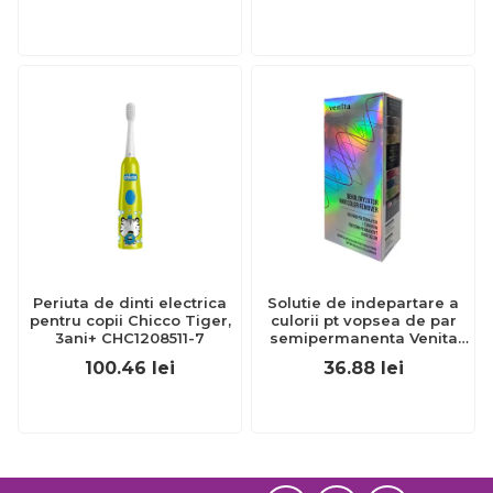
Periuta de dinti electrica
Solutie de indepartare a
pentru copii Chicco Tiger,
culorii pt vopsea de par
3ani+ CHC1208511-7
semipermanenta Venita
Hair Color Remover, 115ml
100.46
lei
36.88
lei
15 ml