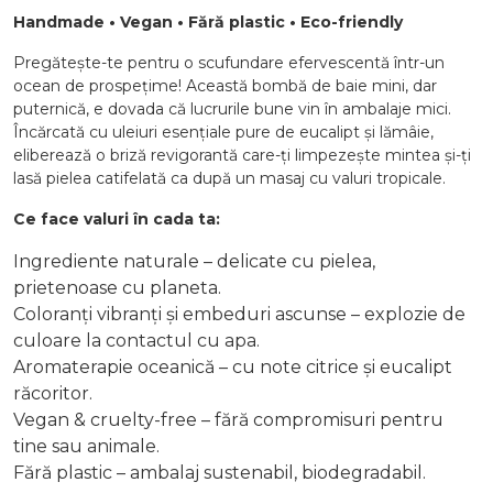
Handmade • Vegan • Fără plastic • Eco-friendly
Pregătește-te pentru o scufundare efervescentă într-un
ocean de prospețime! Această bombă de baie mini, dar
puternică, e dovada că lucrurile bune vin în ambalaje mici.
Încărcată cu uleiuri esențiale pure de eucalipt și lămâie,
eliberează o briză revigorantă care-ți limpezește mintea și-ți
lasă pielea catifelată ca după un masaj cu valuri tropicale.
Ce face valuri în cada ta:
Ingrediente naturale – delicate cu pielea,
prietenoase cu planeta.
Coloranți vibranți și embeduri ascunse – explozie de
culoare la contactul cu apa.
Aromaterapie oceanică – cu note citrice și eucalipt
răcoritor.
Vegan & cruelty-free – fără compromisuri pentru
tine sau animale.
Fără plastic – ambalaj sustenabil, biodegradabil.