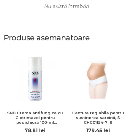
Nu există întrebări
Produse
asemanatoare
SNB Crema antifungica cu
Centura reglabila pentru
Clotrimazol pentru
sustinerea sarcinii, S
pedichiura 100-ml
CHC01154-7_S
EXL359_918
78.81
lei
179.45
lei