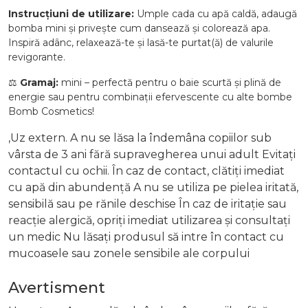
Instrucțiuni de utilizare:
Umple cada cu apă caldă, adaugă
bomba mini și privește cum dansează și colorează apa.
Inspiră adânc, relaxează-te și lasă-te purtat(ă) de valurile
revigorante.
⚖️
Gramaj:
mini – perfectă pentru o baie scurtă și plină de
energie sau pentru combinații efervescente cu alte bombe
Bomb Cosmetics!
,Uz extern. A nu se lăsa la îndemâna copiilor sub
vârsta de 3 ani fără supravegherea unui adult Evitați
contactul cu ochii. În caz de contact, clătiți imediat
cu apă din abundență A nu se utiliza pe pielea iritată,
sensibilă sau pe rănile deschise În caz de iritație sau
reacție alergică, opriți imediat utilizarea și consultați
un medic Nu lăsați produsul să intre în contact cu
mucoasele sau zonele sensibile ale corpului
Avertisment