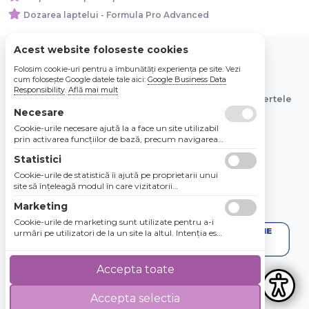
Dozarea laptelui - Formula Pro Advanced
Acest website foloseste cookies
Folosim cookie-uri pentru a îmbunătăți experiența pe site. Vezi
© 2026 Bebe Nou Online Store SRL
cum folosește Google datele tale aici:
Google Business Data
Responsibility
.
Află mai mult
Toate preturile sunt exprimate in lei si includ tva. Ofertele
sunt valabile in limita stocului disponibil.
Necesare
Cookie-urile necesare ajută la a face un site utilizabil
prin activarea funcţiilor de bază, precum navigarea
în pagină şi accesul la zonele securizate de pe site.
Statistici
Site-ul nu poate funcţiona corespunzător fără aceste
cookie-uri.
Cookie-urile de statistică îi ajută pe proprietarii unui
site să înţeleagă modul în care vizitatorii
interacţionează cu site-urile prin colectarea şi
Marketing
raportarea informaţiilor în mod anonim.
Cookie-urile de marketing sunt utilizate pentru a-i
urmări pe utilizatori de la un site la altul. Intenţia este
de a afişa anunţuri relevante şi antrenante pentru
utilizatorii individuali, aşadar ele sunt mai valoroase
pentru agenţiile de puiblicitate şi părţile terţe care se
Accepta toate
ocupă de publicitate.
Accepta selectia
4.8 / 5
★★★★★