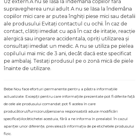
Uz extern.A nu se lăsa la îndemâna copiilor fără
supravegherea unui adult A nu se lăsa la îndemâna
copiilor mici care ar putea înghiți piese mici sau detalii
ale produsului Evitați contactul cu ochii. În caz de
contact, clătiți imediat cu apă În caz de iritație, reacție
alergică sau ingerare accidentala, opriți utilizarea și
consultați imediat un medic. A nu se utiliza pe pielea
copilului mai mic de 3 ani, decât dacă este specificat
pe ambalaj. Testați produsul pe o zonă mică de piele
înainte de utilizare.
Bebe Nou face eforturi permanente pentru a păstra informațiile
actualizate. Excepții pentru care informațiile prezentate pot fi diferite față
de cele ale produsului comandat pot fi acelea în care
producătorul/furnizorul/persoana responsabilă aduce modificări
specificațiilor/etichetei acestuia, fără a ne informa în prealabil. În cazul
apariției unor diferențe, prevalează informația de pe etichetele produsului
fizic.