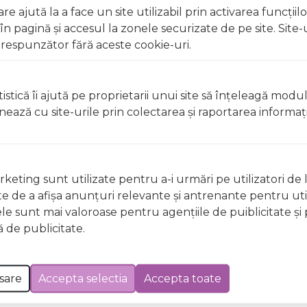
e ajută la a face un site utilizabil prin activarea funcţiil
 pagină şi accesul la zonele securizate de pe site. Site-
respunzător fără aceste cookie-uri.
istică îi ajută pe proprietarii unui site să înţeleagă modu
ionează cu site-urile prin colectarea şi raportarea informaţi
keting sunt utilizate pentru a-i urmări pe utilizatori de l
ste de a afişa anunţuri relevante şi antrenante pentru util
ele sunt mai valoroase pentru agenţiile de puiblicitate şi 
Nu există întrebări
 de publicitate.
sare
Accepta selectia
Accepta toate