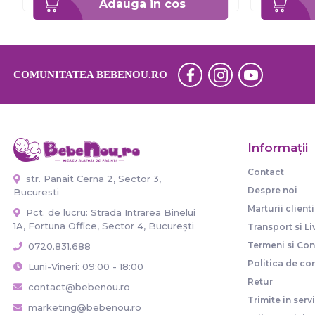
Adauga in cos
COMUNITATEA BEBENOU.RO
Informaţii
Contact
str. Panait Cerna 2, Sector 3,
Despre noi
Bucuresti
Marturii clienti
Pct. de lucru: Strada Intrarea Binelui
1A, Fortuna Office, Sector 4, București
Transport si Li
Termeni si Cond
0720.831.688
Politica de con
Luni-Vineri: 09:00 - 18:00
Retur
contact@bebenou.ro
Trimite in serv
marketing@bebenou.ro