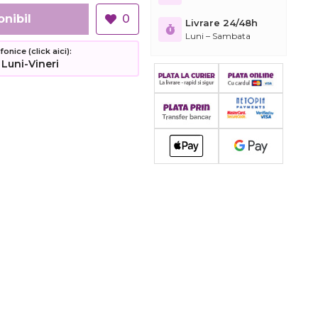
onibil
0
Livrare 24/48h
Luni – Sambata
nice (click aici):
 Luni-Vineri