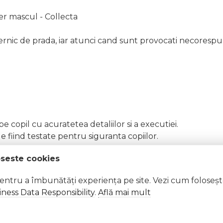
ier mascul - Collecta
rnic de prada, iar atunci cand sunt provocati necorespunza
pe copil cu acuratetea detaliilor si a executiei.
e fiind testate pentru siguranta copiilor.
oseste cookies
 Excepții pentru care informațiile prezentate pot fi diferite față de cele ale 
pentru a îmbunătăți experiența pe site. Vezi cum foloseș
forma în prealabil. În cazul apariției unor diferențe, prevalează informația de pe
ness Data Responsibility
.
Află mai mult
cul - collecta col88384m a fost efectuată la data de 12.02.2026