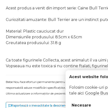
Acest produs a venit din import serie: Caine Bull Terr
Curiozitati amuzante: Bull Terrier are un instinct pute
Material: Plastic cauciucat dur
Dimensiunile produsului: 8.5cm x 6.5cm
Greutatea produsului: 31.8 g
Ca toate figurinele Collecta, acest animalut il va uimi 
Vopseaua nu este toxica si nu contine ftalati, figurinel
Acest website fol
Bebe Nou face eforturi permanente pentru a păstra informațiile actualizate.
Folosim cookie-uri 
responsabilă aduce modificări specificațiilor/etichetei acestuia, fără a ne in
tale aici:
Google Busi
Ultima actualizare a informațiilor de prezentare pentru Caine bull terrier mas
Necesare
Raportează o inexactitate la descriere