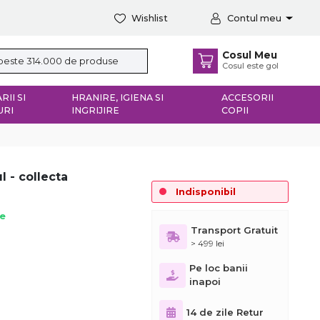
Wishlist
Contul meu
Cosul Meu
Cosul este gol
RII SI
HRANIRE, IGIENA SI
ACCESORII
URI
INGRIJIRE
COPII
l - collecta
Indisponibil
ie
Transport Gratuit
> 499 lei
Pe loc banii
inapoi
14 de zile Retur