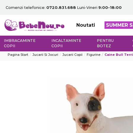
Comenzi telefonice:
0720.831.688
Luni-Vineri
9:00-18:00
Noutati
SUMMER S
IMBRACAMINTE
INCALTAMINTE
PENTRU
COPII
COPII
BOTEZ
Pagina Start
Jucarii Si Jocuri
Jucarii Copii
Figurine
Caine Bull Terr