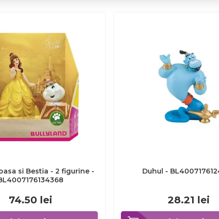
asa si Bestia - 2 figurine -
Duhul - BL400717612
BL4007176134368
74.50
lei
28.21
lei