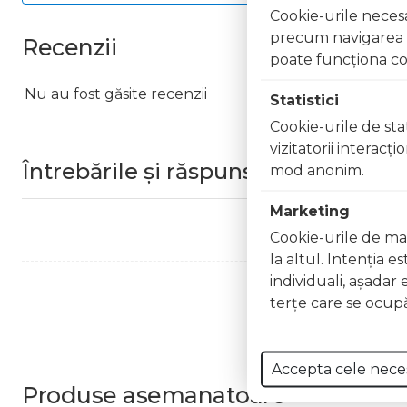
Cookie-urile necesar
precum navigarea în
Recenzii
poate funcţiona co
Nu au fost găsite recenzii
Statistici
Cookie-urile de stat
vizitatorii interacţ
Întrebările și răspunsurile clienților
mod anonim.
Marketing
Cookie-urile de mar
la altul. Intenţia e
individuali, aşadar 
terţe care se ocupă
Accepta cele nece
Produse
asemanatoare