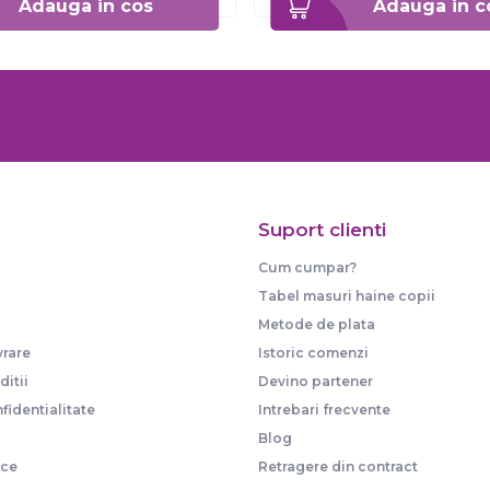
Adauga in cos
Adauga in c
Suport clienti
Cum cumpar?
Tabel masuri haine copii
Metode de plata
vrare
Istoric comenzi
itii
Devino partener
fidentialitate
Intrebari frecvente
Blog
ice
Retragere din contract