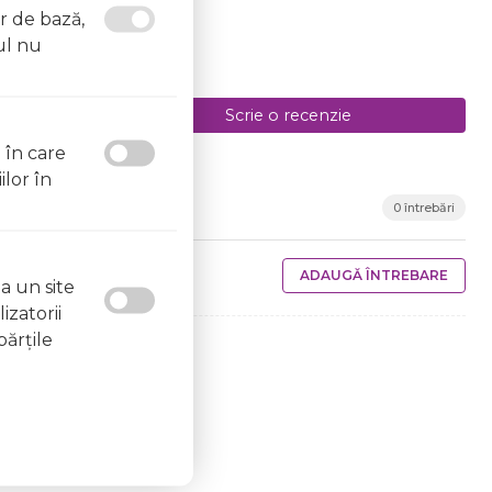
or de bază,
ul nu
Scrie o recenzie
l în care
ilor în
0 întrebări
ADAUGĂ ÎNTREBARE
a un site
izatorii
părţile