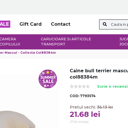
ALE
Gift Card
Contact
CAMERA
CARUCIOARE SI ARTICOLE
JUCA
COPILULUI
TRANSPORT
JOC
ier Mascul - Collecta Col88384m
Caine bull terrier mascu
col88384m
Scrie o recenz
COD:
7793574
Pretul vechi:
36.13
lei
21.68
lei
(TVA inclus)