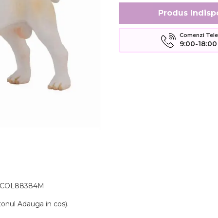
Produs Indisp
Comenzi Telefo
9:00-18:00
del COL88384M
tonul Adauga in cos).