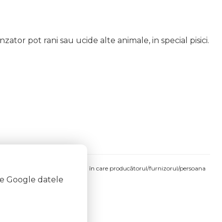
tor pot rani sau ucide alte animale, in special pisici.
produsului comandat pot fi acelea în care producătorul/furnizorul/persoana
te Google datele
 etichetele produsului fizic.