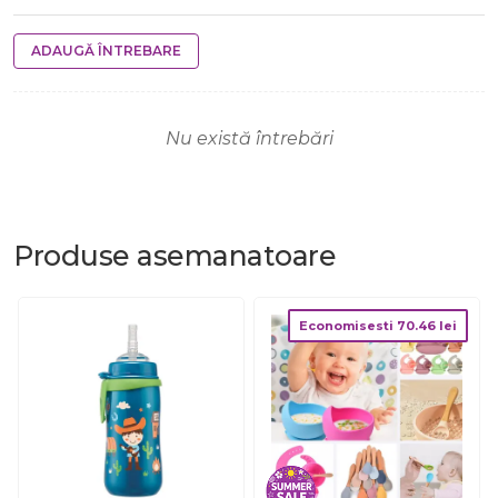
ADAUGĂ ÎNTREBARE
Nu există întrebări
Produse
asemanatoare
Economisesti
70.46
lei