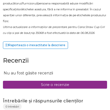
producătorul/furnizorul/persoana responsabilă aduce modificări
specificațiilor/etichetei acestuia, fără a ne informa în prealabil. În cazul
apariției unor diferențe, prevalează informația de pe etichetele produsului
fizic.
Ultima actualizare a informațiilor de prezentare pentru Cana Straw Cup Girl
cu clip si pai de baut,nip 35068 a fost efectuată la data de 06.08.2026
Raportează o inexactitate la descriere
Recenzii
Nu au fost găsite recenzii
Scrie o recenzie
Întrebările și răspunsurile clienților
0 întrebări