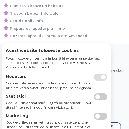
Cum se viziteaza un bebelus
Trusouri botez - Info Utile
Paturi Copii - Info
Prepararea laptelui praf - Info
Dozarea laptelui - Formula Pro Advanced
Acest website foloseste cookies
Folosim cookie-uri pentru a îmbunătăți experiența pe site. Vezi
© 2026 Bebe Nou Online Store SRL
cum folosește Google datele tale aici:
Google Business Data
Responsibility
.
Află mai mult
Toate preturile sunt exprimate in lei si includ tva. Ofertele
sunt valabile in limita stocului disponibil.
Necesare
Cookie-urile necesare ajută la a face un site utilizabil
prin activarea funcţiilor de bază, precum navigarea
în pagină şi accesul la zonele securizate de pe site.
Statistici
Site-ul nu poate funcţiona corespunzător fără aceste
cookie-uri.
Cookie-urile de statistică îi ajută pe proprietarii unui
site să înţeleagă modul în care vizitatorii
interacţionează cu site-urile prin colectarea şi
Marketing
raportarea informaţiilor în mod anonim.
Cookie-urile de marketing sunt utilizate pentru a-i
urmări pe utilizatori de la un site la altul. Intenţia este