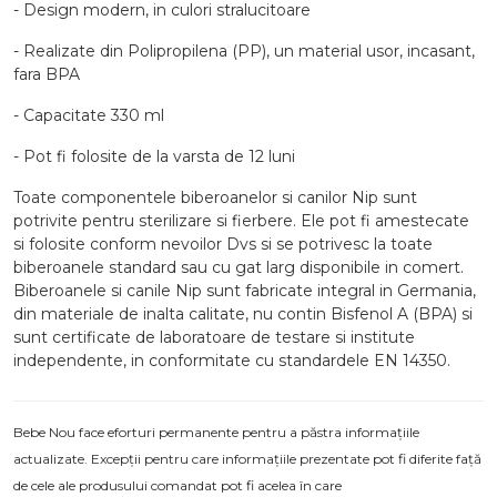
- Design modern, in culori stralucitoare
- Realizate din Polipropilena (PP), un material usor, incasant,
fara BPA
- Capacitate 330 ml
- Pot fi folosite de la varsta de 12 luni
Toate componentele biberoanelor si canilor Nip sunt
potrivite pentru sterilizare si fierbere. Ele pot fi amestecate
si folosite conform nevoilor Dvs si se potrivesc la toate
biberoanele standard sau cu gat larg disponibile in comert.
Biberoanele si canile Nip sunt fabricate integral in Germania,
din materiale de inalta calitate, nu contin Bisfenol A (BPA) si
sunt certificate de laboratoare de testare si institute
independente, in conformitate cu standardele EN 14350.
Bebe Nou face eforturi permanente pentru a păstra informațiile
actualizate. Excepții pentru care informațiile prezentate pot fi diferite față
de cele ale produsului comandat pot fi acelea în care