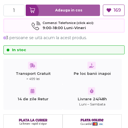
169
Adauga in cos
Comenzi Telefonice (click aici):
9:00-18:00 Luni-Vineri
3
persoane se uită acum la acest produs.
In stoc
Transport Gratuit
Pe loc banii inapoi
> 499 lei
14 de zile Retur
Livrare 24/48h
Luni – Sambata