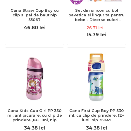
Cana Straw Cup Boy cu
Set din silicon cu bol
clip si pai de baut,nip
bavetica si lingurita pentru
35067
bebe - Diverse culori
ADDTA59
46.80
lei
26.31
lei
15.79
lei
Cana Kids Cup Girl PP 330
Cana First Cup Boy PP 330
ml, antipicurare, cu clip de
ml, cu clip de prindere, 12+
prindere ,18+ luni, nip
luni, nip 35049
35052
34.38
lei
34.38
lei