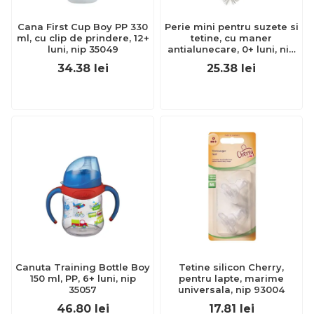
Cana First Cup Boy PP 330
Perie mini pentru suzete si
ml, cu clip de prindere, 12+
tetine, cu maner
luni, nip 35049
antialunecare, 0+ luni, nip
37011
34.38
lei
25.38
lei
Canuta Training Bottle Boy
Tetine silicon Cherry,
150 ml, PP, 6+ luni, nip
pentru lapte, marime
35057
universala, nip 93004
46.80
lei
17.81
lei