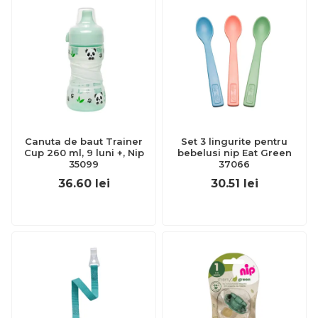
Canuta de baut Trainer
Set 3 lingurite pentru
Cup 260 ml, 9 luni +, Nip
bebelusi nip Eat Green
35099
37066
36.60
lei
30.51
lei