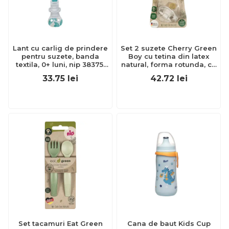
Lant cu carlig de prindere
Set 2 suzete Cherry Green
pentru suzete, banda
Boy cu tetina din latex
textila, 0+ luni, nip 38375,
natural, forma rotunda, cu
albastru
inel, 0-6 luni, nip 38589
33.75
lei
42.72
lei
Set tacamuri Eat Green
Cana de baut Kids Cup