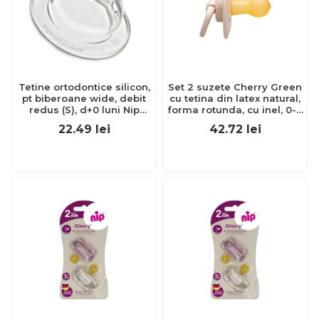
Tetine ortodontice silicon,
Set 2 suzete Cherry Green
pt biberoane wide, debit
cu tetina din latex natural,
redus (S), d+0 luni Nip
forma rotunda, cu inel, 0-6
33039
luni, nip 38733
22.49
lei
42.72
lei