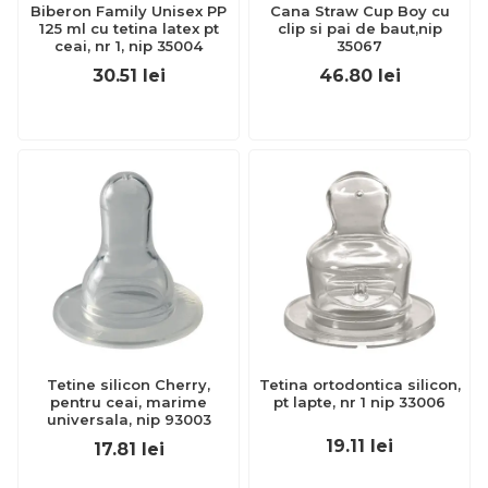
Biberon Family Unisex PP
Cana Straw Cup Boy cu
125 ml cu tetina latex pt
clip si pai de baut,nip
ceai, nr 1, nip 35004
35067
30.51
lei
46.80
lei
Tetine silicon Cherry,
Tetina ortodontica silicon,
pentru ceai, marime
pt lapte, nr 1 nip 33006
universala, nip 93003
19.11
lei
17.81
lei