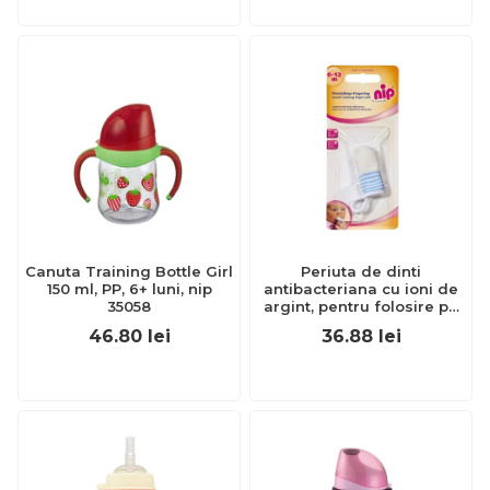
Canuta Training Bottle Girl
Periuta de dinti
150 ml, PP, 6+ luni, nip
antibacteriana cu ioni de
35058
argint, pentru folosire pe
deget, 0-12 luni, nip 37070
46.80
lei
36.88
lei