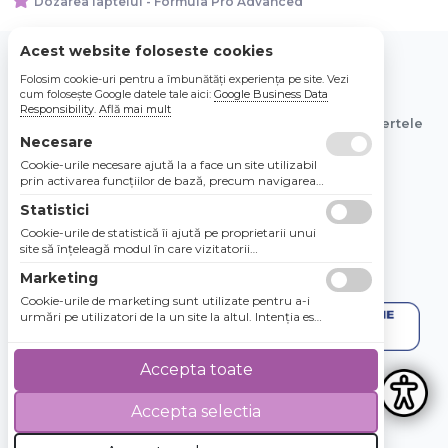
Dozarea laptelui - Formula Pro Advanced
Acest website foloseste cookies
Folosim cookie-uri pentru a îmbunătăți experiența pe site. Vezi
© 2026 Bebe Nou Online Store SRL
cum folosește Google datele tale aici:
Google Business Data
Responsibility
.
Află mai mult
Toate preturile sunt exprimate in lei si includ tva. Ofertele
Necesare
sunt valabile in limita stocului disponibil.
Cookie-urile necesare ajută la a face un site utilizabil
prin activarea funcţiilor de bază, precum navigarea
în pagină şi accesul la zonele securizate de pe site.
Statistici
Site-ul nu poate funcţiona corespunzător fără aceste
cookie-uri.
Cookie-urile de statistică îi ajută pe proprietarii unui
site să înţeleagă modul în care vizitatorii
interacţionează cu site-urile prin colectarea şi
Marketing
raportarea informaţiilor în mod anonim.
Cookie-urile de marketing sunt utilizate pentru a-i
urmări pe utilizatori de la un site la altul. Intenţia este
de a afişa anunţuri relevante şi antrenante pentru
utilizatorii individuali, aşadar ele sunt mai valoroase
pentru agenţiile de puiblicitate şi părţile terţe care se
Accepta toate
ocupă de publicitate.
Accepta selectia
4.8 / 5
★★★★★