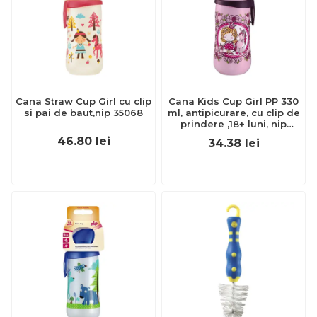
Cana Straw Cup Girl cu clip
Cana Kids Cup Girl PP 330
si pai de baut,nip 35068
ml, antipicurare, cu clip de
prindere ,18+ luni, nip
35052
46.80
lei
34.38
lei