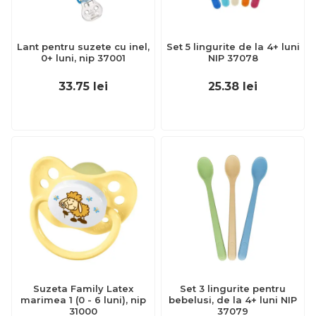
Lant pentru suzete cu inel,
Set 5 lingurite de la 4+ luni
0+ luni, nip 37001
NIP 37078
33.75
lei
25.38
lei
Suzeta Family Latex
Set 3 lingurite pentru
marimea 1 (0 - 6 luni), nip
bebelusi, de la 4+ luni NIP
31000
37079