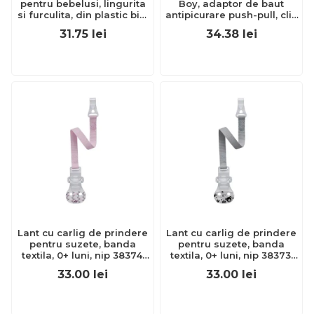
pentru bebelusi, lingurita
Boy, adaptor de baut
si furculita, din plastic bio,
antipicurare push-pull, clip
lavabile in masina de
de prindere, 330 ml, de la
31.75
lei
34.38
lei
spalat vase, 9+ luni, nip
18 luni, nip 35051
38605, green
Lant cu carlig de prindere
Lant cu carlig de prindere
pentru suzete, banda
pentru suzete, banda
textila, 0+ luni, nip 38374,
textila, 0+ luni, nip 38373,
roz
gri
33.00
lei
33.00
lei