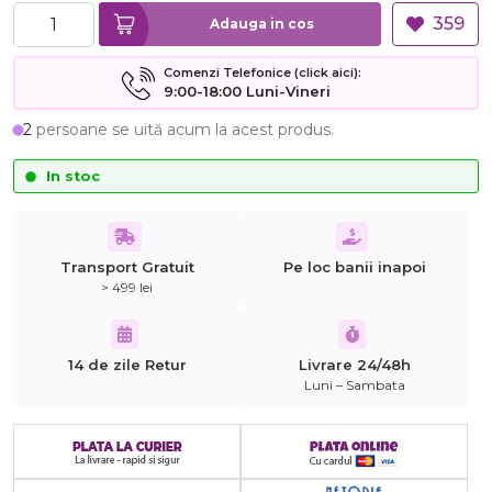
359
Adauga in cos
Comenzi Telefonice (click aici):
9:00-18:00 Luni-Vineri
2
persoane se uită acum la acest produs.
In stoc
Transport Gratuit
Pe loc banii inapoi
> 499 lei
14 de zile Retur
Livrare 24/48h
Luni – Sambata