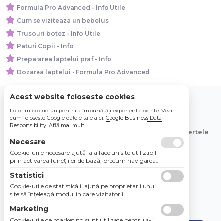
Formula Pro Advanced - Info Utile
Cum se viziteaza un bebelus
Trusouri botez - Info Utile
Paturi Copii - Info
Prepararea laptelui praf - Info
Dozarea laptelui - Formula Pro Advanced
Acest website foloseste cookies
Folosim cookie-uri pentru a îmbunătăți experiența pe site. Vezi
© 2026 Bebe Nou Online Store SRL
cum folosește Google datele tale aici:
Google Business Data
Responsibility
.
Află mai mult
Toate preturile sunt exprimate in lei si includ tva. Ofertele
sunt valabile in limita stocului disponibil.
Necesare
Cookie-urile necesare ajută la a face un site utilizabil
prin activarea funcţiilor de bază, precum navigarea
în pagină şi accesul la zonele securizate de pe site.
Statistici
Site-ul nu poate funcţiona corespunzător fără aceste
cookie-uri.
Cookie-urile de statistică îi ajută pe proprietarii unui
site să înţeleagă modul în care vizitatorii
interacţionează cu site-urile prin colectarea şi
Marketing
raportarea informaţiilor în mod anonim.
Cookie-urile de marketing sunt utilizate pentru a-i