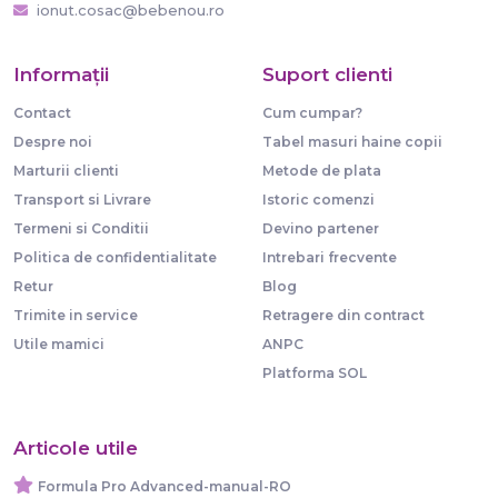
ionut.cosac@bebenou.ro
Informaţii
Suport clienti
Contact
Cum cumpar?
Despre noi
Tabel masuri haine copii
Marturii clienti
Metode de plata
Transport si Livrare
Istoric comenzi
Termeni si Conditii
Devino partener
Politica de confidentialitate
Intrebari frecvente
Retur
Blog
Trimite in service
Retragere din contract
Utile mamici
ANPC
Platforma SOL
Articole utile
Formula Pro Advanced-manual-RO