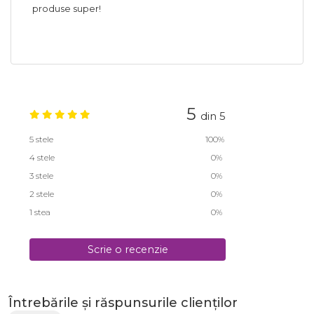
produse super!
5
din 5
5 stele
100%
4 stele
0%
3 stele
0%
2 stele
0%
1 stea
0%
Scrie o recenzie
Întrebările și răspunsurile clienților