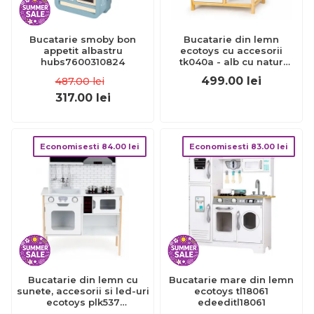
Bucatarie smoby bon
Bucatarie din lemn
appetit albastru
ecotoys cu accesorii
hubs7600310824
tk040a - alb cu natur
edeeditk040a-white
499.00
lei
487.00
lei
317.00
lei
Economisesti
84.00
lei
Economisesti
83.00
lei
Bucatarie din lemn cu
Bucatarie mare din lemn
sunete, accesorii si led-uri
ecotoys tl18061
ecotoys plk537
edeeditl18061
edeediplk537