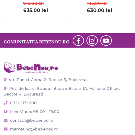
719.00
lei
713.00
lei
635.00
lei
630.00
lei
COMUNITATEA BEBENOU.RO
str. Panait Cerna 2, Sector 3, Bucuresti
Pct. de lucru: Strada Intrarea Binelui 1A, Fortuna Office,
Sector 4, București
0720.831.688
Luni-Vineri: 09:00 - 18:00
contact@bebenou.ro
marketing@bebenou.ro