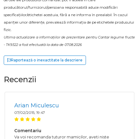
producătorul/furnizorul/persoana responsabilă aduce modificări
specificațiilor/etichetei acestuia, fără a ne informa în prealabil. În cazul
apariției unor diferențe, prevalează informația de pe etichetele produsului
fizic.
Ultima actualizare a informațiilor de prezentare pentru Cantar legume fructe
- TK9322 a fost efectuată la data de 07.08.2026
Raportează o inexactitate la descriere
Recenzii
Arian Miculescu
07/02/2015, 19:47
Comentariu
Va voi recomanda tuturor mamicilor, aveti niste