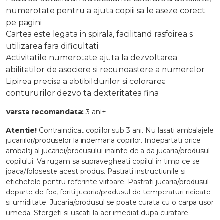
numerotate pentru a ajuta copiii sa le aseze corect
pe pagini
Cartea este legata in spirala, facilitand rasfoirea si
utilizarea fara dificultati
Activitatile numerotate ajuta la dezvoltarea
abilitatilor de asociere si recunoastere a numerelor
Lipirea precisa a abtibildurilor si colorarea
contururilor dezvolta dexteritatea fina
Varsta recomandata:
3 ani+
Atentie!
Contraindicat copiilor sub 3 ani. Nu lasati ambalajele
jucariilor/produselor la indemana copiilor. Indepartati orice
ambalaj al jucariei/produsului inainte de a da jucaria/produsul
copilului. Va rugam sa supravegheati copilul in timp ce se
joaca/foloseste acest produs. Pastrati instructiunile si
etichetele pentru referinte viitoare. Pastrati jucaria/produsul
departe de foc, feriti jucaria/produsul de temperaturi ridicate
si umiditate. Jucaria/produsul se poate curata cu o carpa usor
umeda. Stergeti si uscati la aer imediat dupa curatare.