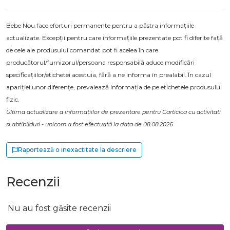
Bebe Nou face eforturi permanente pentru a păstra informațiile
actualizate. Excepții pentru care informațiile prezentate pot fi diferite față
de cele ale produsului comandat pot fi acelea în care
producătorul/furnizorul/persoana responsabilă aduce modificări
specificațiilor/etichetei acestuia, fără a ne informa în prealabil. În cazul
apariției unor diferențe, prevalează informația de pe etichetele produsului
fizic.
Ultima actualizare a informațiilor de prezentare pentru Carticica cu activitati
si abtibilduri - unicorn a fost efectuată la data de 08.08.2026
Raportează o inexactitate la descriere
Recenzii
Nu au fost găsite recenzii