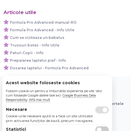
Articole utile
Formula Pro Advanced-manual-RO
Formula Pro Advanced - Info Utile
Cum se viziteaza un bebelus
Trusouri botez - Info Utile
Paturi Copii - Info
Prepararea laptelui praf - Info
Dozarea laptelui - Formula Pro Advanced
Acest website foloseste cookies
Folosim cookie-uri pentru a îmbunătăți experiența pe site. Vezi
© 2026 Bebe Nou Online Store SRL
cum folosește Google datele tale aici:
Google Business Data
Responsibility
.
Află mai mult
Toate preturile sunt exprimate in lei si includ tva. Ofertele
sunt valabile in limita stocului disponibil.
Necesare
Cookie-urile necesare ajută la a face un site utilizabil
prin activarea funcţiilor de bază, precum navigarea
în pagină şi accesul la zonele securizate de pe site.
Statistici
Site-ul nu poate funcţiona corespunzător fără aceste