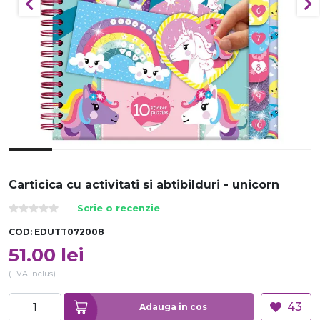
Carticica cu activitati si abtibilduri - unicorn
Scrie o recenzie
COD:
EDUTT072008
51.00
lei
(TVA inclus)
43
Adauga in cos