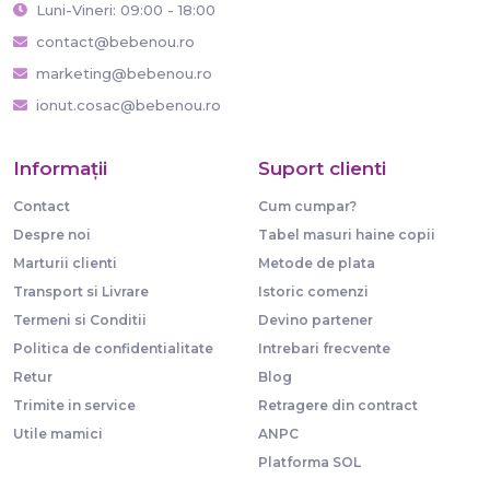
Luni-Vineri: 09:00 - 18:00
contact@bebenou.ro
marketing@bebenou.ro
ionut.cosac@bebenou.ro
Informaţii
Suport clienti
Contact
Cum cumpar?
Despre noi
Tabel masuri haine copii
Marturii clienti
Metode de plata
Transport si Livrare
Istoric comenzi
Termeni si Conditii
Devino partener
Politica de confidentialitate
Intrebari frecvente
Retur
Blog
Trimite in service
Retragere din contract
Utile mamici
ANPC
Platforma SOL