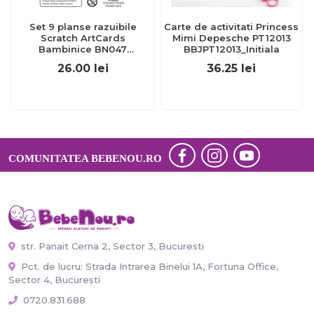
Set 9 planse razuibile
Carte de activitati Princess
Scratch ArtCards
Mimi Depesche PT12013
Bambinice BN047
BBJPT12013_Initiala
BBJBN047_Animale
26.00
lei
36.25
lei
COMUNITATEA BEBENOU.RO
str. Panait Cerna 2, Sector 3, Bucuresti
Pct. de lucru: Strada Intrarea Binelui 1A, Fortuna Office,
Sector 4, București
0720.831.688