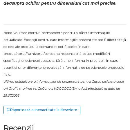
deasupra ochilor pentru dimensiuni cat mai precise.
Bebe Nou face eforturi permanente pentru a păstra informațiile
actualizate. Excepții pentru care informațiile prezentate pot fi diferite față
de cele ale produsului comandat pot fi acelea în care
producătorul/furnizorul/persoana responsabilă aduce modificări
specificațiilor/etichetei acestuia, fără a ne informa în prealabil. În cazul
apariției unor diferențe, prevalează informația de pe etichetele produsului
fizic.
Ultima actualizare a informațiilor de prezentare pentru Casca bicicleta copii
gri Grafit, marime M, CoConuts KDGCOCO13M a fost efectuată la data de
29.07.2026
Raportează o inexactitate la descriere
Recenzii