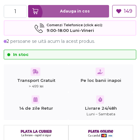
149
Adauga in cos
Comenzi Telefonice (click aici):
9:00-18:00 Luni-Vineri
2
persoane se uită acum la acest produs.
In stoc
Transport Gratuit
Pe loc banii inapoi
> 499 lei
14 de zile Retur
Livrare 24/48h
Luni – Sambata