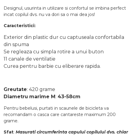
Designul, usurinta in utilizare si confortul se imbina perfect
incat copilul dvs. nu va dori sa o mai dea jos!
Caracteristici:
Exterior din plastic dur cu captuseala confortabila
din spuma
Se regleaza cu simpla rotire a unui buton
11 canale de ventilatie
Curea pentru barbie cu eliberare rapida.
Greutate
: 420 grame
Diametru
marime M
:
43-58cm
Pentru bebelusi, purtati in scaunele de bicicleta va
recomandam o casca care cantareste maximum 200
grame.
Sfat
:
Masurati circumferinta capului copilului dvs. chiar