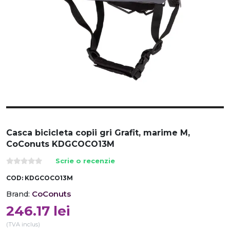
Casca bicicleta copii gri Grafit, marime M,
CoConuts KDGCOCO13M
Scrie o recenzie
COD:
KDGCOCO13M
CoConuts
Brand:
246.17
lei
(TVA inclus)