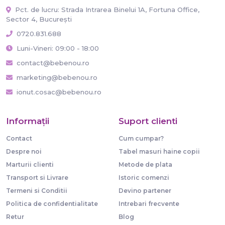
Pct. de lucru: Strada Intrarea Binelui 1A, Fortuna Office,
Sector 4, București
0720.831.688
Luni-Vineri: 09:00 - 18:00
contact@bebenou.ro
marketing@bebenou.ro
ionut.cosac@bebenou.ro
Informaţii
Suport clienti
Contact
Cum cumpar?
Despre noi
Tabel masuri haine copii
Marturii clienti
Metode de plata
Transport si Livrare
Istoric comenzi
Termeni si Conditii
Devino partener
Politica de confidentialitate
Intrebari frecvente
Retur
Blog