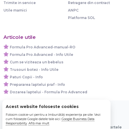
Trimite in service
Retragere din contract
Utile mamici
ANPC
Platforma SOL
Articole utile
Formula Pro Advanced-manual-RO
Formula Pro Advanced - Info Utile
Cum se viziteaza un bebelus
Trusouri botez - Info Utile
Paturi Copii - Info
Prepararea laptelui praf - Info
Dozarea laptelui - Formula Pro Advanced
Acest website foloseste cookies
Folosim cookie-uri pentru a îmbunătăți experiența pe site. Vezi
© 2026 Bebe Nou Online Store SRL
cum folosește Google datele tale aici:
Google Business Data
Responsibility
.
Află mai mult
Toate preturile sunt exprimate in lei si includ tva. Ofertele