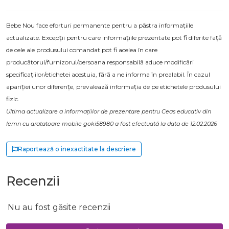
Bebe Nou face eforturi permanente pentru a păstra informațiile
actualizate. Excepții pentru care informațiile prezentate pot fi diferite față
de cele ale produsului comandat pot fi acelea în care
producătorul/furnizorul/persoana responsabilă aduce modificări
specificațiilor/etichetei acestuia, fără a ne informa în prealabil. În cazul
apariției unor diferențe, prevalează informația de pe etichetele produsului
fizic.
Ultima actualizare a informațiilor de prezentare pentru Ceas educativ din
lemn cu aratatoare mobile goki58980 a fost efectuată la data de 12.02.2026
Raportează o inexactitate la descriere
Recenzii
Nu au fost găsite recenzii