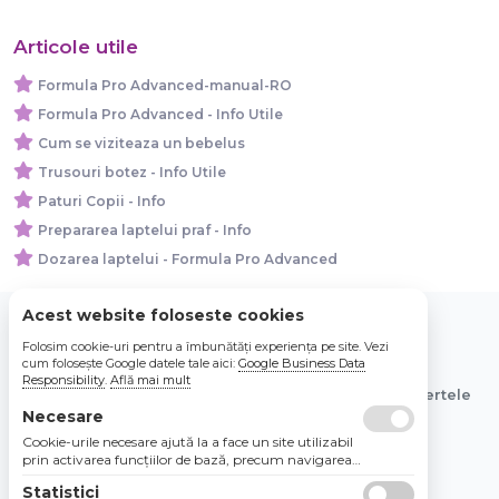
Articole utile
Formula Pro Advanced-manual-RO
Formula Pro Advanced - Info Utile
Cum se viziteaza un bebelus
Trusouri botez - Info Utile
Paturi Copii - Info
Prepararea laptelui praf - Info
Dozarea laptelui - Formula Pro Advanced
Acest website foloseste cookies
Folosim cookie-uri pentru a îmbunătăți experiența pe site. Vezi
© 2026 Bebe Nou Online Store SRL
cum folosește Google datele tale aici:
Google Business Data
Responsibility
.
Află mai mult
Toate preturile sunt exprimate in lei si includ tva. Ofertele
sunt valabile in limita stocului disponibil.
Necesare
Cookie-urile necesare ajută la a face un site utilizabil
prin activarea funcţiilor de bază, precum navigarea
în pagină şi accesul la zonele securizate de pe site.
Statistici
Site-ul nu poate funcţiona corespunzător fără aceste