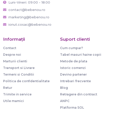
Luni-Vineri: 09:00 - 18:00
contact@bebenou.ro
marketing@bebenou.ro
ionut.cosac@bebenou.ro
Informaţii
Suport clienti
Contact
Cum cumpar?
Despre noi
Tabel masuri haine copii
Marturii clienti
Metode de plata
Transport si Livrare
Istoric comenzi
Termeni si Conditii
Devino partener
Politica de confidentialitate
Intrebari frecvente
Retur
Blog
Trimite in service
Retragere din contract
Utile mamici
ANPC
Platforma SOL