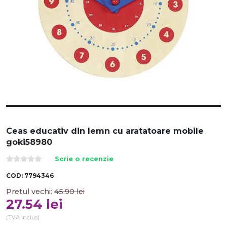
Ceas educativ din lemn cu aratatoare mobile
goki58980
Scrie o recenzie
COD:
7794346
Pretul vechi:
45.90
lei
27.54
lei
(TVA inclus)