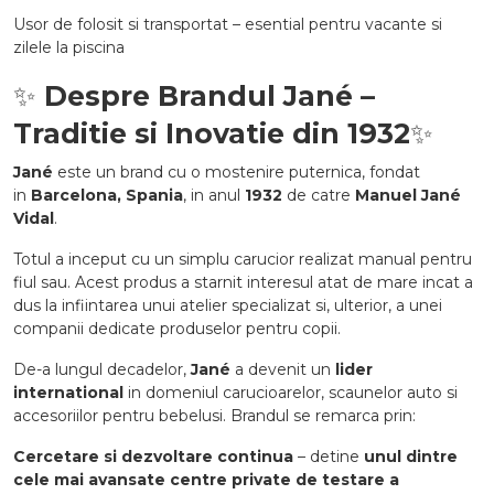
Usor de folosit si transportat – esential pentru vacante si
zilele la piscina
✨
Despre Brandul Jané –
Traditie si Inovatie din 1932
✨
Jané
este un brand cu o mostenire puternica, fondat
in
Barcelona, Spania
, in anul
1932
de catre
Manuel Jané
Vidal
.
Totul a inceput cu un simplu carucior realizat manual pentru
fiul sau. Acest produs a starnit interesul atat de mare incat a
dus la infiintarea unui atelier specializat si, ulterior, a unei
companii dedicate produselor pentru copii.
De-a lungul decadelor,
Jané
a devenit un
lider
international
in domeniul carucioarelor, scaunelor auto si
accesoriilor pentru bebelusi. Brandul se remarca prin:
Cercetare si dezvoltare continua
– detine
unul dintre
cele mai avansate centre private de testare a