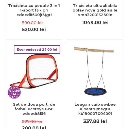
Tricicleta cu pedale 3 in 1
Tricicleta ultrapliabila
r-sport t3 - gri
qplay nova gold air le
edeedit500(t3)gri
smb320013260le
1049.00
lei
590.00
lei
520.00
lei
Economisesti
27.00
lei
Set de doua porti de
Leagan cuib swibee
fotbal ecotoys 8156
albastru/negru
edeedi8156
kb190007004001
337.88
lei
227.00
lei
200.00
lei