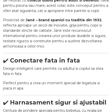
de neuitat cu
colacul dublu pentru adult si bebelus
! Ideal
pentru piscina sau mare, acest colac este conceput pentru a
oferi atat siguranta, cat si apropiere intre parinte si copil.
Proiectat de
Jané – brand spaniol cu traditie din 1932
,
reflecta aproape un secol de inovatie, grija pentru copii si
standarde stricte de calitate. Jané este recunoscut
international pentru crearea unor produse durabile si sigure,
testate riguros si construite pentru a sustine dezvoltarea
armonioasa a celor mici.
✔️
Conectare fata in fata
Design inteligent care permite ca adultul si copilul sa stea
fata in fata
Perfect pentru a crea un moment special de legatura si
joaca in apa
✔️
Harnasament sigur si ajustabil
Centura de prindere speciala pentru bebelus, cu reglaj pe