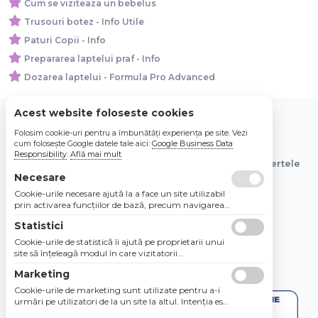
Cum se viziteaza un bebelus
Trusouri botez - Info Utile
Paturi Copii - Info
Prepararea laptelui praf - Info
Dozarea laptelui - Formula Pro Advanced
Acest website foloseste cookies
Folosim cookie-uri pentru a îmbunătăți experiența pe site. Vezi
© 2026 Bebe Nou Online Store SRL
cum folosește Google datele tale aici:
Google Business Data
Responsibility
.
Află mai mult
Toate preturile sunt exprimate in lei si includ tva. Ofertele
sunt valabile in limita stocului disponibil.
Necesare
Cookie-urile necesare ajută la a face un site utilizabil
prin activarea funcţiilor de bază, precum navigarea
în pagină şi accesul la zonele securizate de pe site.
Statistici
Site-ul nu poate funcţiona corespunzător fără aceste
cookie-uri.
Cookie-urile de statistică îi ajută pe proprietarii unui
site să înţeleagă modul în care vizitatorii
interacţionează cu site-urile prin colectarea şi
Marketing
raportarea informaţiilor în mod anonim.
Cookie-urile de marketing sunt utilizate pentru a-i
urmări pe utilizatori de la un site la altul. Intenţia este
de a afişa anunţuri relevante şi antrenante pentru