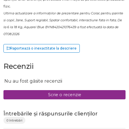
fizic.
Ultima actualizare a informațiilor de prezentare pentru Colac pentru parinte
si copil, Jane, Suport reglabil, Spatar confortabil, interactiune fata in fata, De
la 6 la 18 Kg, Aquarel Blue BYN8420421076439 a fost efectuată la data de
07.08.2026
Raportează o inexactitate la descriere
Recenzii
Nu au fost găsite recenzii
Scrie o recenzie
Întrebările și răspunsurile clienților
0 întrebări