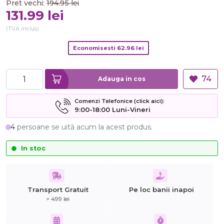
Pret vechi:
194.95
lei
131.99
lei
(TVA inclus)
Economisesti
62.96
lei
74
Adauga in cos
Comenzi Telefonice (click aici):
9:00-18:00 Luni-Vineri
4
persoane se uită acum la acest produs.
In stoc
Transport Gratuit
Pe loc banii inapoi
> 499 lei