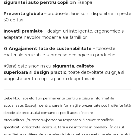
sigurantei auto pentru copii
din Europa
Prezenta globala
– produsele Jané sunt disponibile in peste
50 de tari
Inovatii premiate
– design-uri inteligente, ergonomice si
adaptate nevoilor moderne ale familiilor
♻️
Angajament fata de sustenabilitate
– foloseste
materiale reciclabile si procese ecologice in productie
⭐
Jané este sinonim cu
siguranta
,
calitate
superioara
si
design practic
, toate dezvoltate cu grija si
dragoste pentru copii si parinti deopotriva.
⭐
Bebe Nou face eforturi permanente pentru a păstra informațiile
actualizate. Excepții pentru care informațiile prezentate pot fi diferite față
de cele ale produsului comandat pot fi acelea în care
producătorul/furnizorul/persoana responsabilă aduce modificări
specificațiilor/etichetei acestuia, fără a ne informa în prealabil. În cazul
apariției unor diferențe, prevalează informația de pe etichetele produsului