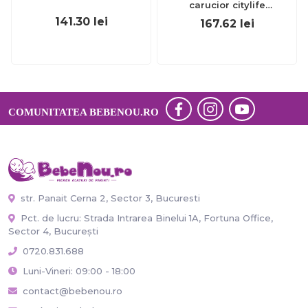
carucior citylife
tna5654.010
141.30
lei
167.62
lei
COMUNITATEA BEBENOU.RO
str. Panait Cerna 2, Sector 3, Bucuresti
Pct. de lucru: Strada Intrarea Binelui 1A, Fortuna Office,
Sector 4, București
0720.831.688
Luni-Vineri: 09:00 - 18:00
contact@bebenou.ro