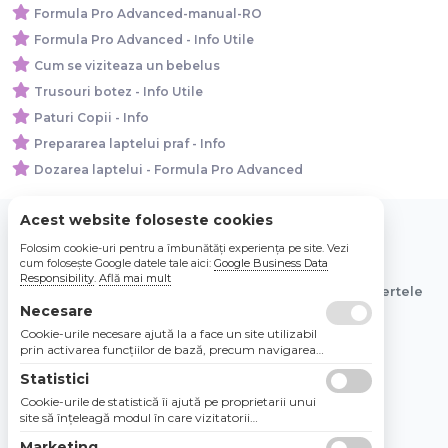
Formula Pro Advanced-manual-RO
Formula Pro Advanced - Info Utile
Cum se viziteaza un bebelus
Trusouri botez - Info Utile
Paturi Copii - Info
Prepararea laptelui praf - Info
Dozarea laptelui - Formula Pro Advanced
Acest website foloseste cookies
Folosim cookie-uri pentru a îmbunătăți experiența pe site. Vezi
© 2026 Bebe Nou Online Store SRL
cum folosește Google datele tale aici:
Google Business Data
Responsibility
.
Află mai mult
Toate preturile sunt exprimate in lei si includ tva. Ofertele
sunt valabile in limita stocului disponibil.
Necesare
Cookie-urile necesare ajută la a face un site utilizabil
prin activarea funcţiilor de bază, precum navigarea
în pagină şi accesul la zonele securizate de pe site.
Statistici
Site-ul nu poate funcţiona corespunzător fără aceste
cookie-uri.
Cookie-urile de statistică îi ajută pe proprietarii unui
site să înţeleagă modul în care vizitatorii
interacţionează cu site-urile prin colectarea şi
Marketing