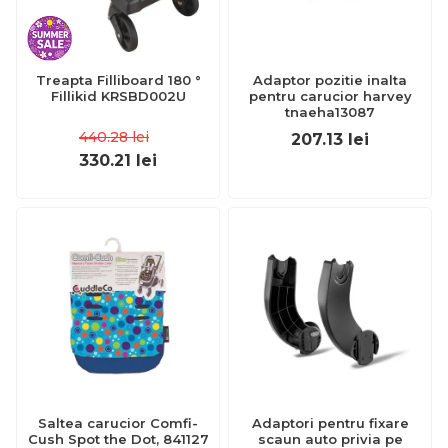
Treapta Filliboard 180 °
Adaptor pozitie inalta
Fillikid KRSBD002U
pentru carucior harvey
tnaeha13087
440.28
lei
207.13
lei
330.21
lei
Saltea carucior Comfi-
Adaptori pentru fixare
Cush Spot the Dot, 841127
scaun auto privia pe