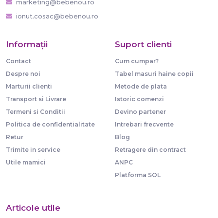
marketing@bebenou.ro
ionut.cosac@bebenou.ro
Informaţii
Suport clienti
Contact
Cum cumpar?
Despre noi
Tabel masuri haine copii
Marturii clienti
Metode de plata
Transport si Livrare
Istoric comenzi
Termeni si Conditii
Devino partener
Politica de confidentialitate
Intrebari frecvente
Retur
Blog
Trimite in service
Retragere din contract
Utile mamici
ANPC
Platforma SOL
Articole utile