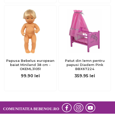
Papusa Bebelus european
Patut din lemn pentru
baiat Miniland 38 cm -
papusi Diadem Pink
OKEML31051
BBX67224
99.90
lei
359.95
lei
COMUNITATEA BEBENOU.RO