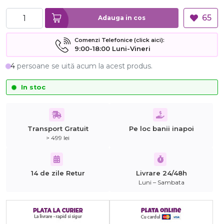
65
Adauga in cos
Comenzi Telefonice (click aici):
9:00-18:00 Luni-Vineri
4
persoane se uită acum la acest produs.
In stoc
Transport Gratuit
Pe loc banii inapoi
> 499 lei
14 de zile Retur
Livrare 24/48h
Luni – Sambata