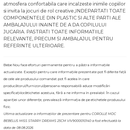
atmosfera confortabila care incalzeste inimile copiilor
si invita la jocuri de rol creative.,INDEPARTATI TOATE
COMPONENTELE DIN PLASTIC SI ALTE PARTI ALE
AMBALAJULUI INAINTE DE A DA COPILULUI
JUCARIA. PASTRATI TOATE INFORMATIILE
RELEVANTE, PRECUM SI AMBALAJUL PENTRU
REFERINTE ULTERIOARE.
Bebe Nou face eforturi permanente pentru a păstra informațiile
actualizate. Excepții pentru care informațiile prezentate pot fi diferite față
de cele ale produsului comandat pot fi acelea în care
producătorul/furnizorul/persoana responsabilă aduce modificări
specificațiilor/etichetei acestuia, fără a ne informa în prealabil. În cazul
apariției unor diferențe, prevalează informația de pe etichetele produsului
fizic.
Ultima actualizare a informațiilor de prezentare pentru COROLLE MDC
BEBELUS MISS STARRY DREAMS 25CM VIV9000010140 a fost efectuată la
data de 08.08.2026