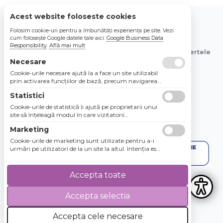
Acest website foloseste cookies
Folosim cookie-uri pentru a îmbunătăți experiența pe site. Vezi
© 2026 Bebe Nou Online Store SRL
cum folosește Google datele tale aici:
Google Business Data
Responsibility
.
Află mai mult
Toate preturile sunt exprimate in lei si includ tva. Ofertele
sunt valabile in limita stocului disponibil.
Necesare
Cookie-urile necesare ajută la a face un site utilizabil
prin activarea funcţiilor de bază, precum navigarea
în pagină şi accesul la zonele securizate de pe site.
Statistici
Site-ul nu poate funcţiona corespunzător fără aceste
cookie-uri.
Cookie-urile de statistică îi ajută pe proprietarii unui
site să înţeleagă modul în care vizitatorii
interacţionează cu site-urile prin colectarea şi
Marketing
raportarea informaţiilor în mod anonim.
Cookie-urile de marketing sunt utilizate pentru a-i
urmări pe utilizatori de la un site la altul. Intenţia este
de a afişa anunţuri relevante şi antrenante pentru
utilizatorii individuali, aşadar ele sunt mai valoroase
pentru agenţiile de puiblicitate şi părţile terţe care se
Accepta toate
ocupă de publicitate.
Accepta selectia
4.8 / 5
★★★★★
Accepta cele necesare