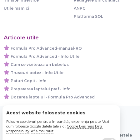
Trimite in service
Retragere din contract
Utile mamici
ANPC
Platforma SOL
Articole utile
Formula Pro Advanced-manual-RO
Formula Pro Advanced - Info Utile
Cum se viziteaza un bebelus
Trusouri botez - Info Utile
Paturi Copii - Info
Prepararea laptelui praf - Info
Dozarea laptelui - Formula Pro Advanced
Acest website foloseste cookies
Folosim cookie-uri pentru a îmbunătăți experiența pe site. Vezi
© 2026 Bebe Nou Online Store SRL
cum folosește Google datele tale aici:
Google Business Data
Responsibility
.
Află mai mult
Toate preturile sunt exprimate in lei si includ tva. Ofertele