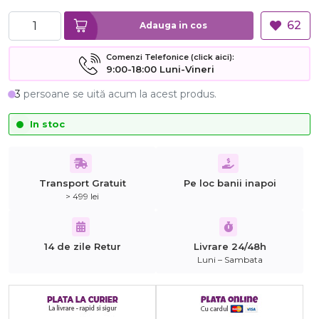
62
Adauga in cos
Comenzi Telefonice (click aici):
9:00-18:00 Luni-Vineri
3
persoane se uită acum la acest produs.
In stoc
Transport Gratuit
Pe loc banii inapoi
> 499 lei
14 de zile Retur
Livrare 24/48h
Luni – Sambata