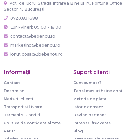
Pct. de lucru: Strada Intrarea Binelui 1A, Fortuna Office,
Sector 4, București
0720.831.688
Luni-Vineri: 09:00 - 18:00
contact@bebenou.ro
marketing@bebenou.ro
ionut.cosac@bebenou.ro
Informaţii
Suport clienti
Contact
Cum cumpar?
Despre noi
Tabel masuri haine copii
Marturii clienti
Metode de plata
Transport si Livrare
Istoric comenzi
Termeni si Conditii
Devino partener
Politica de confidentialitate
Intrebari frecvente
Retur
Blog