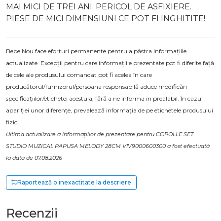
MAI MICI DE TREI ANI. PERICOL DE ASFIXIERE.
PIESE DE MICI DIMENSIUNI CE POT FI INGHITITE!
Bebe Nou face eforturi permanente pentru a păstra informațiile
actualizate. Excepții pentru care informațiile prezentate pot fi diferite față
de cele ale produsului comandat pot fi acelea în care
producătorul/furnizorul/persoana responsabilă aduce modificări
specificațiilor/etichetei acestuia, fără a ne informa în prealabil. În cazul
apariției unor diferențe, prevalează informația de pe etichetele produsului
fizic.
Ultima actualizare a informațiilor de prezentare pentru COROLLE SET
STUDIO MUZICAL PAPUSA MELODY 28CM VIV9000600300 a fost efectuată
la data de 07.08.2026
Raportează o inexactitate la descriere
Recenzii