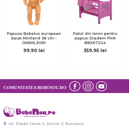
Papusa Bebelus european
Patut din lemn pentru
baiat Miniland 38 cm -
papusi Diadem Pink
OKEML31051
BBX67224
99.90
lei
359.95
lei
COMUNITATEA BEBENOU.RO
str. Panait Cerna 2, Sector 3, Bucuresti