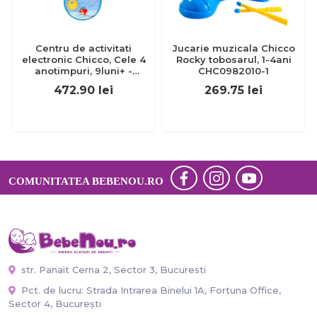
Centru de activitati
Jucarie muzicala Chicco
electronic Chicco, Cele 4
Rocky tobosarul, 1-4ani
anotimpuri, 9luni+ -
CHC0982010-1
CHC10155-1
472.90
lei
269.75
lei
COMUNITATEA BEBENOU.RO
str. Panait Cerna 2, Sector 3, Bucuresti
Pct. de lucru: Strada Intrarea Binelui 1A, Fortuna Office,
Sector 4, București