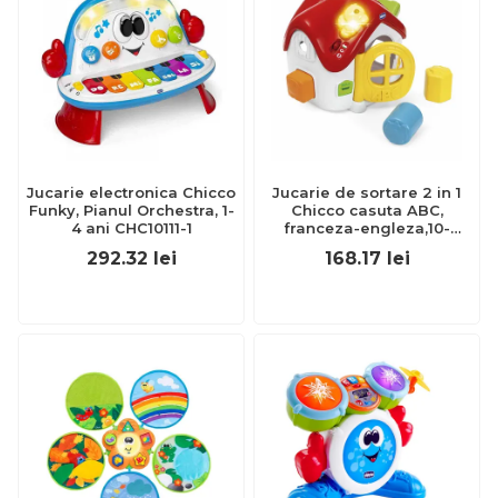
Jucarie electronica Chicco
Jucarie de sortare 2 in 1
Funky, Pianul Orchestra, 1-
Chicco casuta ABC,
4 ani CHC10111-1
franceza-engleza,10-
36luni CHC1209600-1
292.32
lei
168.17
lei