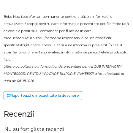
Bebe Nou face eforturi permanente pentru a păstra informațiile
actualizate. Excepții pentru care informațiile prezentate pot fi diferite față
de cele ale produsului comandat pot fi acelea în care
producătorul/furnizorul/persoana responsabilă aduce modificări
specificațiilor/etichetei acestuia, fără a ne informa în prealabil. În cazul
apariției unor diferențe, prevalează informația de pe etichetele produsului
fizic.
Ultima actualizare a informațiilor de prezentare pentru CUB INTERACTIV
MONTESSORI PENTRU INVATARE TIMPURIE VIVHE8971 a fost efectuată la
data de 08.08.2026
Raportează o inexactitate la descriere
Recenzii
Nu au fost găsite recenzii