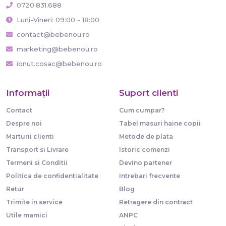
0720.831.688
Luni-Vineri: 09:00 - 18:00
contact@bebenou.ro
marketing@bebenou.ro
ionut.cosac@bebenou.ro
Informaţii
Suport clienti
Contact
Cum cumpar?
Despre noi
Tabel masuri haine copii
Marturii clienti
Metode de plata
Transport si Livrare
Istoric comenzi
Termeni si Conditii
Devino partener
Politica de confidentialitate
Intrebari frecvente
Retur
Blog
Trimite in service
Retragere din contract
Utile mamici
ANPC