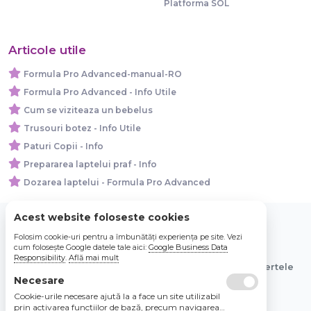
Platforma SOL
Articole utile
Formula Pro Advanced-manual-RO
Formula Pro Advanced - Info Utile
Cum se viziteaza un bebelus
Trusouri botez - Info Utile
Paturi Copii - Info
Prepararea laptelui praf - Info
Dozarea laptelui - Formula Pro Advanced
Acest website foloseste cookies
Folosim cookie-uri pentru a îmbunătăți experiența pe site. Vezi
© 2026 Bebe Nou Online Store SRL
cum folosește Google datele tale aici:
Google Business Data
Responsibility
.
Află mai mult
Toate preturile sunt exprimate in lei si includ tva. Ofertele
sunt valabile in limita stocului disponibil.
Necesare
Cookie-urile necesare ajută la a face un site utilizabil
prin activarea funcţiilor de bază, precum navigarea