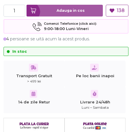
138
Adauga in cos
Comenzi Telefonice (click aici):
9:00-18:00 Luni-Vineri
4
persoane se uită acum la acest produs.
In stoc
Transport Gratuit
Pe loc banii inapoi
> 499 lei
14 de zile Retur
Livrare 24/48h
Luni – Sambata