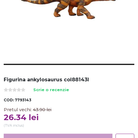
Figurina ankylosaurus col88143l
Scrie o recenzie
COD:
7793143
Pretul vechi:
43.90
lei
26.34
lei
(TVA inclus)