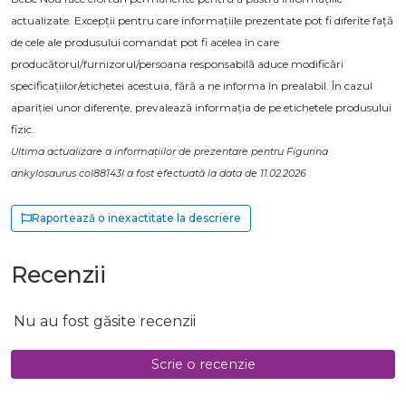
actualizate. Excepții pentru care informațiile prezentate pot fi diferite față
de cele ale produsului comandat pot fi acelea în care
producătorul/furnizorul/persoana responsabilă aduce modificări
specificațiilor/etichetei acestuia, fără a ne informa în prealabil. În cazul
apariției unor diferențe, prevalează informația de pe etichetele produsului
fizic.
Ultima actualizare a informațiilor de prezentare pentru Figurina
ankylosaurus col88143l a fost efectuată la data de 11.02.2026
Raportează o inexactitate la descriere
Recenzii
Nu au fost găsite recenzii
Scrie o recenzie