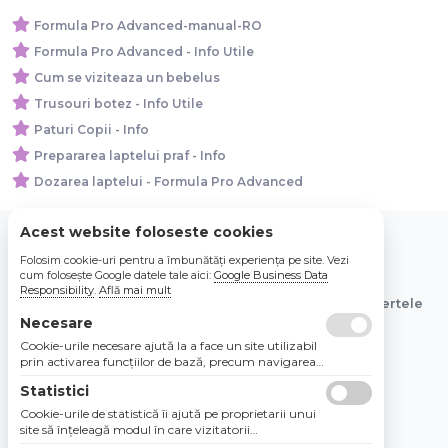
Formula Pro Advanced-manual-RO
Formula Pro Advanced - Info Utile
Cum se viziteaza un bebelus
Trusouri botez - Info Utile
Paturi Copii - Info
Prepararea laptelui praf - Info
Dozarea laptelui - Formula Pro Advanced
Acest website foloseste cookies
Folosim cookie-uri pentru a îmbunătăți experiența pe site. Vezi
© 2026 Bebe Nou Online Store SRL
cum folosește Google datele tale aici:
Google Business Data
Responsibility
.
Află mai mult
Toate preturile sunt exprimate in lei si includ tva. Ofertele
sunt valabile in limita stocului disponibil.
Necesare
Cookie-urile necesare ajută la a face un site utilizabil
prin activarea funcţiilor de bază, precum navigarea
în pagină şi accesul la zonele securizate de pe site.
Statistici
Site-ul nu poate funcţiona corespunzător fără aceste
cookie-uri.
Cookie-urile de statistică îi ajută pe proprietarii unui
site să înţeleagă modul în care vizitatorii
interacţionează cu site-urile prin colectarea şi