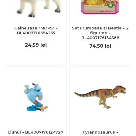
Caine rasa "MOPS" -
Set Frumoasa si Bestia - 2
BL4007176654255
figurine -
BL4007176134368
24.59
lei
74.50
lei
Duhul - BL4007176124727
Tyrannosaurus -