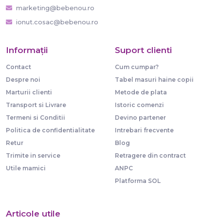
marketing@bebenou.ro
ionut.cosac@bebenou.ro
Informaţii
Suport clienti
Contact
Cum cumpar?
Despre noi
Tabel masuri haine copii
Marturii clienti
Metode de plata
Transport si Livrare
Istoric comenzi
Termeni si Conditii
Devino partener
Politica de confidentialitate
Intrebari frecvente
Retur
Blog
Trimite in service
Retragere din contract
Utile mamici
ANPC
Platforma SOL
Articole utile