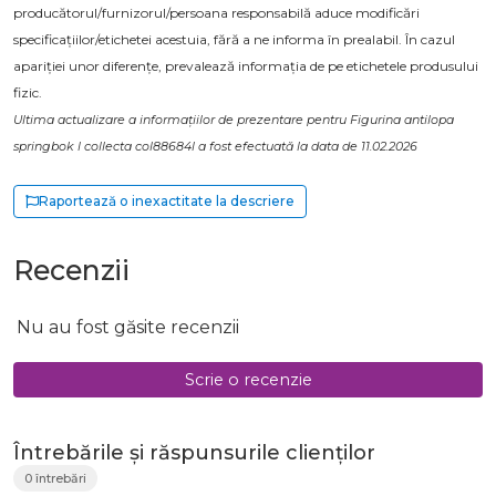
producătorul/furnizorul/persoana responsabilă aduce modificări
specificațiilor/etichetei acestuia, fără a ne informa în prealabil. În cazul
apariției unor diferențe, prevalează informația de pe etichetele produsului
fizic.
Ultima actualizare a informațiilor de prezentare pentru Figurina antilopa
springbok l collecta col88684l a fost efectuată la data de 11.02.2026
Raportează o inexactitate la descriere
Recenzii
Nu au fost găsite recenzii
Scrie o recenzie
Întrebările și răspunsurile clienților
0 întrebări