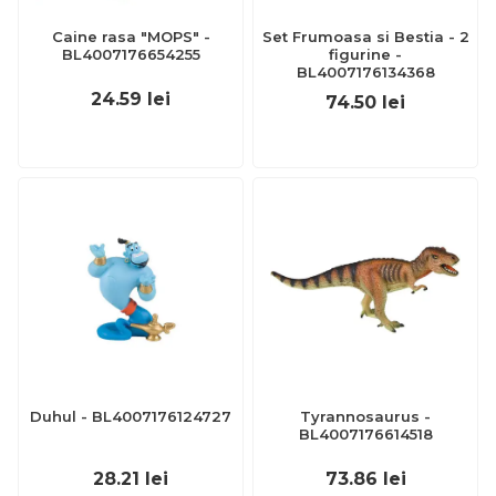
Caine rasa "MOPS" -
Set Frumoasa si Bestia - 2
BL4007176654255
figurine -
BL4007176134368
24.59
lei
74.50
lei
Duhul - BL4007176124727
Tyrannosaurus -
BL4007176614518
28.21
lei
73.86
lei