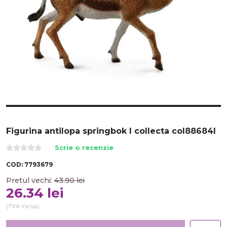
Figurina antilopa springbok l collecta col88684l
Scrie o recenzie
COD:
7793679
Pretul vechi:
43.90
lei
26.34
lei
(TVA inclus)