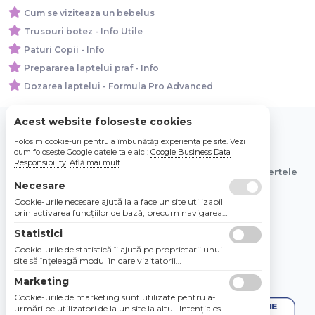
Cum se viziteaza un bebelus
Trusouri botez - Info Utile
Paturi Copii - Info
Prepararea laptelui praf - Info
Dozarea laptelui - Formula Pro Advanced
Acest website foloseste cookies
Folosim cookie-uri pentru a îmbunătăți experiența pe site. Vezi
© 2026 Bebe Nou Online Store SRL
cum folosește Google datele tale aici:
Google Business Data
Responsibility
.
Află mai mult
Toate preturile sunt exprimate in lei si includ tva. Ofertele
sunt valabile in limita stocului disponibil.
Necesare
Cookie-urile necesare ajută la a face un site utilizabil
prin activarea funcţiilor de bază, precum navigarea
în pagină şi accesul la zonele securizate de pe site.
Statistici
Site-ul nu poate funcţiona corespunzător fără aceste
cookie-uri.
Cookie-urile de statistică îi ajută pe proprietarii unui
site să înţeleagă modul în care vizitatorii
interacţionează cu site-urile prin colectarea şi
Marketing
raportarea informaţiilor în mod anonim.
Cookie-urile de marketing sunt utilizate pentru a-i
urmări pe utilizatori de la un site la altul. Intenţia este