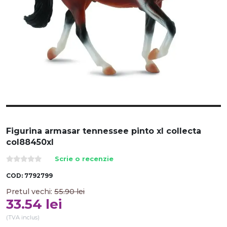
Figurina armasar tennessee pinto xl collecta
col88450xl
Scrie o recenzie
COD:
7792799
Pretul vechi:
55.90
lei
33.54
lei
(TVA inclus)