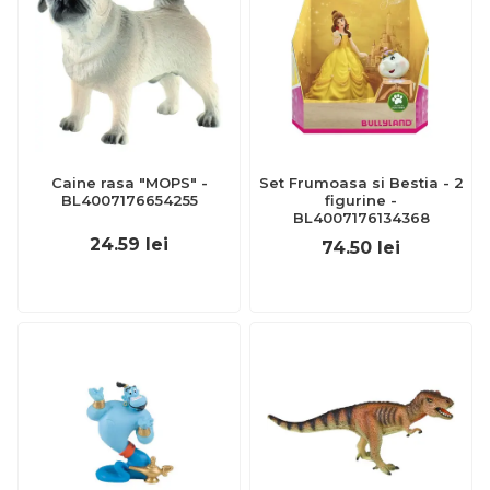
Caine rasa "MOPS" -
Set Frumoasa si Bestia - 2
BL4007176654255
figurine -
BL4007176134368
24.59
lei
74.50
lei