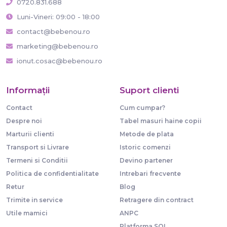
0720.831.688
Luni-Vineri: 09:00 - 18:00
contact@bebenou.ro
marketing@bebenou.ro
ionut.cosac@bebenou.ro
Informaţii
Suport clienti
Contact
Cum cumpar?
Despre noi
Tabel masuri haine copii
Marturii clienti
Metode de plata
Transport si Livrare
Istoric comenzi
Termeni si Conditii
Devino partener
Politica de confidentialitate
Intrebari frecvente
Retur
Blog
Trimite in service
Retragere din contract
Utile mamici
ANPC
Platforma SOL