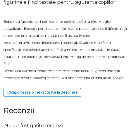
figurinele fiind testate pentru siguranta copiilor
Bebe Nou face eforturi permanente pentru a păstra informațiile
actualizate. Excepții pentru care informațiile prezentate pot fi diferite față
de cele ale produsului comandat pot fi acelea în care
producătorul/furnizorul/persoana responsabilă aduce modificări
specificațiilor/etichetei acestuia, fără a ne informa în prealabil. În cazul
apariției unor diferențe, prevalează informația de pe etichetele produsului
fizic.
Ultima actualizare a informațiilor de prezentare pentru Figurina armasar
tennessee pinto xl collecta col88450xl a fost efectuată la data de 16.02.2026
Raportează o inexactitate la descriere
Recenzii
Nu au fost găsite recenzii