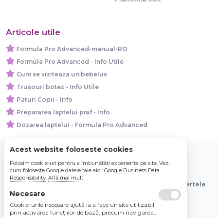
Articole utile
Formula Pro Advanced-manual-RO
Formula Pro Advanced - Info Utile
Cum se viziteaza un bebelus
Trusouri botez - Info Utile
Paturi Copii - Info
Prepararea laptelui praf - Info
Dozarea laptelui - Formula Pro Advanced
Acest website foloseste cookies
Folosim cookie-uri pentru a îmbunătăți experiența pe site. Vezi
© 2026 Bebe Nou Online Store SRL
cum folosește Google datele tale aici:
Google Business Data
Responsibility
.
Află mai mult
Toate preturile sunt exprimate in lei si includ tva. Ofertele
sunt valabile in limita stocului disponibil.
Necesare
Cookie-urile necesare ajută la a face un site utilizabil
prin activarea funcţiilor de bază, precum navigarea