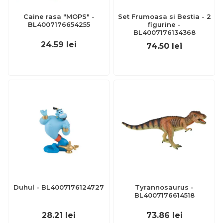
Caine rasa "MOPS" -
Set Frumoasa si Bestia - 2
BL4007176654255
figurine -
BL4007176134368
24.59
lei
74.50
lei
Duhul - BL4007176124727
Tyrannosaurus -
BL4007176614518
28.21
lei
73.86
lei