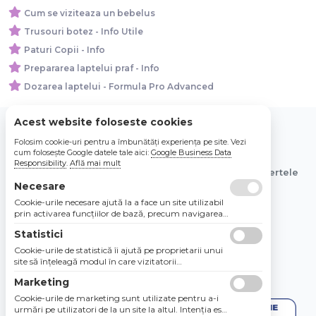
Cum se viziteaza un bebelus
Trusouri botez - Info Utile
Paturi Copii - Info
Prepararea laptelui praf - Info
Dozarea laptelui - Formula Pro Advanced
Acest website foloseste cookies
Folosim cookie-uri pentru a îmbunătăți experiența pe site. Vezi
© 2026 Bebe Nou Online Store SRL
cum folosește Google datele tale aici:
Google Business Data
Responsibility
.
Află mai mult
Toate preturile sunt exprimate in lei si includ tva. Ofertele
sunt valabile in limita stocului disponibil.
Necesare
Cookie-urile necesare ajută la a face un site utilizabil
prin activarea funcţiilor de bază, precum navigarea
în pagină şi accesul la zonele securizate de pe site.
Statistici
Site-ul nu poate funcţiona corespunzător fără aceste
cookie-uri.
Cookie-urile de statistică îi ajută pe proprietarii unui
site să înţeleagă modul în care vizitatorii
interacţionează cu site-urile prin colectarea şi
Marketing
raportarea informaţiilor în mod anonim.
Cookie-urile de marketing sunt utilizate pentru a-i
urmări pe utilizatori de la un site la altul. Intenţia este