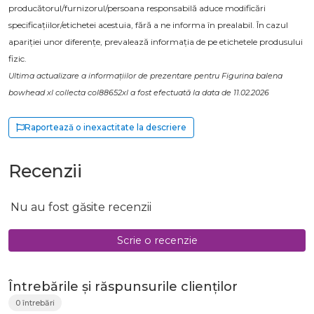
producătorul/furnizorul/persoana responsabilă aduce modificări
specificațiilor/etichetei acestuia, fără a ne informa în prealabil. În cazul
apariției unor diferențe, prevalează informația de pe etichetele produsului
fizic.
Ultima actualizare a informațiilor de prezentare pentru Figurina balena
bowhead xl collecta col88652xl a fost efectuată la data de 11.02.2026
Raportează o inexactitate la descriere
Recenzii
Nu au fost găsite recenzii
Scrie o recenzie
Întrebările și răspunsurile clienților
0 întrebări