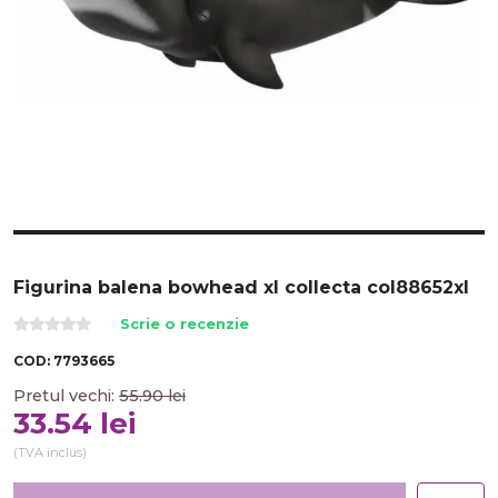
Figurina balena bowhead xl collecta col88652xl
Scrie o recenzie
COD:
7793665
Pretul vechi:
55.90
lei
33.54
lei
(TVA inclus)