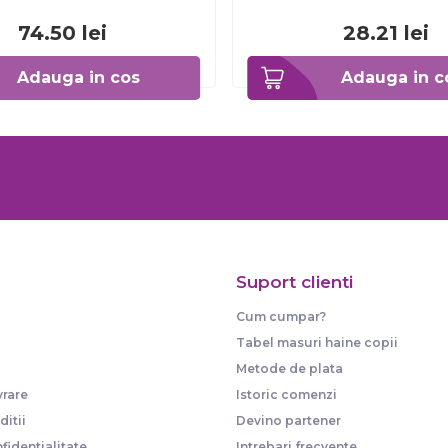
74.50
lei
28.21
lei
Adauga in cos
Adauga in c
Suport clienti
Cum cumpar?
Tabel masuri haine copii
Metode de plata
vrare
Istoric comenzi
itii
Devino partener
fidentialitate
Intrebari frecvente