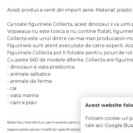
Acest produs a venit din import serie: Material: plasti
Ca toate figurinele Collecta, acest dinozaur ii va uimi p
Vopseaua nu este toxica si nu contine ftalati, figurinel
Collecta este unul dintre cei mai mari producatori mo
Figurinele sunt atent executate de catre experti. Ace
Figurinele Collecta pot fi folosite pentru jocuri de rol 
Cu peste 560 de modele diferite, Collecta are figurine
- dinozauri si viata preistorica
- animale salbatice
- animale de ferma
- cai
- viata marina
- caini si pisici
Acest website fol
Folosim cookie-uri 
Bebe Nou face eforturi permanente pentru a păstra informațiile actualizate.
tale aici:
Google Busi
responsabilă aduce modificări specificațiilor/etichetei acestuia, fără a ne in