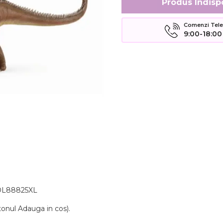
Produs Indisp
Comenzi Telefo
9:00-18:00
COL88825XL
tonul Adauga in cos).