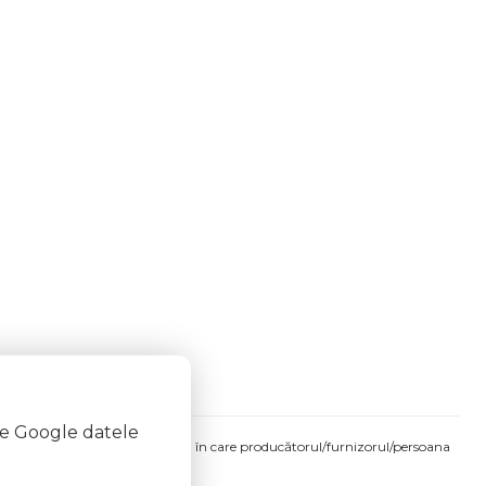
te Google datele
produsului comandat pot fi acelea în care producătorul/furnizorul/persoana
 etichetele produsului fizic.