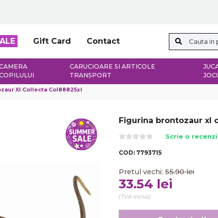
ALE
Gift Card
Contact
CAMERA
CARUCIOARE SI ARTICOLE
JUCA
COPILULUI
TRANSPORT
JOC
zaur Xl Collecta Col88825xl
Figurina brontozaur xl 
Scrie o recenz
COD:
7793715
Pretul vechi:
55.90
lei
33.54
lei
(TVA inclus)