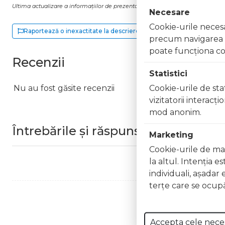
Ultima actualizare a informațiilor de prezentare pentru Figurina brontozaur xl 
Necesare
Cookie-urile necesar
Raportează o inexactitate la descriere
precum navigarea în
poate funcţiona co
Recenzii
Statistici
Cookie-urile de stat
Nu au fost găsite recenzii
vizitatorii interacţ
mod anonim.
Întrebările și răspunsurile clienților
Marketing
Cookie-urile de mar
la altul. Intenţia e
individuali, aşadar 
terţe care se ocupă
Accepta cele nece