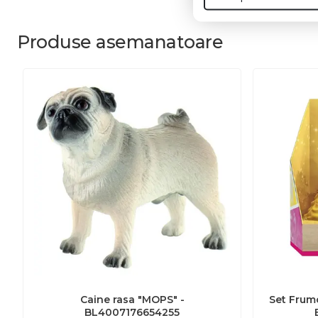
Produse
asemanatoare
Caine rasa "MOPS" -
Set Frumo
BL4007176654255