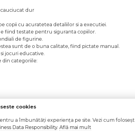
c cauciucat dur
e copii cu acuratetea detaliilor si a executiei.
e fiind testate pentru siguranta copiilor.
ndiali de figurine.
stea sunt de o buna calitate, fiind pictate manual.
si jocuri educative.
 din categoriile:
oseste cookies
pentru a îmbunătăți experiența pe site. Vezi cum foloseș
 Excepții pentru care informațiile prezentate pot fi diferite față de cele ale 
ness Data Responsibility
.
Află mai mult
forma în prealabil. În cazul apariției unor diferențe, prevalează informația de pe