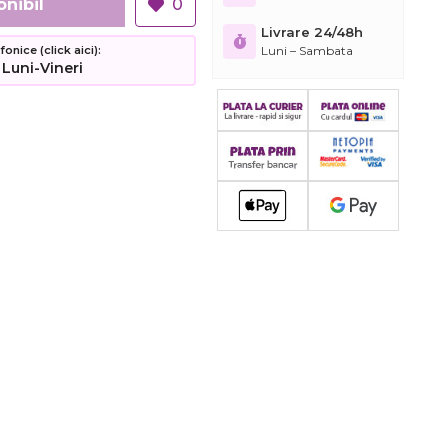
onibil
0
Livrare 24/48h
nice (click aici):
Luni – Sambata
 Luni-Vineri