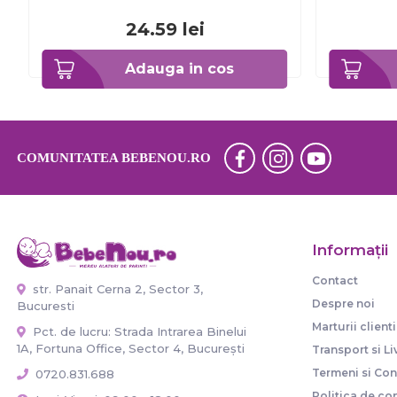
24.59
lei
Adauga in cos
COMUNITATEA BEBENOU.RO
Informaţii
Contact
str. Panait Cerna 2, Sector 3,
Despre noi
Bucuresti
Marturii clienti
Pct. de lucru: Strada Intrarea Binelui
1A, Fortuna Office, Sector 4, București
Transport si Li
Termeni si Cond
0720.831.688
Politica de con