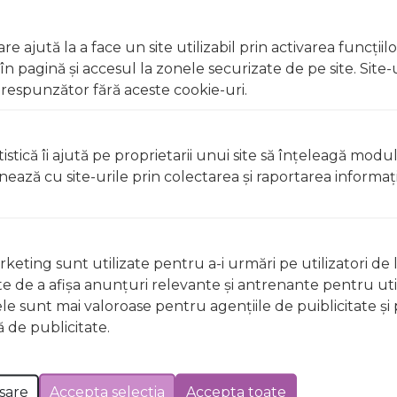
collecta col88825xl a fost efectuată la data de 12.02.2026
e ajută la a face un site utilizabil prin activarea funcţiil
 pagină şi accesul la zonele securizate de pe site. Site-
respunzător fără aceste cookie-uri.
istică îi ajută pe proprietarii unui site să înţeleagă modu
ionează cu site-urile prin colectarea şi raportarea informaţi
keting sunt utilizate pentru a-i urmări pe utilizatori de l
ste de a afişa anunţuri relevante şi antrenante pentru util
ele sunt mai valoroase pentru agenţiile de puiblicitate şi 
 de publicitate.
Nu există întrebări
sare
Accepta selectia
Accepta toate