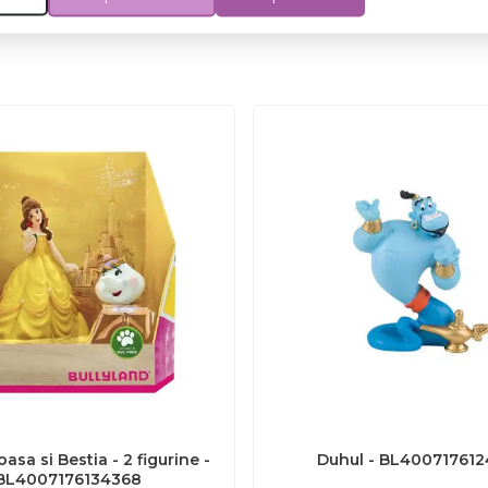
asa si Bestia - 2 figurine -
Duhul - BL400717612
BL4007176134368