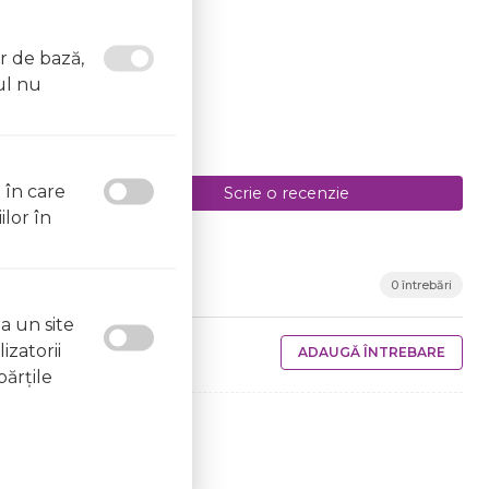
or de bază,
ul nu
l în care
Scrie o recenzie
ilor în
0 întrebări
a un site
izatorii
ADAUGĂ ÎNTREBARE
părţile