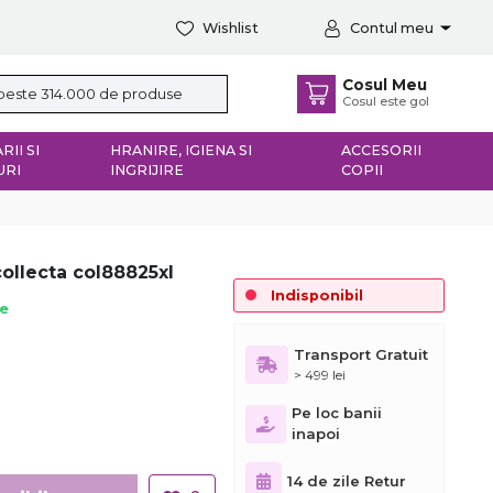
Wishlist
Contul meu
Cosul Meu
Cosul este gol
RII SI
HRANIRE, IGIENA SI
ACCESORII
URI
INGRIJIRE
COPII
collecta col88825xl
Indisponibil
ie
Transport Gratuit
> 499 lei
Pe loc banii
inapoi
14 de zile Retur