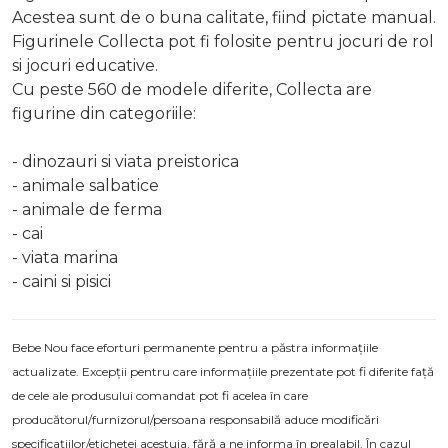
Acestea sunt de o buna calitate, fiind pictate manual.
Figurinele Collecta pot fi folosite pentru jocuri de rol
si jocuri educative.
Cu peste 560 de modele diferite, Collecta are
figurine din categoriile:
- dinozauri si viata preistorica
- animale salbatice
- animale de ferma
- cai
- viata marina
- caini si pisici
Bebe Nou face eforturi permanente pentru a păstra informațiile
actualizate. Excepții pentru care informațiile prezentate pot fi diferite față
de cele ale produsului comandat pot fi acelea în care
producătorul/furnizorul/persoana responsabilă aduce modificări
specificațiilor/etichetei acestuia, fără a ne informa în prealabil. În cazul