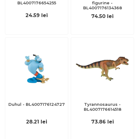
BL4007176654255
figurine -
BL4007176134368
24.59
lei
74.50
lei
Duhul - BL4007176124727
Tyrannosaurus -
BL4007176614518
28.21
lei
73.86
lei