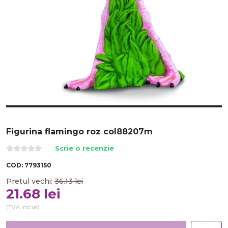
Figurina flamingo roz col88207m
Scrie o recenzie
COD:
7793150
Pretul vechi:
36.13
lei
21.68
lei
(TVA inclus)