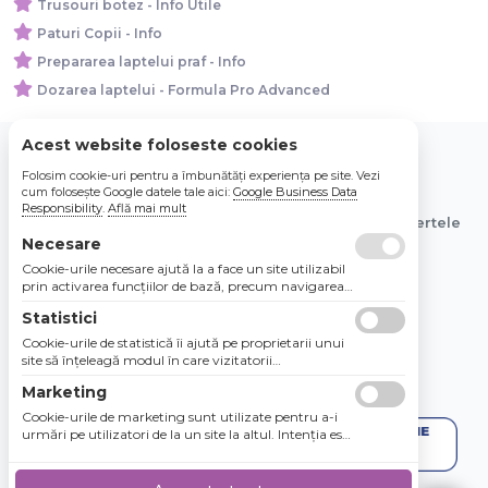
Trusouri botez - Info Utile
Paturi Copii - Info
Prepararea laptelui praf - Info
Dozarea laptelui - Formula Pro Advanced
Acest website foloseste cookies
Folosim cookie-uri pentru a îmbunătăți experiența pe site. Vezi
© 2026 Bebe Nou Online Store SRL
cum folosește Google datele tale aici:
Google Business Data
Responsibility
.
Află mai mult
Toate preturile sunt exprimate in lei si includ tva. Ofertele
sunt valabile in limita stocului disponibil.
Necesare
Cookie-urile necesare ajută la a face un site utilizabil
prin activarea funcţiilor de bază, precum navigarea
în pagină şi accesul la zonele securizate de pe site.
Statistici
Site-ul nu poate funcţiona corespunzător fără aceste
cookie-uri.
Cookie-urile de statistică îi ajută pe proprietarii unui
site să înţeleagă modul în care vizitatorii
interacţionează cu site-urile prin colectarea şi
Marketing
raportarea informaţiilor în mod anonim.
Cookie-urile de marketing sunt utilizate pentru a-i
urmări pe utilizatori de la un site la altul. Intenţia este
de a afişa anunţuri relevante şi antrenante pentru
utilizatorii individuali, aşadar ele sunt mai valoroase
pentru agenţiile de puiblicitate şi părţile terţe care se