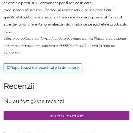
de cele ale produsului comandat pot fi acelea în care
producătorul/furnizorul/persoana responsabilă aduce modificări
specificațiilor/etichetei acestuia, fără a ne informa în prealabil. În cazul
apariției unor diferențe, prevalează informația de pe etichetele produsului
fizic.
Ultima actualizare a informațiilor de prezentare pentru Figurina porc spinos
indian pictata manual l collecta col88859l a fost efectuată la data de
16.02.2026
Raportează o inexactitate la descriere
Recenzii
Nu au fost găsite recenzii
Scrie o recenzie