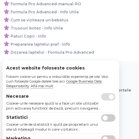
Formula Pro Advanced-manual-RO
Formula Pro Advanced - Info Utile
Cum se viziteaza un bebelus
Trusouri botez - Info Utile
Paturi Copii - Info
Prepararea laptelui praf - Info
Dozarea laptelui - Formula Pro Advanced
Acest website foloseste cookies
Folosim cookie-uri pentru a îmbunătăți experiența pe site. Vezi
© 2026 Bebe Nou Online Store SRL
cum folosește Google datele tale aici:
Google Business Data
Responsibility
.
Află mai mult
Toate preturile sunt exprimate in lei si includ tva. Ofertele
sunt valabile in limita stocului disponibil.
Necesare
Cookie-urile necesare ajută la a face un site utilizabil
prin activarea funcţiilor de bază, precum navigarea
în pagină şi accesul la zonele securizate de pe site.
Statistici
Site-ul nu poate funcţiona corespunzător fără aceste
cookie-uri.
Cookie-urile de statistică îi ajută pe proprietarii unui
site să înţeleagă modul în care vizitatorii
interacţionează cu site-urile prin colectarea şi
Marketing