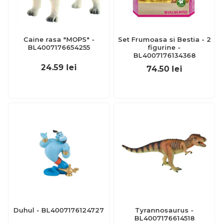
Caine rasa "MOPS" -
Set Frumoasa si Bestia - 2
BL4007176654255
figurine -
BL4007176134368
24.59
lei
74.50
lei
Duhul - BL4007176124727
Tyrannosaurus -
BL4007176614518