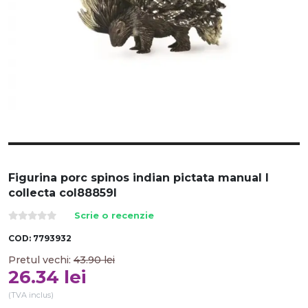
Figurina porc spinos indian pictata manual l
collecta col88859l
Scrie o recenzie
COD:
7793932
Pretul vechi:
43.90
lei
26.34
lei
(TVA inclus)