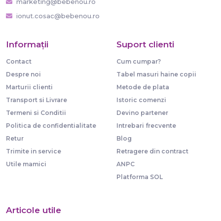
marketing@bebenou.ro
ionut.cosac@bebenou.ro
Informaţii
Suport clienti
Contact
Cum cumpar?
Despre noi
Tabel masuri haine copii
Marturii clienti
Metode de plata
Transport si Livrare
Istoric comenzi
Termeni si Conditii
Devino partener
Politica de confidentialitate
Intrebari frecvente
Retur
Blog
Trimite in service
Retragere din contract
Utile mamici
ANPC
Platforma SOL
Articole utile