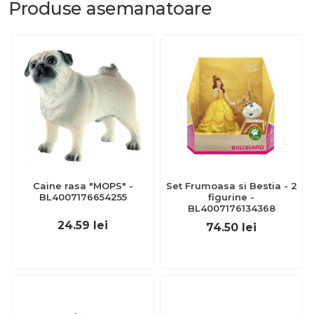
Produse
asemanatoare
Caine rasa "MOPS" -
Set Frumoasa si Bestia - 2
BL4007176654255
figurine -
BL4007176134368
24.59
lei
74.50
lei