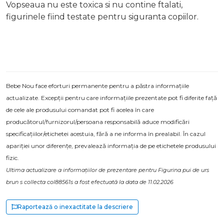
Vopseaua nu este toxica si nu contine ftalati,
figurinele fiind testate pentru siguranta copiilor.
Bebe Nou face eforturi permanente pentru a păstra informațiile
actualizate. Excepții pentru care informațiile prezentate pot fi diferite față
de cele ale produsului comandat pot fi acelea în care
producătorul/furnizorul/persoana responsabilă aduce modificări
specificațiilor/etichetei acestuia, fără a ne informa în prealabil. În cazul
apariției unor diferențe, prevalează informația de pe etichetele produsului
fizic.
Ultima actualizare a informațiilor de prezentare pentru Figurina pui de urs
brun s collecta col88561s a fost efectuată la data de 11.02.2026
Raportează o inexactitate la descriere