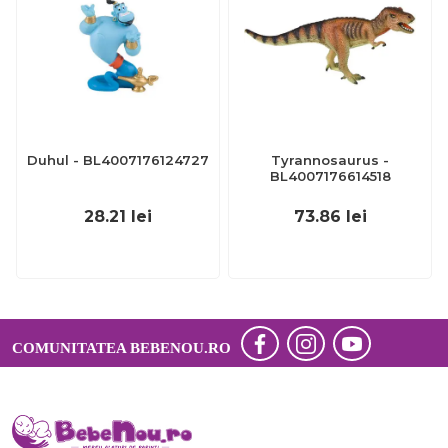
Duhul - BL4007176124727
Tyrannosaurus -
BL4007176614518
28.21
lei
73.86
lei
COMUNITATEA BEBENOU.RO