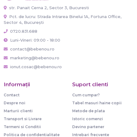
str. Panait Cerna 2, Sector 3, Bucuresti
Pct. de lucru: Strada Intrarea Binelui 1A, Fortuna Office,
Sector 4, București
0720.831.688
Luni-Vineri: 09:00 - 18:00
contact@bebenou.ro
marketing@bebenou.ro
ionut.cosac@bebenou.ro
Informaţii
Suport clienti
Contact
Cum cumpar?
Despre noi
Tabel masuri haine copii
Marturii clienti
Metode de plata
Transport si Livrare
Istoric comenzi
Termeni si Conditii
Devino partener
Politica de confidentialitate
Intrebari frecvente