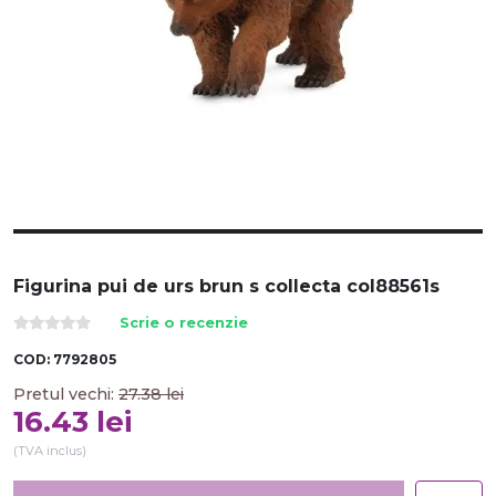
Figurina pui de urs brun s collecta col88561s
Scrie o recenzie
COD:
7792805
Pretul vechi:
27.38
lei
16.43
lei
(TVA inclus)