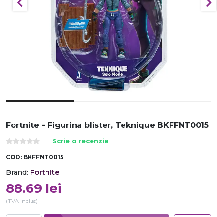
Fortnite - Figurina blister, Teknique BKFFNT0015
Scrie o recenzie
COD:
BKFFNT0015
Fortnite
Brand:
88.69
lei
(TVA inclus)