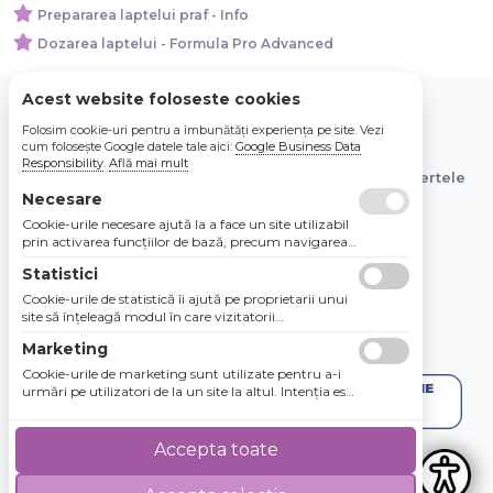
Prepararea laptelui praf - Info
Dozarea laptelui - Formula Pro Advanced
Acest website foloseste cookies
Folosim cookie-uri pentru a îmbunătăți experiența pe site. Vezi
© 2026 Bebe Nou Online Store SRL
cum folosește Google datele tale aici:
Google Business Data
Responsibility
.
Află mai mult
Toate preturile sunt exprimate in lei si includ tva. Ofertele
sunt valabile in limita stocului disponibil.
Necesare
Cookie-urile necesare ajută la a face un site utilizabil
prin activarea funcţiilor de bază, precum navigarea
în pagină şi accesul la zonele securizate de pe site.
Statistici
Site-ul nu poate funcţiona corespunzător fără aceste
cookie-uri.
Cookie-urile de statistică îi ajută pe proprietarii unui
site să înţeleagă modul în care vizitatorii
interacţionează cu site-urile prin colectarea şi
Marketing
raportarea informaţiilor în mod anonim.
Cookie-urile de marketing sunt utilizate pentru a-i
urmări pe utilizatori de la un site la altul. Intenţia este
de a afişa anunţuri relevante şi antrenante pentru
utilizatorii individuali, aşadar ele sunt mai valoroase
pentru agenţiile de puiblicitate şi părţile terţe care se
Accepta toate
ocupă de publicitate.