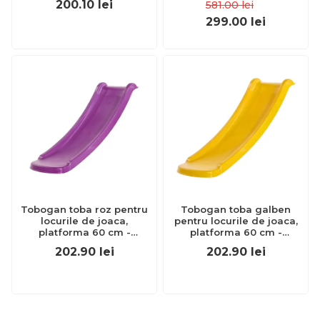
200.10
lei
581.00
lei
299.00
lei
Tobogan toba roz pentru
Tobogan toba galben
locurile de joaca,
pentru locurile de joaca,
platforma 60 cm -
platforma 60 cm -
okekbt417.006.010.001
okekbt417.006.003.001
202.90
lei
202.90
lei