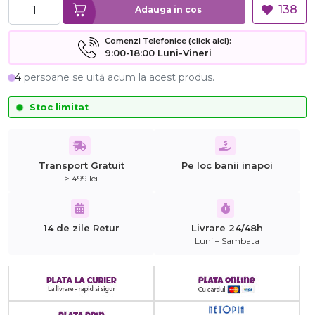
138
Adauga in cos
Comenzi Telefonice (click aici):
9:00-18:00 Luni-Vineri
4
persoane se uită acum la acest produs.
Stoc limitat
Transport Gratuit
Pe loc banii inapoi
> 499 lei
14 de zile Retur
Livrare 24/48h
Luni – Sambata