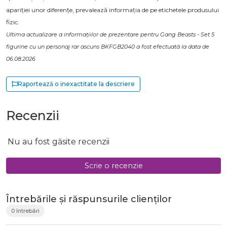
apariției unor diferențe, prevalează informația de pe etichetele produsului
fizic.
Ultima actualizare a informațiilor de prezentare pentru Gang Beasts - Set 5
figurine cu un personaj rar ascuns BKFGB2040 a fost efectuată la data de
06.08.2026
Raportează o inexactitate la descriere
Recenzii
Nu au fost găsite recenzii
Scrie o recenzie
Întrebările și răspunsurile clienților
0 întrebări