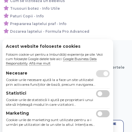
Cum se viziteaza un bebelus
Trusouri botez - Info Utile
Paturi Copii - Info
Prepararea laptelui praf - Info
Dozarea laptelui - Formula Pro Advanced
Acest website foloseste cookies
Folosim cookie-uri pentru a îmbunătăți experiența pe site. Vezi
© 2026 Bebe Nou Online Store SRL
cum folosește Google datele tale aici:
Google Business Data
Responsibility
.
Află mai mult
Toate preturile sunt exprimate in lei si includ tva. Ofertele
sunt valabile in limita stocului disponibil.
Necesare
Cookie-urile necesare ajută la a face un site utilizabil
prin activarea funcţiilor de bază, precum navigarea
în pagină şi accesul la zonele securizate de pe site.
Statistici
Site-ul nu poate funcţiona corespunzător fără aceste
cookie-uri.
Cookie-urile de statistică îi ajută pe proprietarii unui
site să înţeleagă modul în care vizitatorii
interacţionează cu site-urile prin colectarea şi
Marketing
raportarea informaţiilor în mod anonim.
Cookie-urile de marketing sunt utilizate pentru a-i
urmări pe utilizatori de la un site la altul. Intenţia este
de a afişa anunţuri relevante şi antrenante pentru