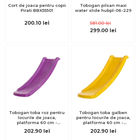
Cort de joaca pentru copii
Tobogan pilsan maxi
Pirati BBX55501
water slide hubpl-06-229
200.10
lei
581.00
lei
299.00
lei
Tobogan toba roz pentru
Tobogan toba galben
locurile de joaca,
pentru locurile de joaca,
platforma 60 cm -
platforma 60 cm -
okekbt417.006.010.001
okekbt417.006.003.001
202.90
lei
202.90
lei