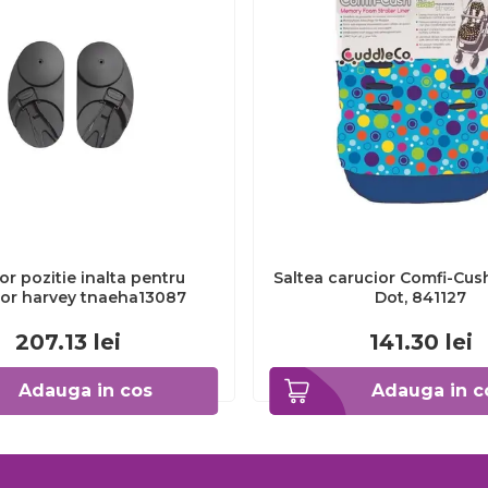
r pozitie inalta pentru
Saltea carucior Comfi-Cus
ior harvey tnaeha13087
Dot, 841127
207.13
lei
141.30
lei
Adauga in cos
Adauga in c