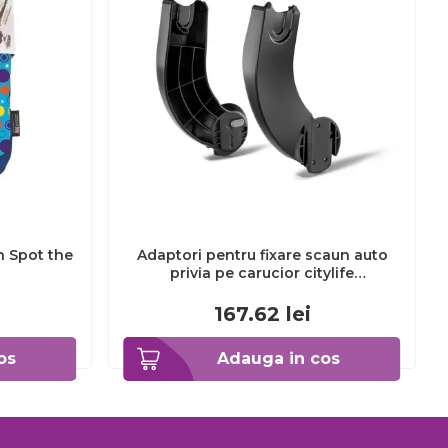
h Spot the
Adaptori pentru fixare scaun auto
privia pe carucior citylife
tna5654.010
167.62
lei
os
Adauga in cos