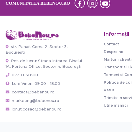
COMUNITATEA BEBENOU.RO
Informaţii
Contact
str. Panait Cerna 2, Sector 3,
Despre noi
Bucuresti
Marturii clienti
Pct. de lucru: Strada Intrarea Binelui
1A, Fortuna Office, Sector 4, București
Transport si Li
Termeni si Cond
0720.831.688
Politica de con
Luni-Vineri: 09:00 - 18:00
Retur
contact@bebenou.ro
Trimite in serv
marketing@bebenou.ro
Utile mamici
ionut.cosac@bebenou.ro