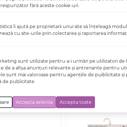
respunzător fără aceste cookie-uri.
istică îi ajută pe proprietarii unui site să înţeleagă modu
ionează cu site-urile prin colectarea şi raportarea informaţi
keting sunt utilizate pentru a-i urmări pe utilizatori de l
Nu există întrebări
ste de a afişa anunţuri relevante şi antrenante pentru util
ele sunt mai valoroase pentru agenţiile de puiblicitate şi 
 de publicitate.
sare
Accepta selectia
Accepta toate