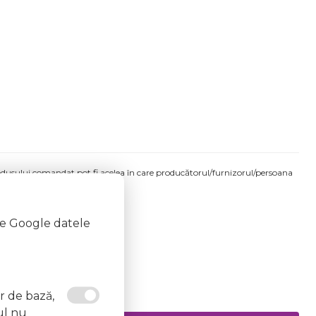
produsului comandat pot fi acelea în care producătorul/furnizorul/persoana
 etichetele produsului fizic.
te Google datele
or de bază,
ul nu