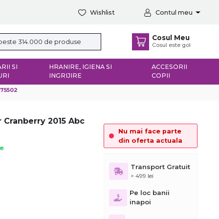
Wishlist
Contul meu
Cosul Meu
Cosul este gol
RII SI
HRANIRE, IGIENA SI
ACCESORII
URI
INGRIJIRE
COPII
175502
r Cranberry 2015 Abc
Nu mai face parte
din oferta actuala
ie
Transport Gratuit
> 499 lei
Pe loc banii
inapoi