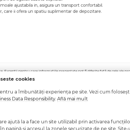
ale ajustabila in, asigura un transport confortabil.
, care ii ofera un spatiu suplimentar de depozitare.
 Excepții pentru care informațiile prezentate pot fi diferite față de cele ale 
forma în prealabil. În cazul apariției unor diferențe, prevalează informația de pe
oseste cookies
ier Cranberry 2015 Abc Design KRS91175502 a fost efectuată la data de 06.02.2026
pentru a îmbunătăți experiența pe site. Vezi cum foloseș
ness Data Responsibility
.
Află mai mult
e ajută la a face un site utilizabil prin activarea funcţiil
 pagină şi accesul la zonele securizate de pe site. Site-