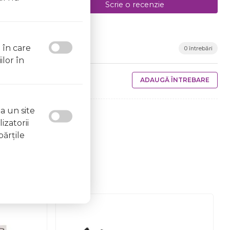
Scrie o recenzie
l în care
0 întrebări
ilor în
ADAUGĂ ÎNTREBARE
a un site
izatorii
părţile