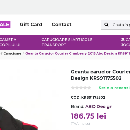
ALE
Gift Card
Contact
CAMERA
CARUCIOARE SI ARTICOLE
JUCA
COPILULUI
TRANSPORT
JOC
ii Carucioare
Geanta Carucior Courier Cranberry 2015 Abc Design KRS91
Geanta carucior Courie
Design KRS91175502
Scrie o recenz
COD:
KRS91175502
ABC-Design
Brand:
186.75
lei
(TVA inclus)