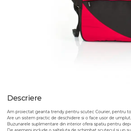
Descriere
Am proiectat geanta trendy pentru scutec Courier, pentru toti
Are un sistem practic de deschidere si o face usor de umplut
Buzunarele suplimentare din interior ofera spatiu pentru depo
De asemeni include o salteluta de schimbat scutecul si un su