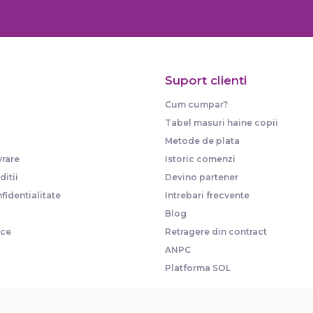
Suport clienti
Cum cumpar?
Tabel masuri haine copii
Metode de plata
vrare
Istoric comenzi
itii
Devino partener
fidentialitate
Intrebari frecvente
Blog
ice
Retragere din contract
ANPC
Platforma SOL