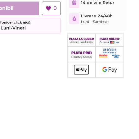
14 de zile Retur
onibil
0
Livrare 24/48h
Luni – Sambata
nice (click aici):
 Luni-Vineri