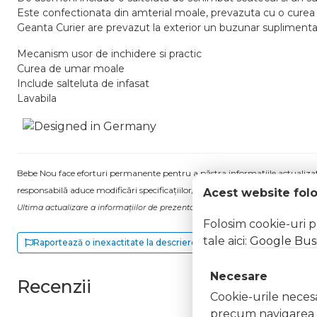
Este confectionata din amterial moale, prevazuta cu o curea mo
Geanta Curier are prevazut la exterior un buzunar suplimentar
Mecanism usor de inchidere si practic
Curea de umar moale
Include salteluta de infasat
Lavabila
Bebe Nou face eforturi permanente pentru a păstra informațiile actualizate.
responsabilă aduce modificări specificațiilor/etichetei acestuia, fără a ne in
Acest website fol
Ultima actualizare a informațiilor de prezentare pentru Geanta carucior Cour
Folosim cookie-uri 
tale aici:
Google Busi
Raportează o inexactitate la descriere
Necesare
Recenzii
Cookie-urile necesar
precum navigarea în