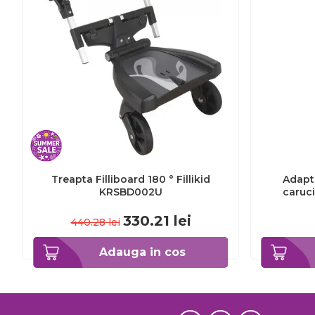
Treapta Filliboard 180 ° Fillikid
Adapto
KRSBD002U
caruc
330.21
lei
440.28
lei
Adauga in cos