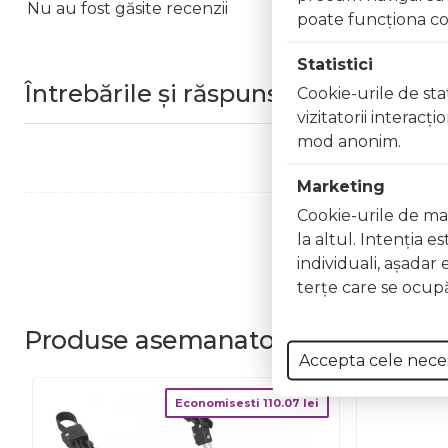
Nu au fost găsite recenzii
poate funcţiona co
Statistici
Întrebările și răspunsurile clienților
Cookie-urile de stat
vizitatorii interacţ
mod anonim.
Marketing
Cookie-urile de mar
la altul. Intenţia e
individuali, aşadar 
terţe care se ocupă
Produse
asemanatoare
Accepta cele nece
Economisesti
110.07
lei