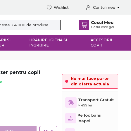
Wishlist
Contul meu
Cosul Meu
Cosul este gol
RII SI
HRANIRE, IGIENA SI
ACCESORII
URI
INGRIJIRE
COPII
ter pentru copii
Nu mai face parte
ie
din oferta actuala
Transport Gratuit
> 499 lei
Pe loc banii
inapoi