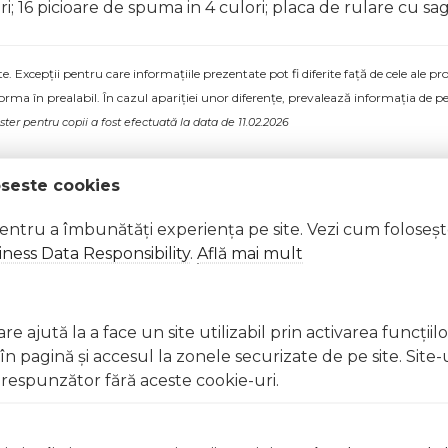
ri; 16 picioare de spuma in 4 culori; placa de rulare cu sa
 Excepții pentru care informațiile prezentate pot fi diferite față de cele ale 
forma în prealabil. În cazul apariției unor diferențe, prevalează informația de pe
ter pentru copii a fost efectuată la data de 11.02.2026
oseste cookies
pentru a îmbunătăți experiența pe site. Vezi cum foloseș
ness Data Responsibility
.
Află mai mult
e ajută la a face un site utilizabil prin activarea funcţiil
 pagină şi accesul la zonele securizate de pe site. Site-
respunzător fără aceste cookie-uri.