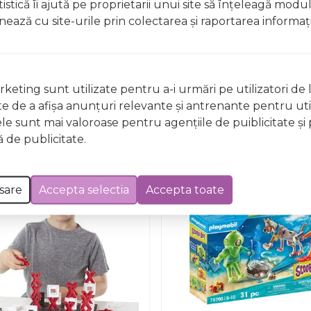
istică îi ajută pe proprietarii unui site să înţeleagă modu
ionează cu site-urile prin colectarea şi raportarea informaţi
Nu există întrebări
keting sunt utilizate pentru a-i urmări pe utilizatori de l
ste de a afişa anunţuri relevante şi antrenante pentru util
ele sunt mai valoroase pentru agenţiile de puiblicitate şi 
 de publicitate.
sare
Accepta selectia
Accepta toate