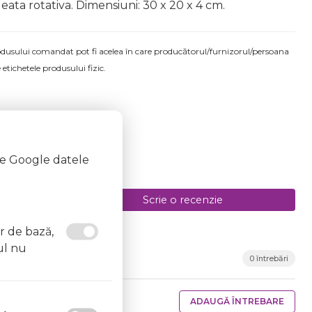
geata rotativa. Dimensiuni: 30 x 20 x 4 cm.
produsului comandat pot fi acelea în care producătorul/furnizorul/persoana
 etichetele produsului fizic.
te Google datele
Scrie o recenzie
or de bază,
ul nu
0 întrebări
ADAUGĂ ÎNTREBARE