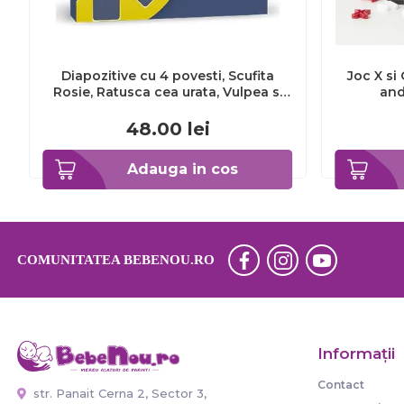
Diapozitive cu 4 povesti, Scufita
Joc X si
Rosie, Ratusca cea urata, Vulpea si
and
pisica, Cei trei purcelusi Mideer
MD1111 BBJMD1111_Initiala
48.00
lei
Adauga in cos
COMUNITATEA BEBENOU.RO
Informaţii
Contact
str. Panait Cerna 2, Sector 3,