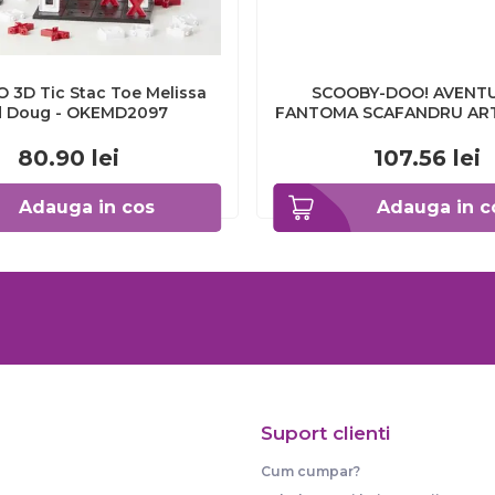
 O 3D Tic Stac Toe Melissa
SCOOBY-DOO! AVENTU
 Doug - OKEMD2097
FANTOMA SCAFANDRU AR
80.90
lei
107.56
lei
Adauga in cos
Adauga in c
Suport clienti
Cum cumpar?