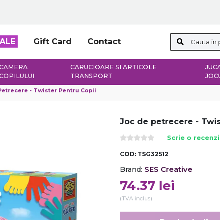
ALE
Gift Card
Contact
CAMERA
CARUCIOARE SI ARTICOLE
JUCA
COPILULUI
TRANSPORT
JOC
Petrecere - Twister Pentru Copii
Joc de petrecere - Twis
Scrie o recenz
COD:
TSG32512
SES Creative
Brand:
74.37
lei
(TVA inclus)