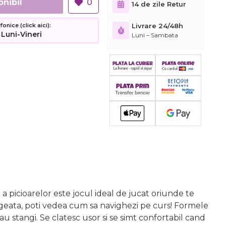
onibil
0
14 de zile Retur
nice (click aici):
Livrare 24/48h
 Luni-Vineri
Luni – Sambata
i a picioarelor este jocul ideal de jucat oriunde te
 sageata, poti vedea cum sa navighezi pe curs! Formele
sau stangi. Se clatesc usor si se simt confortabil cand