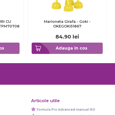
RI CU
Marioneta Girafa - Goki -
TPM70708
OKEGOKI51867
84.90
lei
os
Adauga in cos
Articole utile
Formula Pro Advanced-manual-RO