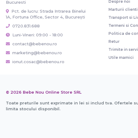
Despre noi
Bucuresti
Marturii clienti
Pct. de lucru: Strada Intrarea Binelui
1A, Fortuna Office, Sector 4, București
Transport si Li
Termeni si Cond
0720.831.688
Politica de con
Luni-Vineri: 09:00 - 18:00
Retur
contact@bebenou.ro
Trimite in serv
marketing@bebenou.ro
Utile mamici
ionut.cosac@bebenou.ro
© 2026 Bebe Nou Online Store SRL
Toate preturile sunt exprimate in lei si includ tva. Ofertele s
limita stocului disponibil.