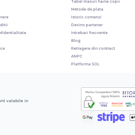
Tabel masuri haine copii
Metode de plata
vrare
Istoric comenzi
itii
Devino partener
fidentialitate
Intrebari frecvente
Blog
ice
Retragere din contract
ANPC
Platforma SOL
unt valabile in