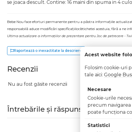
se joaca descult. Contine: 16 maini din spuma in 4 culo
Bebe Nou face eforturi permanente pentru a păstra informațiile actualizate.
responsabilă aduce modificări specificațiilor/etichetei acestuia, fără a ne in
Ultima actualizare a informațiilor de prezentare pentru Joc de petrecere - Twis
Raportează o inexactitate la descriere
Acest website fol
Recenzii
Folosim cookie-uri 
tale aici:
Google Busi
Nu au fost găsite recenzii
Necesare
Cookie-urile necesar
precum navigarea în
Întrebările și răspunsurile clienților
poate funcţiona co
Statistici