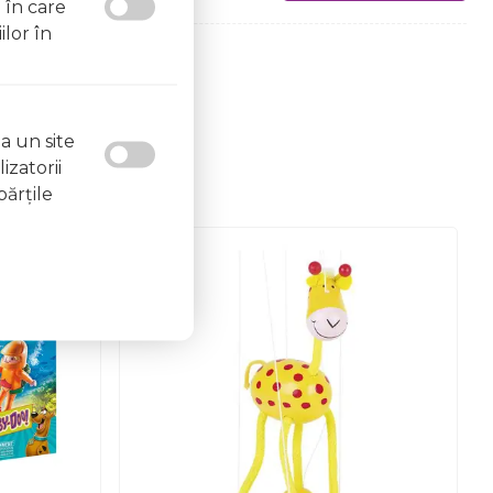
l în care
ilor în
a un site
izatorii
părţile