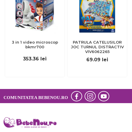
3 in 1 video microscop
PATRULA CATELUSILOR
bkmr700
JOC TURNUL DISTRACTIV
VIV6062265
353.36
lei
69.09
lei
COMUNITATEA BEBENOU.RO