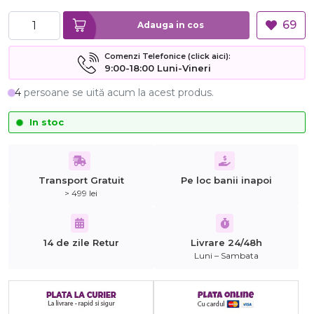
69
Adauga in cos
Comenzi Telefonice (click aici):
9:00-18:00 Luni-Vineri
4
persoane se uită acum la acest produs.
In stoc
Transport Gratuit
Pe loc banii inapoi
> 499 lei
14 de zile Retur
Livrare 24/48h
Luni – Sambata