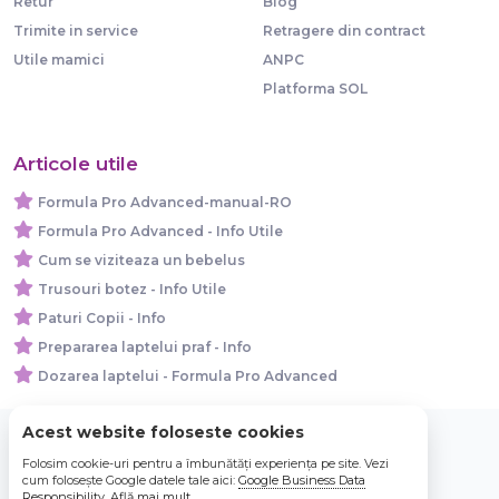
Retur
Blog
Trimite in service
Retragere din contract
Utile mamici
ANPC
Platforma SOL
Articole utile
Formula Pro Advanced-manual-RO
Formula Pro Advanced - Info Utile
Cum se viziteaza un bebelus
Trusouri botez - Info Utile
Paturi Copii - Info
Prepararea laptelui praf - Info
Dozarea laptelui - Formula Pro Advanced
Acest website foloseste cookies
Folosim cookie-uri pentru a îmbunătăți experiența pe site. Vezi
© 2026 Bebe Nou Online Store SRL
cum folosește Google datele tale aici:
Google Business Data
Responsibility
.
Află mai mult