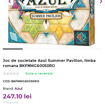
Joc de societate Azul Summer Pavilion, limba
romana BKFNMG60050RO
Scrie o recenzie
COD:
BKFNMG60050RO
Azul
Brand:
247.10
lei
(TVA inclus)