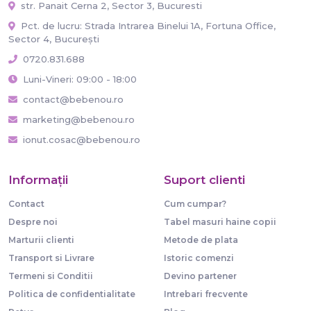
str. Panait Cerna 2, Sector 3, Bucuresti
Pct. de lucru: Strada Intrarea Binelui 1A, Fortuna Office,
Sector 4, București
0720.831.688
Luni-Vineri: 09:00 - 18:00
contact@bebenou.ro
marketing@bebenou.ro
ionut.cosac@bebenou.ro
Informaţii
Suport clienti
Contact
Cum cumpar?
Despre noi
Tabel masuri haine copii
Marturii clienti
Metode de plata
Transport si Livrare
Istoric comenzi
Termeni si Conditii
Devino partener
Politica de confidentialitate
Intrebari frecvente