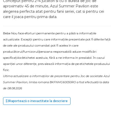
Conceput pentru 2–4 jucatori si cu o durata de joc de
aproximativ 45 de minute, Azul Summer Pavilion este
alegerea perfecta atat pentru fanii seriei, cat si pentru cei
care il joaca pentru prima data.
Bebe Nou face eforturi permanente pentru a păstra informațiile
actualizate. Excepții pentru care informațiile prezentate pot fi diferite față
de cele ale produsului comandat pot fi acelea în care
producătorul/furnizorul/persoana responsabilă aduce modificări
specificațiilor/etichetei acestuia, fără a ne informa în prealabil. În cazul
apariției unor diferențe, prevalează informația de pe etichetele produsului
fizic.
Ultima actualizare a informațiilor de prezentare pentru Joc de societate Azul
Summer Pavilion, limba romana BKFNMG60050RO a fost efectuată la data
de 08.08.2026
Raportează o inexactitate la descriere