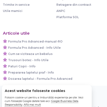
Trimite in service
Retragere din contract
Utile mamici
ANPC
Platforma SOL
Articole utile
Formula Pro Advanced-manual-RO
Formula Pro Advanced - Info Utile
Cum se viziteaza un bebelus
Trusouri botez - Info Utile
Paturi Copii - Info
Prepararea laptelui praf - Info
Dozarea laptelui - Formula Pro Advanced
Acest website foloseste cookies
Folosim cookie-uri pentru a îmbunătăți experiența pe site. Vezi
© 2026 Bebe Nou Online Store SRL
cum folosește Google datele tale aici:
Google Business Data
Responsibility
.
Află mai mult