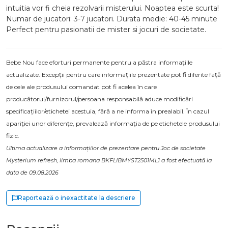
intuitia vor fi cheia rezolvarii misterului. Noaptea este scurta!
Numar de jucatori: 3-7 jucatori. Durata medie: 40-45 minute
Perfect pentru pasionatii de mister si jocuri de societate.
Bebe Nou face eforturi permanente pentru a păstra informațiile
actualizate. Excepții pentru care informațiile prezentate pot fi diferite față
de cele ale produsului comandat pot fi acelea în care
producătorul/furnizorul/persoana responsabilă aduce modificări
specificațiilor/etichetei acestuia, fără a ne informa în prealabil. În cazul
apariției unor diferențe, prevalează informația de pe etichetele produsului
fizic.
Ultima actualizare a informațiilor de prezentare pentru Joc de societate
Mysterium refresh, limba romana BKFLIBMYST2501ML1 a fost efectuată la
data de 09.08.2026
Raportează o inexactitate la descriere