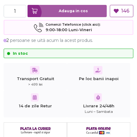
146
Adauga in cos
Comenzi Telefonice (click aici):
9:00-18:00 Luni-Vineri
2
persoane se uită acum la acest produs.
In stoc
Transport Gratuit
Pe loc banii inapoi
> 499 lei
14 de zile Retur
Livrare 24/48h
Luni – Sambata