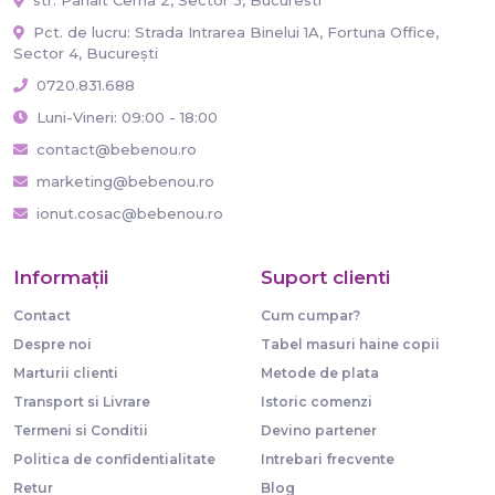
Pct. de lucru: Strada Intrarea Binelui 1A, Fortuna Office,
Sector 4, București
0720.831.688
Luni-Vineri: 09:00 - 18:00
contact@bebenou.ro
marketing@bebenou.ro
ionut.cosac@bebenou.ro
Informaţii
Suport clienti
Contact
Cum cumpar?
Despre noi
Tabel masuri haine copii
Marturii clienti
Metode de plata
Transport si Livrare
Istoric comenzi
Termeni si Conditii
Devino partener
Politica de confidentialitate
Intrebari frecvente
Retur
Blog