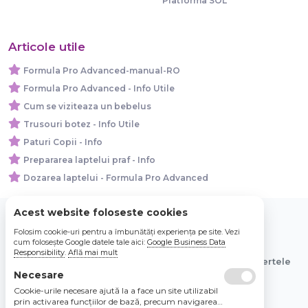
Platforma SOL
Articole utile
Formula Pro Advanced-manual-RO
Formula Pro Advanced - Info Utile
Cum se viziteaza un bebelus
Trusouri botez - Info Utile
Paturi Copii - Info
Prepararea laptelui praf - Info
Dozarea laptelui - Formula Pro Advanced
Acest website foloseste cookies
Folosim cookie-uri pentru a îmbunătăți experiența pe site. Vezi
© 2026 Bebe Nou Online Store SRL
cum folosește Google datele tale aici:
Google Business Data
Responsibility
.
Află mai mult
Toate preturile sunt exprimate in lei si includ tva. Ofertele
sunt valabile in limita stocului disponibil.
Necesare
Cookie-urile necesare ajută la a face un site utilizabil
prin activarea funcţiilor de bază, precum navigarea