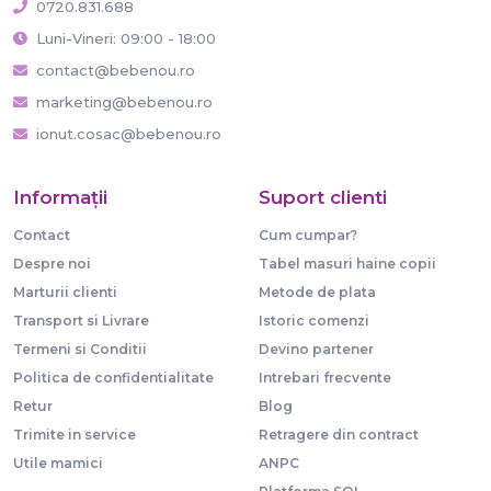
0720.831.688
Luni-Vineri: 09:00 - 18:00
contact@bebenou.ro
marketing@bebenou.ro
ionut.cosac@bebenou.ro
Informaţii
Suport clienti
Contact
Cum cumpar?
Despre noi
Tabel masuri haine copii
Marturii clienti
Metode de plata
Transport si Livrare
Istoric comenzi
Termeni si Conditii
Devino partener
Politica de confidentialitate
Intrebari frecvente
Retur
Blog
Trimite in service
Retragere din contract
Utile mamici
ANPC