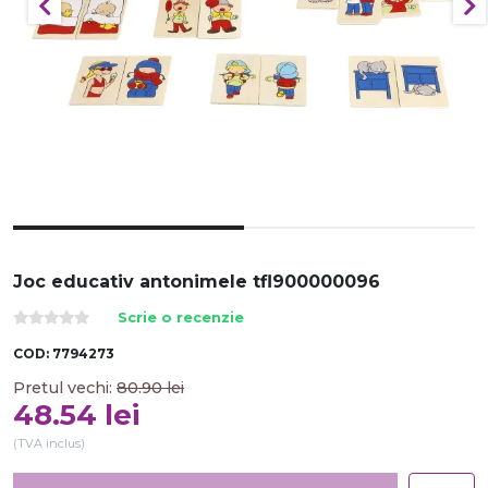
Joc educativ antonimele tfl900000096
Scrie o recenzie
COD:
7794273
Pretul vechi:
80.90
lei
48.54
lei
(TVA inclus)