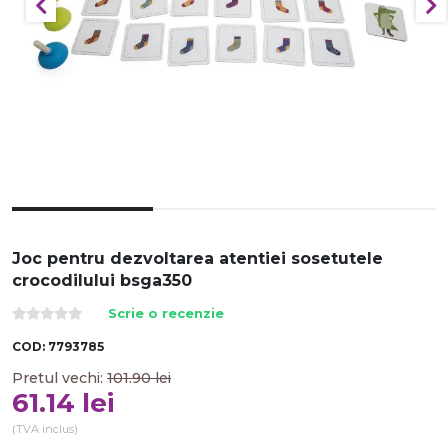
Joc pentru dezvoltarea atentiei sosetutele
crocodilului bsga350
Scrie o recenzie
COD:
7793785
Pretul vechi:
101.90
lei
61.14
lei
(TVA inclus)