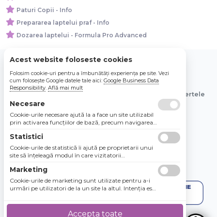
Paturi Copii - Info
Prepararea laptelui praf - Info
Dozarea laptelui - Formula Pro Advanced
Acest website foloseste cookies
Folosim cookie-uri pentru a îmbunătăți experiența pe site. Vezi
© 2026 Bebe Nou Online Store SRL
cum folosește Google datele tale aici:
Google Business Data
Responsibility
.
Află mai mult
Toate preturile sunt exprimate in lei si includ tva. Ofertele
sunt valabile in limita stocului disponibil.
Necesare
Cookie-urile necesare ajută la a face un site utilizabil
prin activarea funcţiilor de bază, precum navigarea
în pagină şi accesul la zonele securizate de pe site.
Statistici
Site-ul nu poate funcţiona corespunzător fără aceste
cookie-uri.
Cookie-urile de statistică îi ajută pe proprietarii unui
site să înţeleagă modul în care vizitatorii
interacţionează cu site-urile prin colectarea şi
Marketing
raportarea informaţiilor în mod anonim.
Cookie-urile de marketing sunt utilizate pentru a-i
urmări pe utilizatori de la un site la altul. Intenţia este
de a afişa anunţuri relevante şi antrenante pentru
utilizatorii individuali, aşadar ele sunt mai valoroase
pentru agenţiile de puiblicitate şi părţile terţe care se
Accepta toate