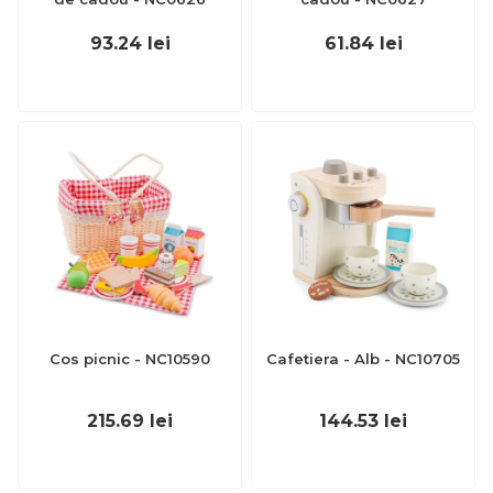
93.24
lei
61.84
lei
Cos picnic - NC10590
Cafetiera - Alb - NC10705
215.69
lei
144.53
lei