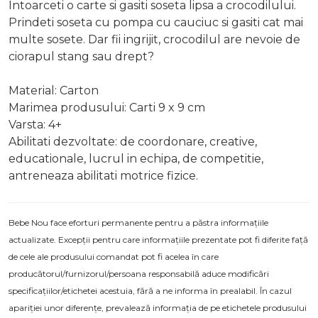
Intoarceti o carte si gasiti soseta lipsa a crocodilului.
Prindeti soseta cu pompa cu cauciuc si gasiti cat mai
multe sosete. Dar fii ingrijit, crocodilul are nevoie de
ciorapul stang sau drept?
Material: Carton
Marimea produsului: Carti 9 x 9 cm
Varsta: 4+
Abilitati dezvoltate: de coordonare, creative,
educationale, lucrul in echipa, de competitie,
antreneaza abilitati motrice fizice.
Bebe Nou face eforturi permanente pentru a păstra informațiile
actualizate. Excepții pentru care informațiile prezentate pot fi diferite față
de cele ale produsului comandat pot fi acelea în care
producătorul/furnizorul/persoana responsabilă aduce modificări
specificațiilor/etichetei acestuia, fără a ne informa în prealabil. În cazul
apariției unor diferențe, prevalează informația de pe etichetele produsului