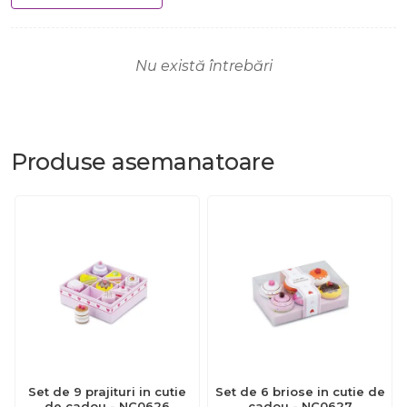
Nu există întrebări
Produse
asemanatoare
Set de 9 prajituri in cutie
Set de 6 briose in cutie de
de cadou - NC0626
cadou - NC0627