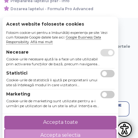
Prepararea laptelui praf - Info
Dozarea laptelui - Formula Pro Advanced
Acest website foloseste cookies
Folosim cookie-uri pentru a îmbunătăți experiența pe site. Vezi
© 2026 Bebe Nou Online Store SRL
cum folosește Google datele tale aici:
Google Business Data
Responsibility
.
Află mai mult
Toate preturile sunt exprimate in lei si includ tva. Ofertele
Necesare
sunt valabile in limita stocului disponibil.
Cookie-urile necesare ajută la a face un site utilizabil
prin activarea funcţiilor de bază, precum navigarea
în pagină şi accesul la zonele securizate de pe site.
Statistici
Site-ul nu poate funcţiona corespunzător fără aceste
cookie-uri.
Cookie-urile de statistică îi ajută pe proprietarii unui
site să înţeleagă modul în care vizitatorii
interacţionează cu site-urile prin colectarea şi
Marketing
raportarea informaţiilor în mod anonim.
Cookie-urile de marketing sunt utilizate pentru a-i
urmări pe utilizatori de la un site la altul. Intenţia este
de a afişa anunţuri relevante şi antrenante pentru
utilizatorii individuali, aşadar ele sunt mai valoroase
pentru agenţiile de puiblicitate şi părţile terţe care se
Accepta toate
ocupă de publicitate.
Accepta selectia
4.8 / 5
★★★★★