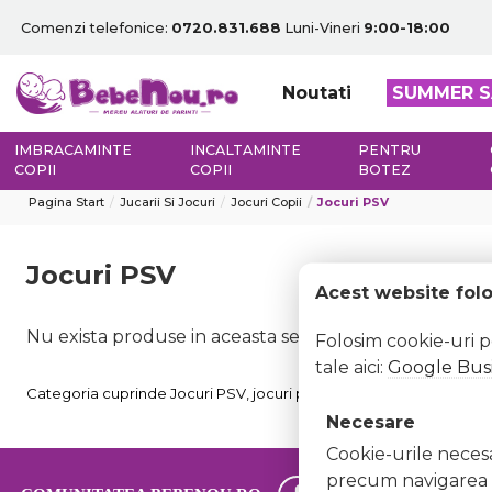
Comenzi telefonice:
0720.831.688
Luni-Vineri
9:00-18:00
Noutati
SUMMER S
IMBRACAMINTE
INCALTAMINTE
PENTRU
COPII
COPII
BOTEZ
Pagina Start
Jucarii Si Jocuri
Jocuri Copii
Jocuri PSV
Jocuri PSV
Acest website fol
Nu exista produse in aceasta sectiune
Folosim cookie-uri 
tale aici:
Google Busi
Categoria cuprinde Jocuri PSV, jocuri pentru pasionatii de jocuri
Necesare
Cookie-urile necesar
precum navigarea în