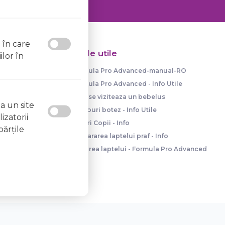
l în care
Articole utile
ilor în
Formula Pro Advanced-manual-RO
Formula Pro Advanced - Info Utile
Cum se viziteaza un bebelus
a un site
Trusouri botez - Info Utile
izatorii
Paturi Copii - Info
părţile
Prepararea laptelui praf - Info
Dozarea laptelui - Formula Pro Advanced