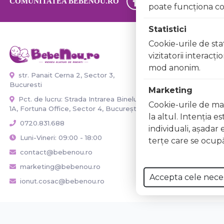
COMUNITATEA BEBENOU.RO
poate funcţiona co
Statistici
Cookie-urile de stat
Informaţii
vizitatorii interacţ
mod anonim.
Contact
str. Panait Cerna 2, Sector 3,
Despre noi
Bucuresti
Marketing
Marturii clienti
Pct. de lucru: Strada Intrarea Binelui
Cookie-urile de mar
1A, Fortuna Office, Sector 4, București
Transport si Li
la altul. Intenţia e
Termeni si Cond
0720.831.688
individuali, aşadar 
Politica de con
Luni-Vineri: 09:00 - 18:00
terţe care se ocupă
Retur
contact@bebenou.ro
Trimite in serv
marketing@bebenou.ro
Utile mamici
Accepta cele nece
ionut.cosac@bebenou.ro