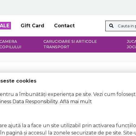
ALE
Gift Card
Contact
CAMERA
CARUCIOARE SI ARTICOLE
JUCA
COPILULUI
TRANSPORT
JOC
oseste cookies
pentru a îmbunătăți experiența pe site. Vezi cum foloseș
ness Data Responsibility
.
Află mai mult
e ajută la a face un site utilizabil prin activarea funcţiil
 pagină şi accesul la zonele securizate de pe site. Site-