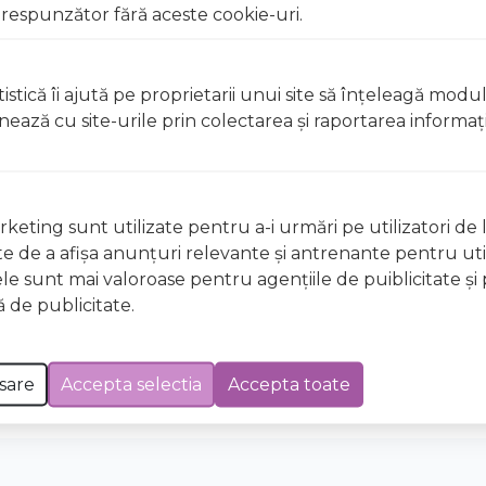
respunzător fără aceste cookie-uri.
istică îi ajută pe proprietarii unui site să înţeleagă modu
Suport clienti
ionează cu site-urile prin colectarea şi raportarea informaţi
Cum cumpar?
Tabel masuri haine copii
Metode de plata
keting sunt utilizate pentru a-i urmări pe utilizatori de l
vrare
Istoric comenzi
ste de a afişa anunţuri relevante şi antrenante pentru util
itii
Devino partener
ele sunt mai valoroase pentru agenţiile de puiblicitate şi 
fidentialitate
Intrebari frecvente
 de publicitate.
Blog
ice
Retragere din contract
ANPC
sare
Accepta selectia
Accepta toate
Platforma SOL