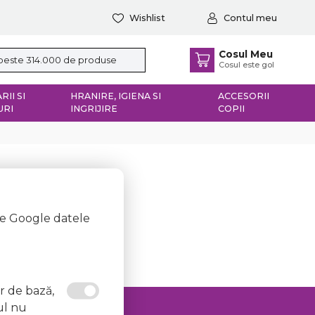
Wishlist
Contul meu
Cosul Meu
Cosul este gol
RII SI
HRANIRE, IGIENA SI
ACCESORII
URI
INGRIJIRE
COPII
te Google datele
or de bază,
ul nu