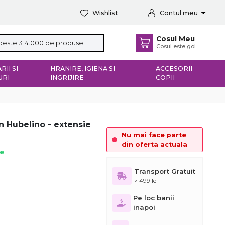
Wishlist
Contul meu
Cosul Meu
Cosul este gol
RII SI
HRANIRE, IGIENA SI
ACCESORII
URI
INGRIJIRE
COPII
n Hubelino - extensie
Nu mai face parte
din oferta actuala
ie
Transport Gratuit
> 499 lei
Pe loc banii
inapoi