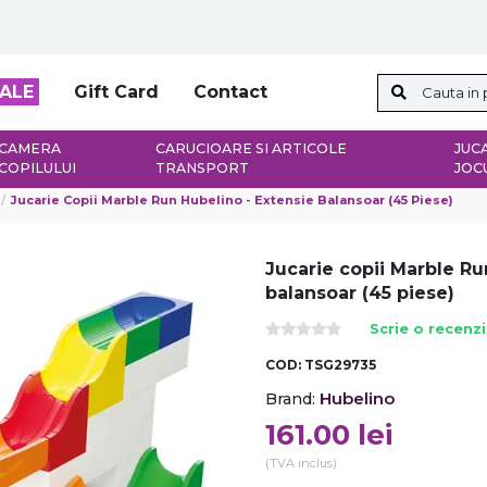
ALE
Gift Card
Contact
CAMERA
CARUCIOARE SI ARTICOLE
JUCA
COPILULUI
TRANSPORT
JOC
Jucarie Copii Marble Run Hubelino - Extensie Balansoar (45 Piese)
Jucarie copii Marble Ru
balansoar (45 piese)
Scrie o recenz
COD:
TSG29735
Hubelino
Brand:
161.00
lei
(TVA inclus)