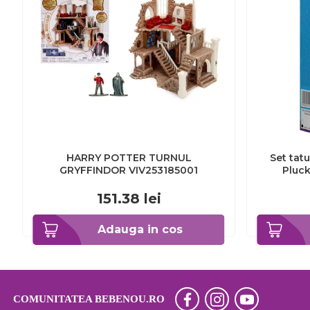
HARRY POTTER TURNUL
Set tat
GRYFFINDOR VIV253185001
Pluc
BBJK
151.38
lei
Adauga in cos
COMUNITATEA BEBENOU.RO