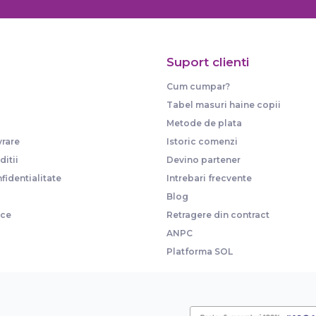
Suport clienti
Cum cumpar?
Tabel masuri haine copii
Metode de plata
vrare
Istoric comenzi
itii
Devino partener
fidentialitate
Intrebari frecvente
Blog
ice
Retragere din contract
ANPC
Platforma SOL