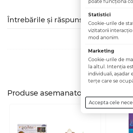
poate funcţiona co
Statistici
Întrebările și răspunsurile clienților
Cookie-urile de stat
vizitatorii interacţ
mod anonim.
Marketing
Cookie-urile de mar
la altul. Intenţia e
individuali, aşadar 
terţe care se ocupă
Produse
asemanatoare
Accepta cele nece