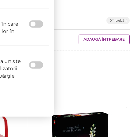
0 întrebări
l în care
ilor în
ADAUGĂ ÎNTREBARE
a un site
izatorii
părţile