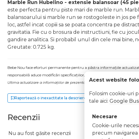
Marble Run Hubelino - extensie balansoar (45 pie
este perfecta pentru piste mari de marble run. Mar
balansoarului si marble run se rostogoleste in jos p
loc, astfel incat copiii sa se poata concentra pe dist
gravitatia. Fie cu o brosura de instructiuni, fie cu 
gandire analitica. Si probabil unul din cele mai bine, 
Greutate: 0.725 kg.
Bebe Nou face eforturi permanente pentru a păstra informațiile actualizate.
responsabilă aduce modificări specificațiilor/etichetei acestuia, fără a ne in
Acest website fol
Ultima actualizare a informațiilor de prezentare pentru Jucarie copii Marble R
Folosim cookie-uri 
Raportează o inexactitate la descriere
tale aici:
Google Busi
Recenzii
Necesare
Cookie-urile necesar
precum navigarea în
Nu au fost găsite recenzii