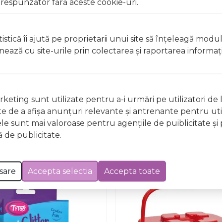
respunzător fără aceste cookie-uri.
istică îi ajută pe proprietarii unui site să înţeleagă modu
ionează cu site-urile prin colectarea şi raportarea informaţi
keting sunt utilizate pentru a-i urmări pe utilizatori de l
Nu există întrebări
ste de a afişa anunţuri relevante şi antrenante pentru util
ele sunt mai valoroase pentru agenţiile de puiblicitate şi 
 de publicitate.
sare
Accepta selectia
Accepta toate