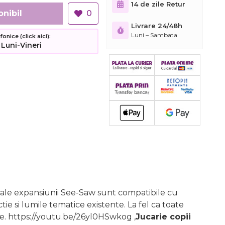
14 de zile Retur
onibil
0
Livrare 24/48h
Luni – Sambata
nice (click aici):
 Luni-Vineri
 ale expansiunii See-Saw sunt compatibile cu
e si lumile tematice existente. La fel ca toate
ate. https://youtu.be/26yl0HSwkog
,
Jucarie copii