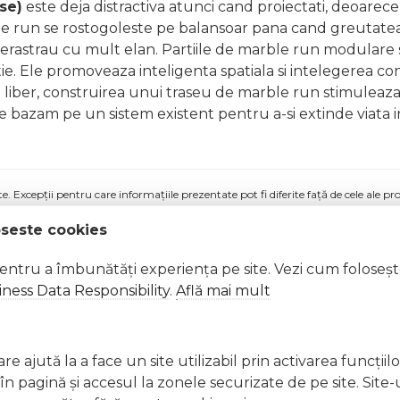
se)
este deja distractiva atunci cand proiectati, deoarece 
ble run se rostogoleste pe balansoar pana cand greutat
e ferastrau cu mult elan. Partiile de marble run modula
ractie. Ele promoveaza inteligenta spatiala si intelegerea
jocul liber, construirea unui traseu de marble run stimule
ne bazam pe un sistem existent pentru a-si extinde viata in
 Excepții pentru care informațiile prezentate pot fi diferite față de cele ale 
forma în prealabil. În cazul apariției unor diferențe, prevalează informația de pe
oseste cookies
un Hubelino - extensie balansoar (45 piese) a fost efectuată la data de 11.02.2026
pentru a îmbunătăți experiența pe site. Vezi cum foloseș
ness Data Responsibility
.
Află mai mult
e ajută la a face un site utilizabil prin activarea funcţiil
 pagină şi accesul la zonele securizate de pe site. Site-