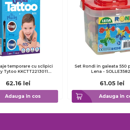
uaje temporare cu sclipici
Set Rondi in galeata 550 piese mici
ky Tytoo KKCTT2213011
Lena - SOLLE358
KCTT2213011_Initiala
62.16
lei
61.05
lei
Adauga in cos
Adauga in c