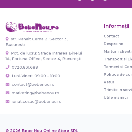
Informaţii
Contact
str. Panait Cerna 2, Sector 3,
Despre noi
Bucuresti
Marturii clienti
Pct. de lucru: Strada Intrarea Binelui
1A, Fortuna Office, Sector 4, București
Transport si Li
Termeni si Cond
0720.831.688
Politica de con
Luni-Vineri: 09:00 - 18:00
Retur
contact@bebenou.ro
Trimite in serv
marketing@bebenou.ro
Utile mamici
ionut.cosac@bebenou.ro
© 2026 Bebe Nou Online Store SRL