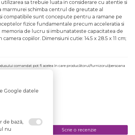
utilizarea sa trebuie luata in considerare cu atentie si
ea marmurei schimba centrul de greutate al
re si compatibile sunt concepute pentru a ramane pe
 conceptelor fizice fundamentale precum acceleratia si
aza memoria de lucru si imbunatateste capacitatea de
 camera copiilor. Dimensiuni cutie: 14.5 x 28.5 x 11 cm;
produsului comandat pot fi acelea în care producătorul/furnizorul/persoana
 etichetele produsului fizic.
te Google datele
or de bază,
ul nu
Scrie o recenzie