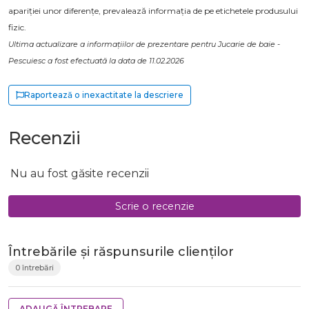
apariției unor diferențe, prevalează informația de pe etichetele produsului
fizic.
Ultima actualizare a informațiilor de prezentare pentru Jucarie de baie -
Pescuiesc a fost efectuată la data de 11.02.2026
Raportează o inexactitate la descriere
Recenzii
Nu au fost găsite recenzii
Scrie o recenzie
Întrebările și răspunsurile clienților
0 întrebări
ADAUGĂ ÎNTREBARE