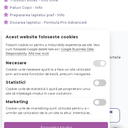
Trusouri botez - Info Utile
Paturi Copii - Info
Prepararea laptelui praf - Info
Dozarea laptelui - Formula Pro Advanced
Acest website foloseste cookies
Folosim cookie-uri pentru a îmbunătăți experiența pe site. Vezi
© 2026 Bebe Nou Online Store SRL
cum folosește Google datele tale aici:
Google Business Data
Responsibility
.
Află mai mult
Toate preturile sunt exprimate in lei si includ tva. Ofertele
sunt valabile in limita stocului disponibil.
Necesare
Cookie-urile necesare ajută la a face un site utilizabil
prin activarea funcţiilor de bază, precum navigarea
în pagină şi accesul la zonele securizate de pe site.
Statistici
Site-ul nu poate funcţiona corespunzător fără aceste
cookie-uri.
Cookie-urile de statistică îi ajută pe proprietarii unui
site să înţeleagă modul în care vizitatorii
interacţionează cu site-urile prin colectarea şi
Marketing
raportarea informaţiilor în mod anonim.
Cookie-urile de marketing sunt utilizate pentru a-i
urmări pe utilizatori de la un site la altul. Intenţia este
de a afişa anunţuri relevante şi antrenante pentru
utilizatorii individuali, aşadar ele sunt mai valoroase
pentru agenţiile de puiblicitate şi părţile terţe care se
Accepta toate