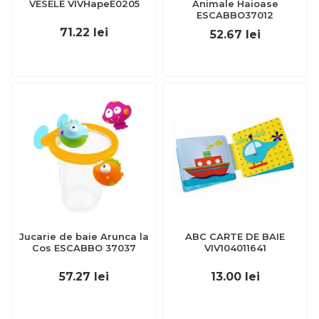
VESELE VIVHapeE0205
Animale Haioase
ESCABBO37012
71.22
lei
52.67
lei
Jucarie de baie Arunca la
ABC CARTE DE BAIE
Cos ESCABBO 37037
VIV104011641
57.27
lei
13.00
lei