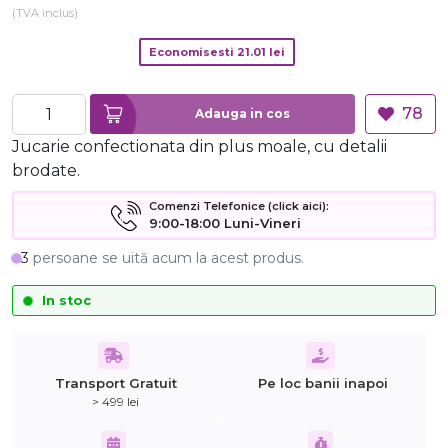
(TVA inclus)
Economisesti
21.01
lei
78
Adauga in cos
Jucarie confectionata din plus moale, cu detalii
brodate.
Comenzi Telefonice (click aici):
9:00-18:00 Luni-Vineri
3
persoane se uită acum la acest produs.
In stoc
Transport Gratuit
Pe loc banii inapoi
> 499 lei