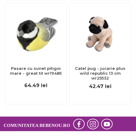
Pasare cu sunet pitigoi
Catel pug - jucarie plus
mare - great tit wr19485
wild republic 13 cm
wr25532
64.49
lei
42.47
lei
COMUNITATEA BEBENOU.RO