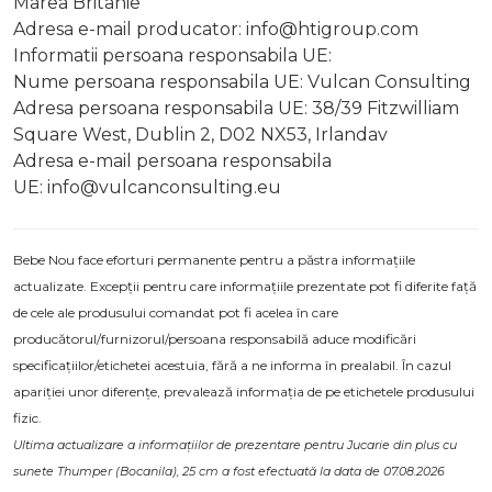
Marea Britanie
Adresa e-mail producator:
info@htigroup.com
Informatii persoana responsabila UE:
Nume persoana responsabila UE: Vulcan Consulting
Adresa persoana responsabila UE: 38/39 Fitzwilliam
Square West, Dublin 2, D02 NX53, Irlandav
Adresa e-mail persoana responsabila
UE:
info@vulcanconsulting.eu
Bebe Nou face eforturi permanente pentru a păstra informațiile
actualizate. Excepții pentru care informațiile prezentate pot fi diferite față
de cele ale produsului comandat pot fi acelea în care
producătorul/furnizorul/persoana responsabilă aduce modificări
specificațiilor/etichetei acestuia, fără a ne informa în prealabil. În cazul
apariției unor diferențe, prevalează informația de pe etichetele produsului
fizic.
Ultima actualizare a informațiilor de prezentare pentru Jucarie din plus cu
sunete Thumper (Bocanila), 25 cm a fost efectuată la data de 07.08.2026