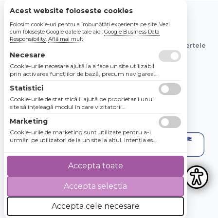
Acest website foloseste cookies
Folosim cookie-uri pentru a îmbunătăți experiența pe site. Vezi
© 2026 Bebe Nou Online Store SRL
cum folosește Google datele tale aici:
Google Business Data
Responsibility
.
Află mai mult
Toate preturile sunt exprimate in lei si includ tva. Ofertele
sunt valabile in limita stocului disponibil.
Necesare
Cookie-urile necesare ajută la a face un site utilizabil
prin activarea funcţiilor de bază, precum navigarea
în pagină şi accesul la zonele securizate de pe site.
Statistici
Site-ul nu poate funcţiona corespunzător fără aceste
cookie-uri.
Cookie-urile de statistică îi ajută pe proprietarii unui
site să înţeleagă modul în care vizitatorii
interacţionează cu site-urile prin colectarea şi
Marketing
raportarea informaţiilor în mod anonim.
Cookie-urile de marketing sunt utilizate pentru a-i
urmări pe utilizatori de la un site la altul. Intenţia este
de a afişa anunţuri relevante şi antrenante pentru
utilizatorii individuali, aşadar ele sunt mai valoroase
pentru agenţiile de puiblicitate şi părţile terţe care se
Accepta toate
ocupă de publicitate.
Accepta selectia
4.8 / 5
★★★★★
Accepta cele necesare